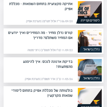
אתיקה מקצועית בתחום השמאות – מכללת
אפיק
לימודים וקריירה
06/09/20 (י״ז אלול תש״פ) | מערכת אפיק
קורס נדלן מחיר – מה המחירים ואיך יודעים
אם המחיר משתלם? מדריך
נדל”ן בישראל
11/09/22 (ט״ו אלול תשפ״ב) | רוני מנשה
בדיקת ארנונה לנכס: איך להימנע
מהפתעות?
נדל”ן בישראל
11/03/26 (כ״ב אדר תשפ״ו) | מערכת אפיק
בולטותה של מכללת אפיק בתחום לימודי
שמאות מקרקעין