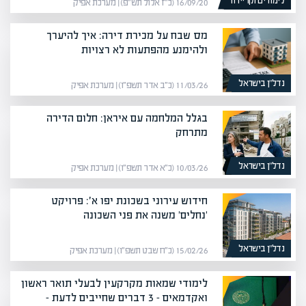
לימודים וקריירה
16/09/20 (כ״ז אלול תש״פ) | מערכת אפיק
מס שבח על מכירת דירה: איך להיערך
ולהימנע מהפתעות לא רצויות
נדל”ן בישראל
11/03/26 (כ״ב אדר תשפ״ו) | מערכת אפיק
בגלל המלחמה עם איראן: חלום הדירה
מתרחק
נדל”ן בישראל
10/03/26 (כ״א אדר תשפ״ו) | מערכת אפיק
חידוש עירוני בשכונת יפו א׳: פרויקט
'נחלים' משנה את פני השכונה
נדל”ן בישראל
15/02/26 (כ״ח שבט תשפ״ו) | מערכת אפיק
לימודי שמאות מקרקעין לבעלי תואר ראשון
ואקדמאים – 3 דברים שחייבים לדעת –