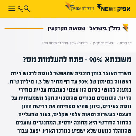
קראת 0% מתוך הכתבה
נדל”ן בישראל
שמאות מקרקעין
דף הבית
‹
שמאות מקרקעין
‹
משכנתא 90% – פתח להעלמות מס?
משכנתא 90% – פתח להעלמות מס?
משרד האוצר בוחן תוכנית שתאפשר לזוגות לרכוש דירה
ראשונה במימון של 90% עד רף מחיר של 1.3 מיליון ש"ח,
כמענה לקושי בגיוס הון עצמי בעקבות עליית מחירי
הדיור. התומכים סבורים שהתוכנית תקל משמעותית על
זוגות צעירים, כיוון שהיא מפחיתה את דרישת ההון
העצמי בעשרות ומאות אלפי שקלים, בעוד שהעלייה
בהחזר החודשי היא מתונה יחסית. המתנגדים טוענים
שהמהלך כמעט שלא ישפיע במרכז הארץ, יפעל עבור