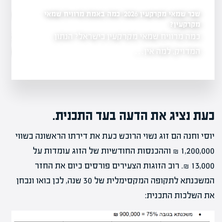
שכר שמאי מקרקעין 2026: כמה באמת מרוויח שמאי
כמה שמאי מקרקעין יש ב
שמאי מקרקעין לשנת
ל-2026
מקרקעין?
כמה מרוויח שמאי מקרקעין בישראל? הנתון
3,104 שמאי 
נות למועד
משרד המשפטים
המדויק, למה אין…
כעת נציג את הדעה בעד התכנית.
יוסי וחנה הם זוג נשוי הרוכש כעת את דירתו הראשונה בשווי
1,200,000 ₪ וההכנסות החודשיות של הזוג עומדות על
13,000 ₪. רוב הזוגות הצעירים פורסים כיום את החזר
המשכנתא לתקופה המקסימלית של 30 שנה, לכן בואו ונבחן
את השלכות התכנית: