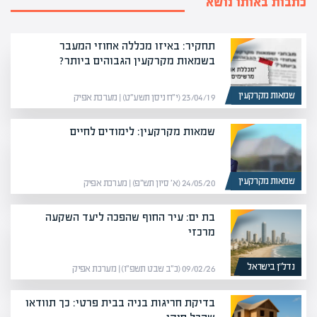
כתבות באותו נושא
תחקיר: באיזו מכללה אחוזי המעבר
בשמאות מקרקעין הגבוהים ביותר?
שמאות מקרקעין
23/04/19 (י״ח ניסן תשע״ט) | מערכת אפיק
שמאות מקרקעין: לימודים לחיים
שמאות מקרקעין
24/05/20 (א׳ סיון תש״פ) | מערכת אפיק
בת ים: עיר החוף שהפכה ליעד השקעה
מרכזי
נדל”ן בישראל
09/02/26 (כ״ב שבט תשפ״ו) | מערכת אפיק
בדיקת חריגות בניה בבית פרטי: כך תוודאו