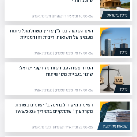
שהכל חוקי
נדל”ן בישראל
10/03/26 (כ״א אדר תשפ״ו) | מערכת אפיק
האם השקעה בנדל"ן עדיין משתלמת? ניתוח
מעמיק על תשואות, ריבית והזדמנויות
נדל”ן
19/01/26 (א׳ שבט תשפ״ו) | מערכת אפיק
הסדר פשרה עם רשות מקרקעי ישראל:
שינוי בגביית מסי פיתוח
נדל”ן
19/01/26 (א׳ שבט תשפ״ו) | מערכת אפיק
רשימת מיקוד לבחינה ב"יישומים בשומת
מקרקעין " שתתקיים בתאריך 19/6/2025
שמאות מקרקעין
25/05/25 (כ״ז אייר תשפ״ה) | מערכת אפיק