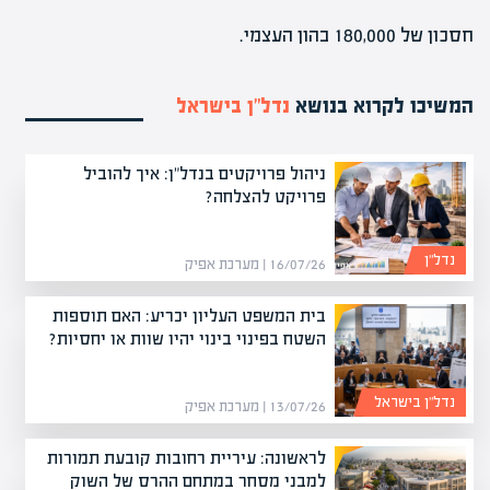
חסכון של 180,000 בהון העצמי.
המשיכו לקרוא בנושא
נדל”ן בישראל
ניהול פרויקטים בנדל"ן: איך להוביל
פרויקט להצלחה?
נדל”ן
16/07/26 | מערכת אפיק
בית המשפט העליון יכריע: האם תוספות
השטח בפינוי בינוי יהיו שוות או יחסיות?
נדל”ן בישראל
13/07/26 | מערכת אפיק
לראשונה: עיריית רחובות קובעת תמורות
למבני מסחר במתחם ההרס של השוק