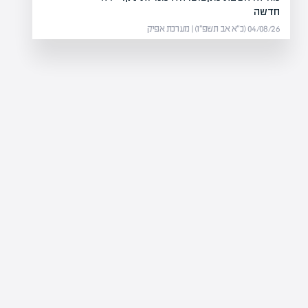
חדשה
04/08/26 (כ״א אב תשפ״ו) | מערכת אפיק