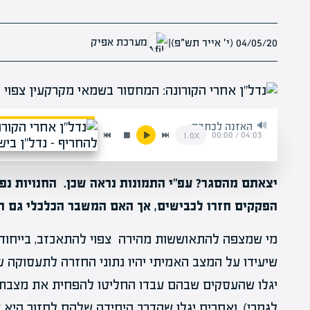
מערכת אפיק
04/05/20 (י׳ אייר תש״פ)
|
האזנה לכתבה:
00:00
/
04:03
1.0x
יצאתם מהסגר? עפ"י
התמונות נראה שכן. החנויות נפ
הפקקים חזרו לכבישים, אך האם המשבר הכלכלי גם ה
מי שמצפה להתאוששות מהירה צפוי להתאכזב, בייחוד 
שיעידו על המצב האמיתי יהיו נתוני החזרה לתעסוקה 
יגלו שהעסקים שבהם עבדו החליטו להפחית את מצבת 
לגמרי), ואחרים יגלו שהדרך היחידה שלהם לחזור היא ע