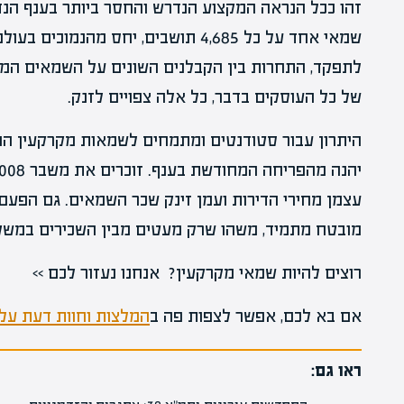
זהו ככל הנראה המקצוע הנדרש והחסר ביותר בענף הנדל
שמאי אחד על כל 4,685 תושבים, יחס מה
לתפקד, התחרות בין הקבלנים השונים על השמאים המ
של כל העוסקים בדבר, כל אלה צפויים לזנק.
היתרון עבור סטודנטים ומתמחים לשמאות מקרקעין הוא
עצמן מחירי הדירות ועמן זינק שכר השמאים. גם הפע
מובטח מתמיד, משהו שרק מעטים מבין השכירים במשק י
רוצים להיות שמאי מקרקעין? אנחנו נעזור לכם >>
אם בא לכם, אפשר לצפות פה ב
המלצות וחוות דעת על 
ראו גם: