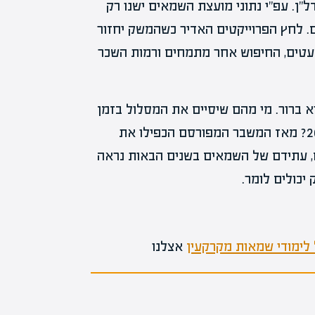
"ן. עפ"י נתוני מועצת השמאים ישנו רק
נמוכים בעולם. לחץ הפרוייקטים האדיר כשהמשק יחזור
עטים, החיפוש אחר מתמחים ורמות השכר
 ברור. מי מהם שיסיים את המסלול בזמן
יהנה מהפריחה המחודשת בענף. זוכרים את משבר 2008? מאז המשבר המפורסם הכפילו את
ם, עתידם של השמאים בשנים הבאות נראה
כולים לומר.
לימודי שמאות מקרקעין
אצלנו