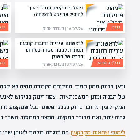
ניהול פרויקטים בנדל"ן: איך
להוביל פרויקט להצלחה?
נדל”ן
נדל
16/07/26 | מערכת אפיק
לראשונה: עיריית רחובות קובעת
תמורות למבני מסחר במתחם
ההרס של השוק
נדל”ן בישראל
נדל
07/07/26 | מערכת אפיק
וכאן בדיוק טמון הסוד. התקופה הקרובה תהיה לא קלה
של הבניה ומתן המשכנתאות, צפוי זינוק בביקוש לאנשי
המקרקעין. מדובר בחוק כלכלי פשוט: ככל שמקצוע נדרש 
גבוה יותר, ואם מדובר במקצוע המצוי במחסור, השכר בו י
לימודי שמאות מקרקעין
הם דוגמה בולטת לאופן שבו 