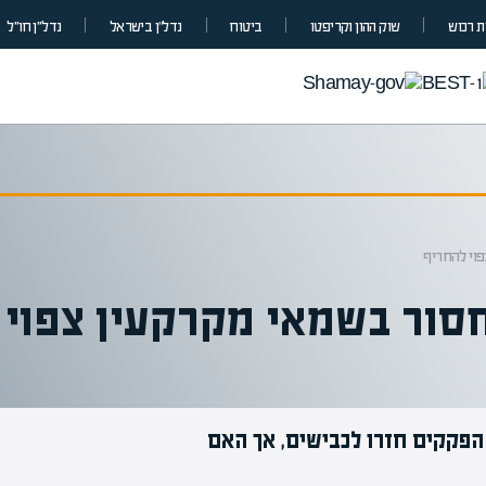
 רכוש
שוק ההון וקריפטו
ביטוח
נדל”ן בישראל
נדל״ן חו״ל
פוי להחריף
חסור בשמאי מקרקעין צפוי
 הפקקים חזרו לכבישים, אך האם