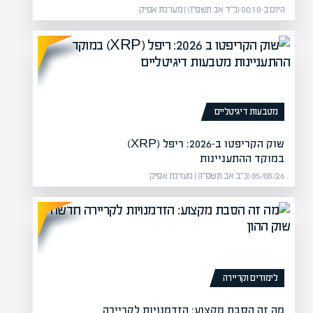
היום ב-00:10 (כ״ד אב תשפ״ו) | מערכת אפיק
מטבעות דיגיטליים
שוק הקריפטו ב-2026: ריפל (XRP)
במוקד ההתעניינות
05/08/26 (כ״ב אב תשפ״ו) | מערכת אפיק
לימודים וקריירה
מה זה הסבת מקצוע: הזדמנויות לקריירה