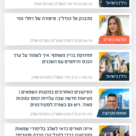
נדל”ן בישראל
25/02/26 (ח׳ אדר תשפ״ו) | מערכת אפיק
מהבנק אל הנדל"ן: סיפורה של רחלי מור
המלצות-בוגרים
28/06/18 (ט״ו תמוז תשע״ח) | מערכת אפיק
תחזוקת בניין משותף: איך לשמור על ערך
הנכס והיחסים עם השכנים
נדל”ן בישראל
11/03/26 (כ״ב אדר תשפ״ו) | מערכת אפיק
התיקונים האחרונים בתקנות השמאים |
מציאות חדשה שבה עלויות המס נמוכות
מאוד, ויש גם בשורה לסטודנטים
שמאות מקרקעין
27/01/22 (כ״ה שבט תשפ״ב) | מערכת אפיק
איזה תארים כדאי לשלב בלימודי שמאות
מקרקעין בכדי לקבל הכי הרבה פטורים?