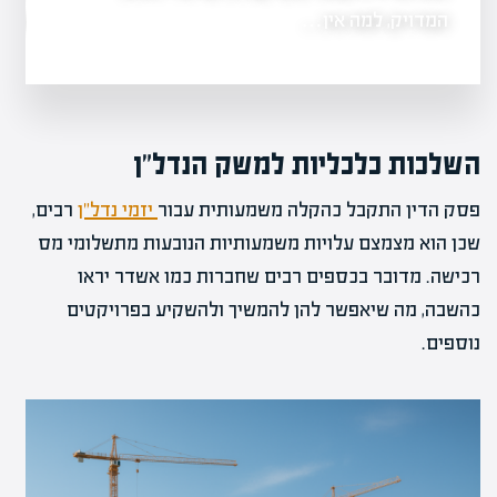
משרד המשפטים
המדויק, למה אין…
השלכות כלכליות למשק הנדל"ן
פסק הדין התקבל כהקלה משמעותית עבור
יזמי נדל"ן
רבים,
שכן הוא מצמצם עלויות משמעותיות הנובעות מתשלומי מס
רכישה. מדובר בכספים רבים שחברות כמו אשדר יראו
כהשבה, מה שיאפשר להן להמשיך ולהשקיע בפרויקטים
נוספים.