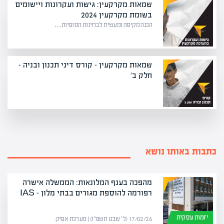
שמאות מקרקעין: גישות ועקרונות ויישומים
בשומת מקרקעין 2024
הכנה מקיפה ומעשית לבחינות הסופיות…
שמאות מקרקעין – קורס דיני תכנון ובניה -
חלק ב'
כתבות באותו נושא
מהפכה בענף המלונאות: הממשלה אישרה
רפורמה להוספת מגורים בבתי מלון – IAS
יזמות עסקית
17/02/26 (ל׳ שבט תשפ״ו) | מערכת אפיק