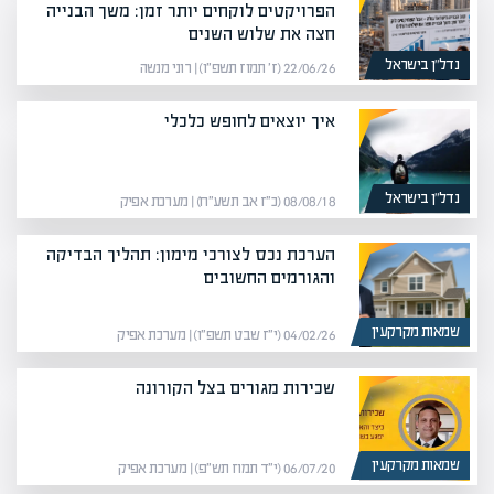
הפרויקטים לוקחים יותר זמן: משך הבנייה
חצה את שלוש השנים
נדל”ן בישראל
22/06/26 (ז׳ תמוז תשפ״ו) | רוני מנשה
איך יוצאים לחופש כלכלי
נדל”ן בישראל
08/08/18 (כ״ז אב תשע״ח) | מערכת אפיק
הערכת נכס לצורכי מימון: תהליך הבדיקה
והגורמים החשובים
שמאות מקרקעין
04/02/26 (י״ז שבט תשפ״ו) | מערכת אפיק
שכירות מגורים בצל הקורונה
שמאות מקרקעין
06/07/20 (י״ד תמוז תש״פ) | מערכת אפיק