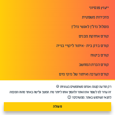
ייעוץ פנסיוני
מזכירות משפטית
מסלול נדל"ן לאנשי נדל"ן
קורס אחזקת מבנים
קורס בדק בית - איתור ליקויי בנייה
קורס ביטוח
קורס הכרת המחשב
קורס הערכה ואיתור של נזקי מים
קורס הערכת אומנות ועיצוב
רק הודעה קטנה: אנחנו משתמשים בעוגיות 🍪
זה עוזר לנו לשפר את האתר ולהפוך אותו ליותר נוח. המשך גלישה באתר מהוה הסכמה
קורס השקעות נדלן ארצות ארה"ב
לתנאי השימוש באתר. ממשיכים? 😉
קורס יזמות נדלן
מעולה
קורס יזמות עסקית והקמת עסק