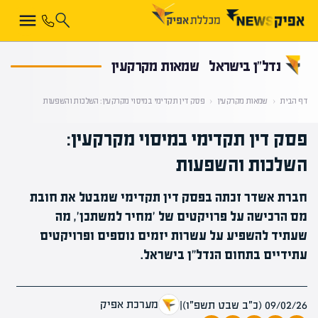
קראת 0% מתוך הכתבה
נדל”ן בישראל
שמאות מקרקעין
דף הבית
‹
שמאות מקרקעין
‹
פסק דין תקדימי במיסוי מקרקעין: השלכות והשפעות
פסק דין תקדימי במיסוי מקרקעין:
השלכות והשפעות
חברת אשדר זכתה בפסק דין תקדימי שמבטל את חובת
מס הרכישה על פרויקטים של 'מחיר למשתכן', מה
שעתיד להשפיע על עשרות יזמים נוספים ופרויקטים
עתידיים בתחום הנדל"ן בישראל.
מערכת אפיק
09/02/26 (כ״ב שבט תשפ״ו)
|