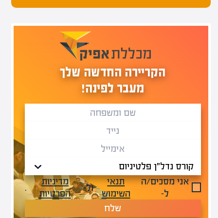
הקריירה החדשה שלך
מעבר לפינה!
אני מסכים/ה
תנאי
מדיניות
ול-
.
ל-
השימוש
הפרטיות
שלח