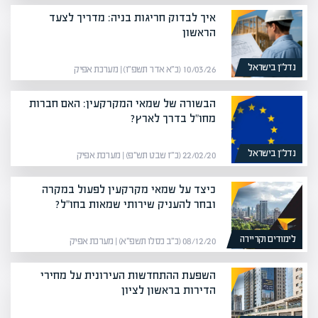
איך לבדוק חריגות בניה: מדריך לצעד
הראשון
נדל”ן בישראל
10/03/26 (כ״א אדר תשפ״ו) | מערכת אפיק
הבשורה של שמאי המקרקעין: האם חברות
מחו"ל בדרך לארץ?
נדל”ן בישראל
22/02/20 (כ״ז שבט תש״פ) | מערכת אפיק
כיצד על שמאי מקרקעין לפעול במקרה
ובחר להעניק שירותי שמאות בחו"ל?
לימודים וקריירה
08/12/20 (כ״ב כסלו תשפ״א) | מערכת אפיק
השפעת ההתחדשות העירונית על מחירי
הדירות בראשון לציון