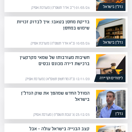
נדל”ן בישראל
01/03/26 (י״ב אדר תשפ״ו) | מערכת אפיק
בדיקת מחסן בטאבו: איך לבדוק זכויות
שימוש במחסן
נדל”ן בישראל
10/03/26 (כ״א אדר תשפ״ו) | מערכת אפיק
חשיבות מעורבותו של שמאי מקרקעין
ברכישת דירה מכונס נכסים
לימודים וקריירה
12/11/20 (כ״ה מרחשון תשפ״א) | מערכת אפיק
המודל החדש שמהפך את שוק הנדל"ן
בישראל
נדל”ן
23/12/25 (ג׳ טבת תשפ״ו) | מערכת אפיק
קצב הבנייה בישראל עולה — אבל