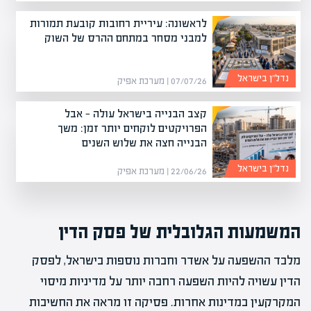
לראשונה: עיריית רחובות קובעת תמורות
למבני מסחר במתחם ההרס של השוק
נדל”ן בישראל
07/07/26 | מערכת אפיק
קצב הבנייה בישראל עולה — אבל
הפרויקטים לוקחים יותר זמן: משך
הבנייה חצה את שלוש השנים
נדל”ן בישראל
22/06/26 | מערכת אפיק
המשמעות הגלובלית של פסק הדין
מלבד ההשפעה על אשדר וחברות נוספות בישראל, לפסק
הדין עשויה להיות השפעה רחבה יותר על מדיניות מיסוי
המקרקעין במדינות אחרות. פסיקה זו מראה את החשיבות