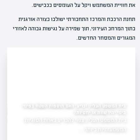
את חוויית המשתמש ויקל על העומסים בכבישים.
תחנת הרכבת והמרכז התחבורתי ישולבו בצורה אורגנית
בתוך המרחב העירוני, תוך שמירה על נגישות גבוהה לאזורי
המגורים והמסחר החדשים.
בית המשפט העליון יכריע: האם תוספות השטח בפינוי
לראשונה: עיריית רחובו
במתחם ההרס של השוק
בינוי יהיו שוות או יחסיות?
יל פרויקט להצלחה?
בית המשפט העליון צפוי להכריע באחת הסוגיות
שנה לאחר נזקי
ת והבנה של
ברחובות…
המשמעותיות ביותר…