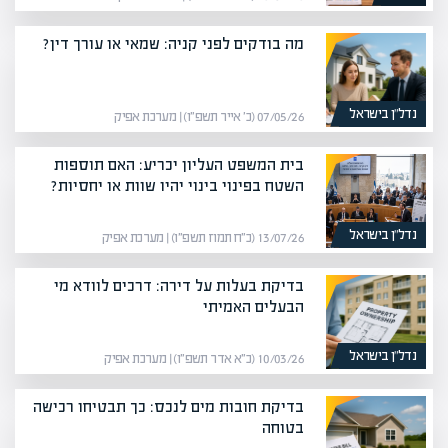
מה בודקים לפני קניה: שמאי או עורך דין?
נדל”ן בישראל
07/05/26 (כ׳ אייר תשפ״ו) | מערכת אפיק
בית המשפט העליון יכריע: האם תוספות
השטח בפינוי בינוי יהיו שוות או יחסיות?
נדל”ן בישראל
13/07/26 (כ״ח תמוז תשפ״ו) | מערכת אפיק
בדיקת בעלות על דירה: דרכים לוודא מי
הבעלים האמיתי
נדל”ן בישראל
10/03/26 (כ״א אדר תשפ״ו) | מערכת אפיק
בדיקת חובות מים לנכס: כך תבטיחו רכישה
בטוחה