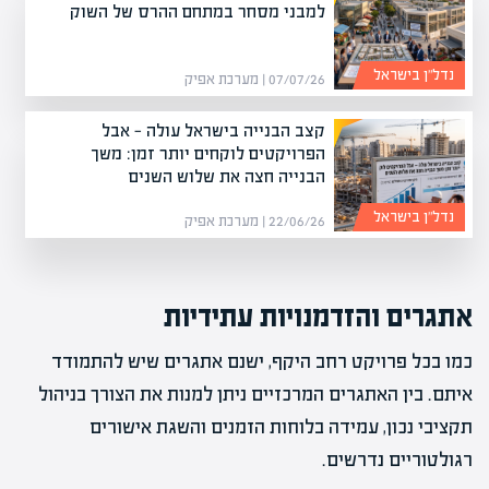
למבני מסחר במתחם ההרס של השוק
נדל”ן בישראל
07/07/26 | מערכת אפיק
קצב הבנייה בישראל עולה — אבל
הפרויקטים לוקחים יותר זמן: משך
הבנייה חצה את שלוש השנים
נדל”ן בישראל
22/06/26 | מערכת אפיק
אתגרים והזדמנויות עתידיות
כמו בכל פרויקט רחב היקף, ישנם אתגרים שיש להתמודד
איתם. בין האתגרים המרכזיים ניתן למנות את הצורך בניהול
תקציבי נכון, עמידה בלוחות הזמנים והשגת אישורים
רגולטוריים נדרשים.