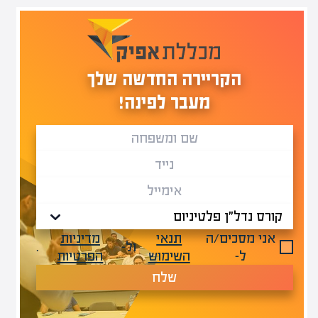
הקריירה החדשה שלך
מעבר לפינה!
אני מסכים/ה
תנאי
מדיניות
ול-
.
ל-
השימוש
הפרטיות
שלח