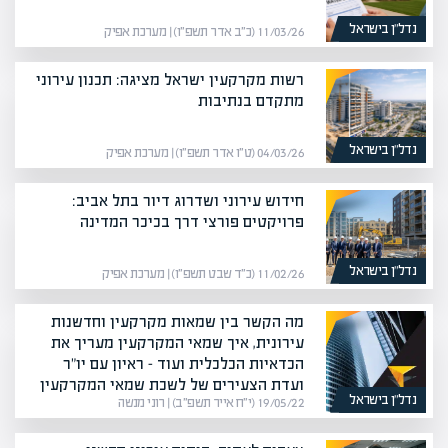
נדל”ן בישראל
11/03/26 (כ״ב אדר תשפ״ו) | מערכת אפיק
רשות מקרקעין ישראל מציגה: תכנון עירוני
מתקדם בנתיבות
נדל”ן בישראל
04/03/26 (ט״ו אדר תשפ״ו) | מערכת אפיק
חידוש עירוני ושדרוג דיור בתל אביב:
פרויקטים פורצי דרך בכיכר המדינה
נדל”ן בישראל
11/02/26 (כ״ד שבט תשפ״ו) | מערכת אפיק
מה הקשר בין שמאות מקרקעין וחדשנות
עירונית, איך שמאי המקרקעין מעריך את
הכדאיות הכלכלית ועוד – ראיון עם יו"ר
ועדת הצעירים של לשכת שמאי המקרקעין
נדל”ן בישראל
19/05/22 (י״ח אייר תשפ״ב) | רוני מנשה