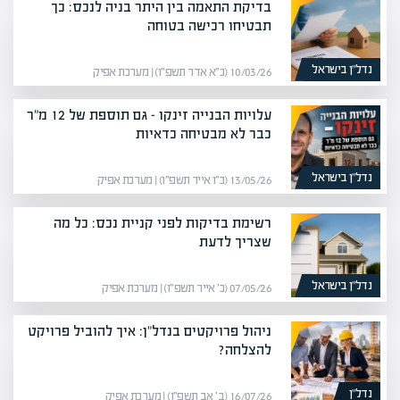
בדיקת התאמה בין היתר בניה לנכס: כך
תבטיחו רכישה בטוחה
נדל”ן בישראל
10/03/26 (כ״א אדר תשפ״ו) | מערכת אפיק
עלויות הבנייה זינקו – גם תוספת של 12 מ"ר
כבר לא מבטיחה כדאיות
נדל”ן בישראל
13/05/26 (כ״ו אייר תשפ״ו) | מערכת אפיק
רשימת בדיקות לפני קניית נכס: כל מה
שצריך לדעת
נדל”ן בישראל
07/05/26 (כ׳ אייר תשפ״ו) | מערכת אפיק
ניהול פרויקטים בנדל"ן: איך להוביל פרויקט
להצלחה?
נדל”ן
16/07/26 (ב׳ אב תשפ״ו) | מערכת אפיק