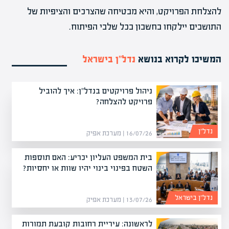
להצלחת הפרויקט, והיא מבטיחה שהצרכים והציפיות של
התושבים יילקחו בחשבון בכל שלבי הפיתוח.
המשיכו לקרוא בנושא
נדל”ן בישראל
ניהול פרויקטים בנדל"ן: איך להוביל
פרויקט להצלחה?
נדל”ן
16/07/26 | מערכת אפיק
בית המשפט העליון יכריע: האם תוספות
השטח בפינוי בינוי יהיו שוות או יחסיות?
נדל”ן בישראל
13/07/26 | מערכת אפיק
לראשונה: עיריית רחובות קובעת תמורות