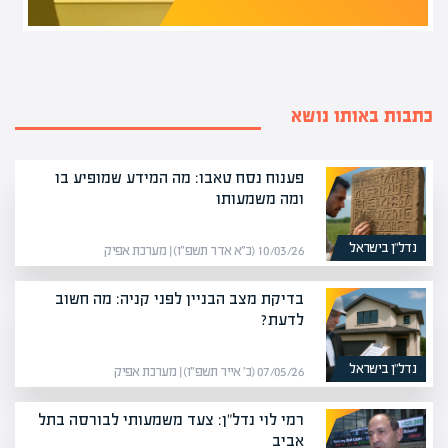
כתבות באותו נושא
פענוח נסח טאבו: מה המידע שמופיע בו
ומה משמעותו
נדל”ן בישראל
10/03/26 (כ״א אדר תשפ״ו) | מערכת אפיק
בדיקת מצב הבניין לפני קניה: מה חשוב
לדעת?
נדל”ן בישראל
07/05/26 (כ׳ אייר תשפ״ו) | מערכת אפיק
רמי לוי נדל"ן: צעד משמעותי לבורסה בתל
אביב