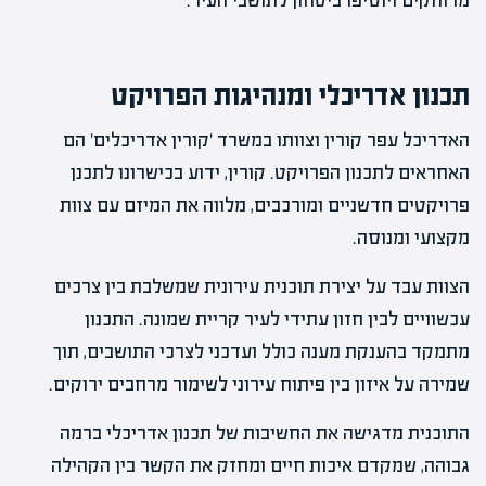
מרוחקים ויוסיפו ביטחון לתושבי העיר.
תכנון אדריכלי ומנהיגות הפרויקט
האדריכל עפר קורין וצוותו במשרד 'קורין אדריכלים' הם
האחראים לתכנון הפרויקט. קורין, ידוע בכישרונו לתכנן
פרויקטים חדשניים ומורכבים, מלווה את המיזם עם צוות
מקצועי ומנוסה.
הצוות עבד על יצירת תוכנית עירונית שמשלבת בין צרכים
עכשוויים לבין חזון עתידי לעיר קריית שמונה. התכנון
מתמקד בהענקת מענה כולל ועדכני לצרכי התושבים, תוך
שמירה על איזון בין פיתוח עירוני לשימור מרחבים ירוקים.
התוכנית מדגישה את החשיבות של תכנון אדריכלי ברמה
גבוהה, שמקדם איכות חיים ומחזק את הקשר בין הקהילה