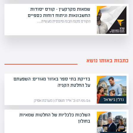
שמאות מקרקעין – קורס יסודות
החשבונאות וניתוח דוחות כספיים
הקורס מקנה הבנה פיננסית מעשית…
כתבות באותו נושא
בדיקת בתי ספר באזור מגורים: השפעתם
על החלטת הקניה
נדל”ן בישראל
07/05/26 (כ׳ אייר תשפ״ו) | מערכת אפיק
השלכות כלכליות של החלטות שמאיות
בחולון