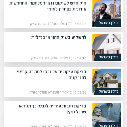
חוק חדש לשיקום נזקי המלחמה: התחדשות
עירונית כפתרון לאומי
נדל”ן בישראל
16/12/25 (כ״ו כסלו תשפ״ו) | מערכת אפיק
להשקיע בשוק ההון או בנדל"ן?
נדל”ן בישראל
19/01/16 (ט׳ שבט תשע״ו) | מערכת אפיק
בדיקת עיקולים על נכס: למה זה קריטי
לפני קניה
נדל”ן בישראל
10/03/26 (כ״א אדר תשפ״ו) | מערכת אפיק
בדיקת חובות עירייה לנכס: כך תוודאו
שהכל תקין
נדל”ן בישראל
11/03/26 (כ״ב אדר תשפ״ו) | מערכת אפיק