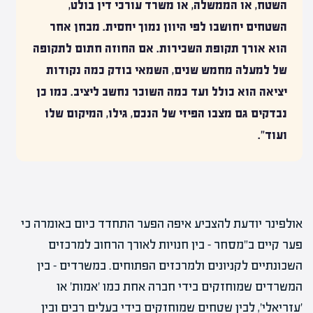
השטח, או הממשלה, או משרד עורכי דין בולט,
השטחים יחושבו לפי היוון נמוך יחסית. מבחן אחר
הוא אורך תקופת השכירות. אם החוזה חתום לתקופה
של למעלה מחמש שנים, השמאי בודק כמה נקודות
יציאה הוא כולל ועד כמה השוכר נחשב ליציב. כמו כן
נבדקים גם מצבו הפיזי של הנכס, גילו, המיקום שלו
ועוד".
אולפינר יודעת להצביע איפה הפער התחדד כיום באומרה כי
פער קיים ב"מסחר – בין חנויות לאורך הרחוב למרכזים
השכונתיים לקניונים ולמרכזים הפתוחים. במשרדים – בין
המשרדים שמוחזקים בידי חברה אחת כמו 'אמות' או
'עזריאלי', לבין שטחים שמוחזקים בידי בעלים רבים ובין