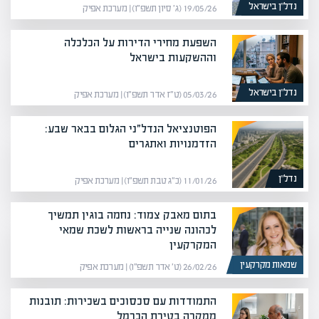
נדל”ן בישראל
19/05/26 (ג׳ סיון תשפ״ו) | מערכת אפיק
השפעת מחירי הדירות על הכלכלה
וההשקעות בישראל
נדל”ן בישראל
05/03/26 (ט״ז אדר תשפ״ו) | מערכת אפיק
הפוטנציאל הנדל״ני הגלום בבאר שבע:
הזדמנויות ואתגרים
נדל”ן
11/01/26 (כ״ג טבת תשפ״ו) | מערכת אפיק
בתום מאבק צמוד: נחמה בוגין תמשיך
לכהונה שנייה בראשות לשכת שמאי
המקרקעין
שמאות מקרקעין
26/02/26 (ט׳ אדר תשפ״ו) | מערכת אפיק
התמודדות עם סכסוכים בשכירות: תובנות
ממקרה בטירת הכרמל