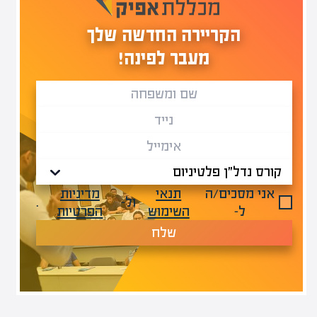
הקריירה החדשה שלך
מעבר לפינה!
אני מסכים/ה
תנאי
מדיניות
ול-
.
ל-
השימוש
הפרטיות
שלח