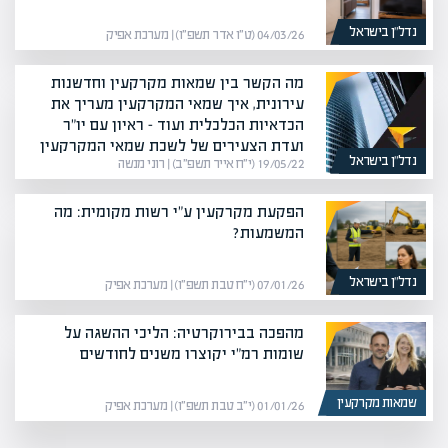
נדל”ן בישראל
04/03/26 (ט״ו אדר תשפ״ו) | מערכת אפיק
מה הקשר בין שמאות מקרקעין וחדשנות
עירונית, איך שמאי המקרקעין מעריך את
הכדאיות הכלכלית ועוד – ראיון עם יו"ר
ועדת הצעירים של לשכת שמאי המקרקעין
נדל”ן בישראל
19/05/22 (י״ח אייר תשפ״ב) | רוני מנשה
הפקעת מקרקעין ע"י רשות מקומית: מה
המשמעות?
נדל”ן בישראל
07/01/26 (י״ח טבת תשפ״ו) | מערכת אפיק
מהפכה בבירוקרטיה: הליכי ההשגה על
שומות רמ"י יקוצרו משנים לחודשים
שמאות מקרקעין
01/01/26 (י״ב טבת תשפ״ו) | מערכת אפיק