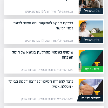
נדל”ן בישראל
03/05/26 (ט״ז אייר תשפ״ו) | מערכת אפיק
בדיקת קרקע להשקעה: מה חשוב לדעת
לפני רכישה
נדל”ן בישראל
10/03/26 (כ״א אדר תשפ״ו) | מערכת אפיק
שימוש בשמאי מקרקעין בנושא של היטל
השבחה
יזמות עסקית
10/11/20 (כ״ג מרחשון תשפ״א) | מערכת אפיק
כיצד להפחית הסיכוי לפריצת דלקה בבית?
– מכללת אפיק
לימודים וקריירה
29/10/20 (י״א מרחשון תשפ״א) | מערכת אפיק