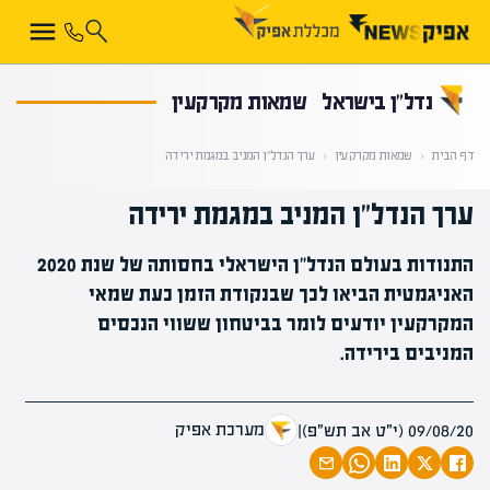
קראת 0% מתוך הכתבה
נדל”ן בישראל
שמאות מקרקעין
דף הבית
‹
שמאות מקרקעין
‹
ערך הנדל"ן המניב במגמת ירידה
ערך הנדל"ן המניב במגמת ירידה
התנודות בעולם הנדל"ן הישראלי בחסותה של שנת 2020
האניגמטית הביאו לכך שבנקודת הזמן כעת שמאי
המקרקעין יודעים לומר בביטחון ששווי הנכסים
המניבים בירידה.
מערכת אפיק
09/08/20 (י״ט אב תש״פ)
|