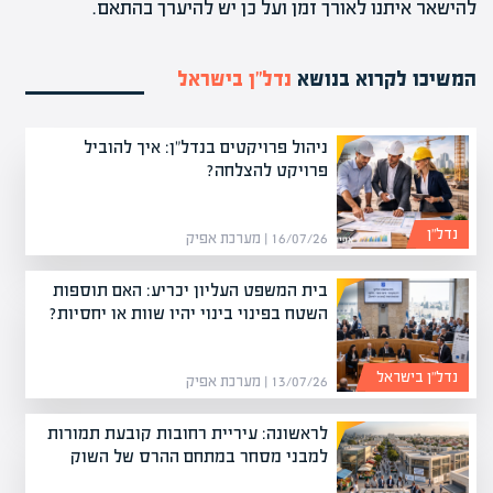
להישאר איתנו לאורך זמן ועל כן יש להיערך בהתאם.
המשיכו לקרוא בנושא
נדל”ן בישראל
ניהול פרויקטים בנדל"ן: איך להוביל
פרויקט להצלחה?
נדל”ן
16/07/26 | מערכת אפיק
בית המשפט העליון יכריע: האם תוספות
השטח בפינוי בינוי יהיו שוות או יחסיות?
נדל”ן בישראל
13/07/26 | מערכת אפיק
לראשונה: עיריית רחובות קובעת תמורות
למבני מסחר במתחם ההרס של השוק