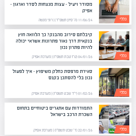
מסודר ויעיל – עצות מנצחות לסדר וארגון –
אפיק
כללי
11/06/24 (ה׳ סיון תשפ״ד) | רוני מנשה
קיבלתם סירוב מהבנק? כך הלוואה חוץ
בנקאית דרך נאור פתרונות אשראי יכולה
להיות פתרון נכון
כללי
04/01/26 (ט״ו טבת תשפ״ו) | מערכת אפיק
סגירת מרפסת כחלק משיפוץ – איך לפעול
נכון בלי להסתכן בקנס
כללי
01/02/26 (י״ד שבט תשפ״ו) | מערכת אפיק
התמודדות עם אתגרים ביטוחיים בתחום
השכרת הרכב בישראל
כללי
22/01/26 (ד׳ שבט תשפ״ו) | מערכת אפיק