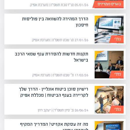
בוגרים מצטיינים
05/01/26 (ט״ז טבת תשפ״ו) | מערכת אפיק
הדרך המהירה להשוואה בין פוליסות
חיסכון
כללי
27/01/26 (ט׳ שבט תשפ״ו) | מערכת אפיק
תקנות חדשות להסדרת ענף שמאי הרכב
בישראל
כללי
17/02/26 (ל׳ שבט תשפ״ו) | מערכת אפיק
רישיון סוכן ביטוח אונליין – הדרך שלך
לקריירה בענף הביטוח | מכללת אפיק
כללי
26/06/24 (כ׳ סיון תשפ״ד) | יעקב חזן
מה זה עסקת אקזיט? המדריך המקיף