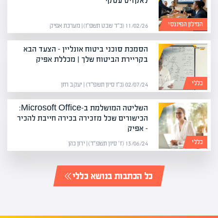
לאקזיט עסקי
המילון הפיננסי
11/02/26 (כ״ד שבט תשפ״ו) | מערכת אפיק
הסמכת סוכני ביטוח אונליין – הצעד הבא
בקריירת הביטוח שלך | מכללת אפיק
כללי
02/07/24 (כ״ו סיון תשפ״ד) | יעקב חזן
השליטה המושלמת ב-Microsoft Office:
הכישורים שכל מזכירה בכירה חייבת להכיר
– אפיק
כללי
13/06/24 (ז׳ סיון תשפ״ד) | ירון כהן
כל הכתבות בנושא כללי