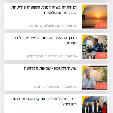
תנודתיות בשוק הנפט: השפעות פוליטיות,
כלכליות וטכנולוגיות
כללי
19/01/26 (א׳ שבט תשפ״ו) | מערכת אפיק
הדרך המהירה והבטוחה לפיצויים על נזקי
מבנים
כללי
02/03/26 (י״ג אדר תשפ״ו) | מערכת אפיק
שיעור לדוגמא – שמאות מקרקעין
כללי
24/06/24 (י״ח סיון תשפ״ד) | ירון כהן
ביקורות על מכללת אפיק: מה הסטודנטים
חושבים?