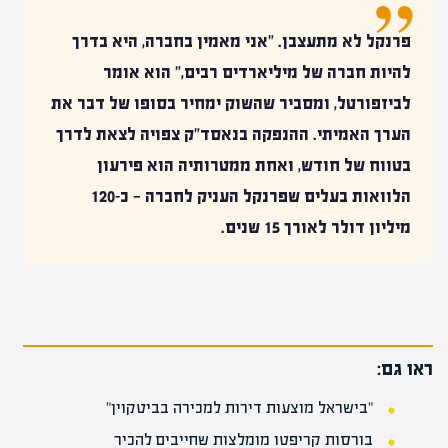
פרנקל לא מתעצבן. "אני מאמין בחברה, היא בדרך
להיות חברה של מיליארדים רבים," הוא אומר
לביזפורטל, ומסביר שהשוק ימחיר בסופו של דבר את
הערך האמיתי. ההנפקה בנאסד"ק צפויה לצאת לדרך
בטווח של חודש, ואחת ממטרותיה הוא פירעון
הלוואות בעלים שפרנקל העניק לחברה — כ-120
מיליון דולר לאורך 15 שנים.
ראו גם:
"בישראל מוצעות דירות למכירה בביטקוין"
בורסות קריפטו מומלצות שחייבים להכיר