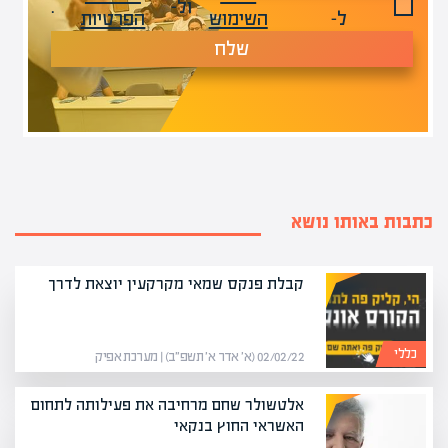
ול-
.
ל-
השימוש
הפרטיות
שלח
כתבות באותו נושא
קבלת פנקס שמאי מקרקעין יוצאת לדרך
כללי
02/02/22 (א׳ אדר א׳ תשפ״ב) | מערכת אפיק
אלטשולר שחם מרחיבה את פעילותה לתחום
האשראי החוץ בנקאי