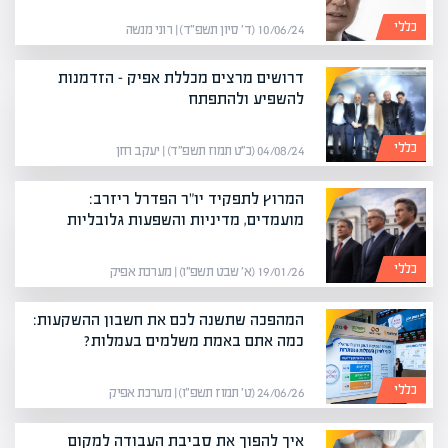
כללי
10/06/24 (ד׳ סיון תשפ״ד) | רוני מנשה
דרושים מרצים מכללת אפיק – הזדמנות
להשפיע ולהתפתח
כללי
04/08/24 (כ״ט תמוז תשפ״ד) | יעקב חזן
המרוץ לתפקיד יו"ר הפדרל ריזרב:
מועמדים, מדיניות והשפעות גלובליות
כללי
19/01/26 (א׳ שבט תשפ״ו) | מערכת אפיק
המהפכה שתשנה לכם את חשבון ההשקעות:
כמה אתם באמת משלמים בעמלות?
כללי
24/06/26 (ט׳ תמוז תשפ״ו) | מערכת אפיק
איך להפוך את סביבת העבודה למקום