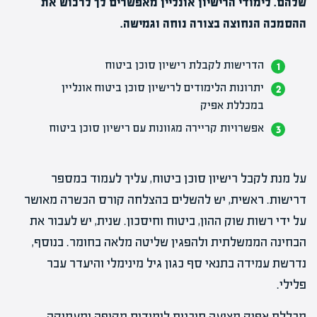
שלהם. לימודי הרישיון אונליין מאפשרים לך לרכוש את
ההסמכה הנחוצה בצורה נוחה וגמישה.
הדרישות לקבלת רישיון סוכן ביטוח
יתרונות הלימודים לרישיון סוכן ביטוח אונליין
במכללת אפיק
אפשרויות קריירה מגוונות עם רישיון סוכן ביטוח
על מנת לקבל רישיון סוכן ביטוח, עליך לעמוד במספר
דרישות. ראשית, יש להשלים בהצלחה קורס הכשרה מאושר
על ידי רשות שוק ההון, ביטוח וחיסכון. שנית, יש לעבור את
הבחינה הממשלתית ולהפגין שליטה מלאה בחומר. בנוסף,
נדרשת עמידה בתנאי סף כגון גיל מינימלי והיעדר עבר
פלילי.
מכללת אפיק מציעה תוכנית לימודים מקיפה ומעמיקה