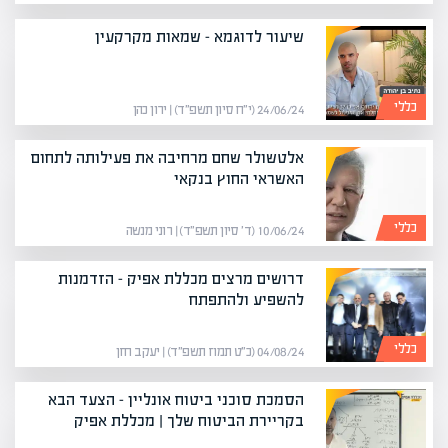
שיעור לדוגמא – שמאות מקרקעין
כללי
24/06/24 (י״ח סיון תשפ״ד) | ירון כהן
אלטשולר שחם מרחיבה את פעילותה לתחום
האשראי החוץ בנקאי
כללי
10/06/24 (ד׳ סיון תשפ״ד) | רוני מנשה
דרושים מרצים מכללת אפיק – הזדמנות
להשפיע ולהתפתח
כללי
04/08/24 (כ״ט תמוז תשפ״ד) | יעקב חזן
הסמכת סוכני ביטוח אונליין – הצעד הבא
בקריירת הביטוח שלך | מכללת אפיק