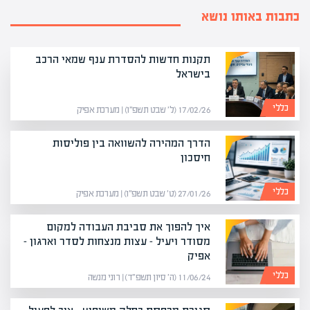
כתבות באותו נושא
תקנות חדשות להסדרת ענף שמאי הרכב
בישראל
כללי
17/02/26 (ל׳ שבט תשפ״ו) | מערכת אפיק
הדרך המהירה להשוואה בין פוליסות
חיסכון
כללי
27/01/26 (ט׳ שבט תשפ״ו) | מערכת אפיק
איך להפוך את סביבת העבודה למקום
מסודר ויעיל – עצות מנצחות לסדר וארגון –
אפיק
כללי
11/06/24 (ה׳ סיון תשפ״ד) | רוני מנשה