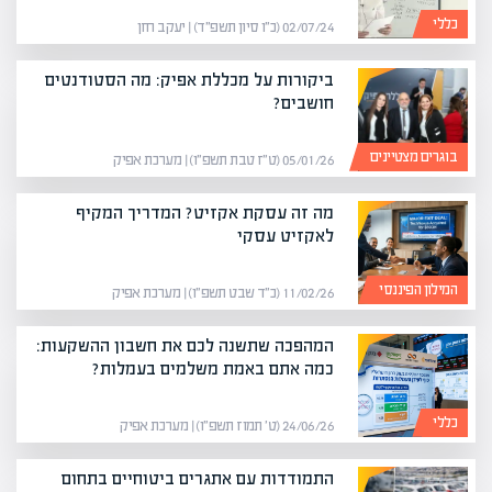
כללי
02/07/24 (כ״ו סיון תשפ״ד) | יעקב חזן
ביקורות על מכללת אפיק: מה הסטודנטים
חושבים?
בוגרים מצטיינים
05/01/26 (ט״ז טבת תשפ״ו) | מערכת אפיק
מה זה עסקת אקזיט? המדריך המקיף
לאקזיט עסקי
המילון הפיננסי
11/02/26 (כ״ד שבט תשפ״ו) | מערכת אפיק
המהפכה שתשנה לכם את חשבון ההשקעות:
כמה אתם באמת משלמים בעמלות?
כללי
24/06/26 (ט׳ תמוז תשפ״ו) | מערכת אפיק
התמודדות עם אתגרים ביטוחיים בתחום