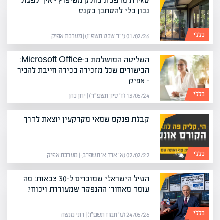
סגירת מרפסת כחלק משיפוץ – איך לפעול
נכון בלי להסתכן בקנס
כללי
01/02/26 (י״ד שבט תשפ״ו) | מערכת אפיק
השליטה המושלמת ב-Microsoft Office:
הכישורים שכל מזכירה בכירה חייבת להכיר
– אפיק
כללי
13/06/24 (ז׳ סיון תשפ״ד) | ירון כהן
קבלת פנקס שמאי מקרקעין יוצאת לדרך
כללי
02/02/22 (א׳ אדר א׳ תשפ״ב) | מערכת אפיק
הטיל הישראלי שמוכרים ל-30 צבאות: מה
עומד מאחורי ההנפקה שמעוררת ויכוח?
כללי
24/06/26 (ט׳ תמוז תשפ״ו) | רוני מנשה