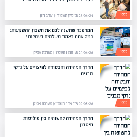
כללי
26/06/24 (כ׳ סיון תשפ״ד) | יעקב חזן
המהפכה שתשנה לכם את חשבון ההשקעות:
כמה אתם באמת משלמים בעמלות?
כללי
24/06/26 (ט׳ תמוז תשפ״ו) | מערכת אפיק
הדרך המהירה והבטוחה לפיצויים על נזקי
מבנים
כללי
02/03/26 (י״ג אדר תשפ״ו) | מערכת אפיק
הדרך המהירה להשוואה בין פוליסות
חיסכון