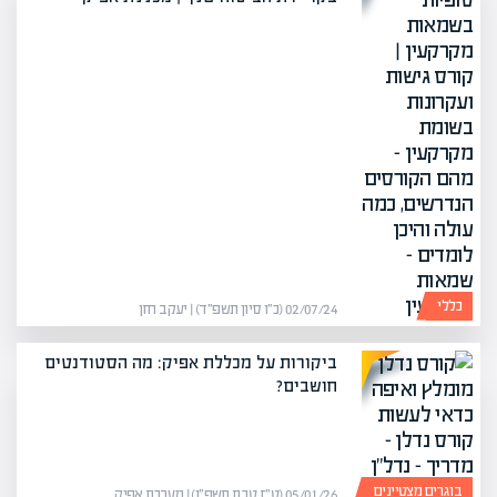
כללי
02/07/24 (כ״ו סיון תשפ״ד) | יעקב חזן
ביקורות על מכללת אפיק: מה הסטודנטים
חושבים?
בוגרים מצטיינים
05/01/26 (ט״ז טבת תשפ״ו) | מערכת אפיק