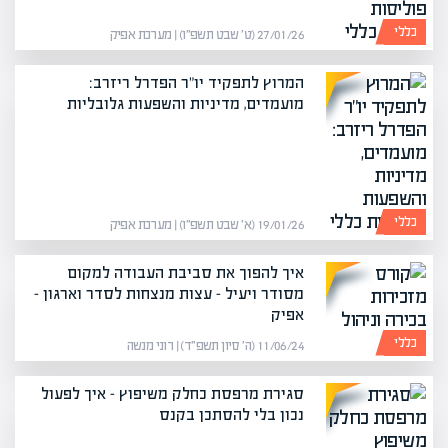
כללי
27/01/26 (ט׳ שבט תשפ״ו) | מערכת אפיק
המרוץ לתפקיד יו"ר הפדרל ריזרב:
מועמדים, מדיניות והשפעות גלובליות
כללי
19/01/26 (א׳ שבט תשפ״ו) | מערכת אפיק
איך להפוך את סביבת העבודה למקום
מסודר ויעיל – עצות מנצחות לסדר וארגון –
אפיק
כללי
11/06/24 (ה׳ סיון תשפ״ד) | רוני מנשה
סגירת מרפסת כחלק משיפוץ – איך לפעול
נכון בלי להסתכן בקנס