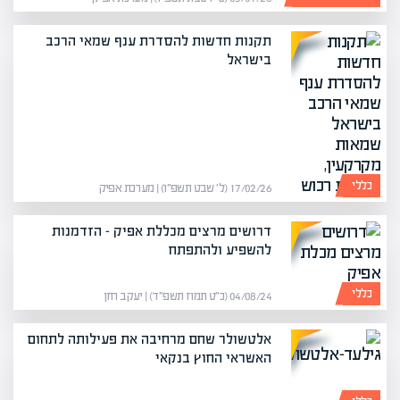
תקנות חדשות להסדרת ענף שמאי הרכב
בישראל
כללי
17/02/26 (ל׳ שבט תשפ״ו) | מערכת אפיק
דרושים מרצים מכללת אפיק – הזדמנות
להשפיע ולהתפתח
כללי
04/08/24 (כ״ט תמוז תשפ״ד) | יעקב חזן
אלטשולר שחם מרחיבה את פעילותה לתחום
האשראי החוץ בנקאי