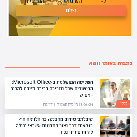
ל-
השימוש
הפרטיות
שלח
כתבות באותו נושא
השליטה המושלמת ב-Microsoft Office:
הכישורים שכל מזכירה בכירה חייבת להכיר
– אפיק
כללי
13/06/24 (ז׳ סיון תשפ״ד) | ירון כהן
קיבלתם סירוב מהבנק? כך הלוואה חוץ
בנקאית דרך נאור פתרונות אשראי יכולה
להיות פתרון נכון