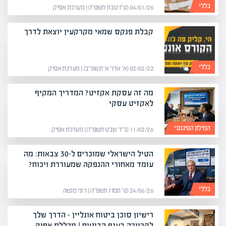
כללי
04/01/26 (ט״ו טבת תשפ״ו) | מערכת אפיק
קבלת פנקס שמאי מקרקעין יוצאת לדרך
כללי
02/02/22 (א׳ אדר א׳ תשפ״ב) | מערכת אפיק
מה זה עסקת אקזיט? המדריך המקיף
לאקזיט עסקי
המילון הפיננסי
11/02/26 (כ״ד שבט תשפ״ו) | מערכת אפיק
הטיל הישראלי שמוכרים ל-30 צבאות: מה
עומד מאחורי ההנפקה שמעוררת ויכוח?
כללי
24/06/26 (ט׳ תמוז תשפ״ו) | רוני מנשה
רישיון סוכן ביטוח אונליין – הדרך שלך
לקריירה בענף הביטוח | מכללת אפיק