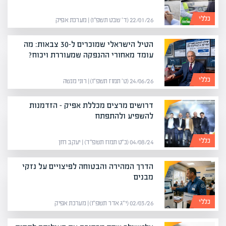
כללי
22/01/26 (ד׳ שבט תשפ״ו) | מערכת אפיק
הטיל הישראלי שמוכרים ל-30 צבאות: מה
עומד מאחורי ההנפקה שמעוררת ויכוח?
כללי
24/06/26 (ט׳ תמוז תשפ״ו) | רוני מנשה
דרושים מרצים מכללת אפיק – הזדמנות
להשפיע ולהתפתח
כללי
04/08/24 (כ״ט תמוז תשפ״ד) | יעקב חזן
הדרך המהירה והבטוחה לפיצויים על נזקי
מבנים
כללי
02/03/26 (י״ג אדר תשפ״ו) | מערכת אפיק