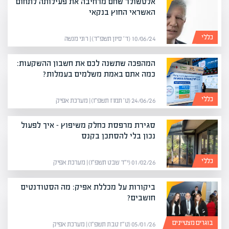
אלטשולר שחם מרחיבה את פעילותה לתחום
האשראי החוץ בנקאי
כללי
10/06/24 (ד׳ סיון תשפ״ד) | רוני מנשה
המהפכה שתשנה לכם את חשבון ההשקעות:
כמה אתם באמת משלמים בעמלות?
כללי
24/06/26 (ט׳ תמוז תשפ״ו) | מערכת אפיק
סגירת מרפסת כחלק משיפוץ – איך לפעול
נכון בלי להסתכן בקנס
כללי
01/02/26 (י״ד שבט תשפ״ו) | מערכת אפיק
ביקורות על מכללת אפיק: מה הסטודנטים
חושבים?
בוגרים מצטיינים
05/01/26 (ט״ז טבת תשפ״ו) | מערכת אפיק