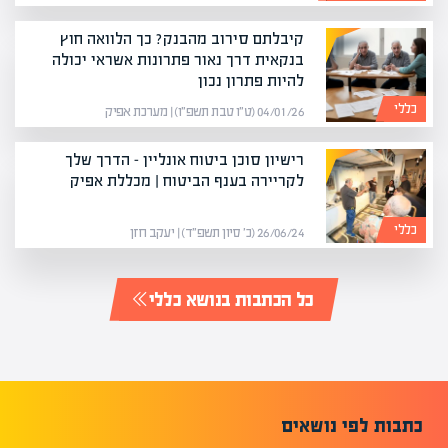
קיבלתם סירוב מהבנק? כך הלוואה חוץ
בנקאית דרך נאור פתרונות אשראי יכולה
להיות פתרון נכון
כללי
04/01/26 (ט״ו טבת תשפ״ו) | מערכת אפיק
רישיון סוכן ביטוח אונליין – הדרך שלך
לקריירה בענף הביטוח | מכללת אפיק
כללי
26/06/24 (כ׳ סיון תשפ״ד) | יעקב חזן
כל הכתבות בנושא כללי
כתבות לפי נושאים