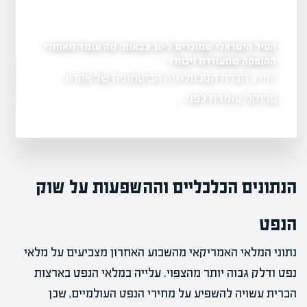
הטיל הישראלי שמוכרים ל-30 צבאות: מה עומד מאחורי
השקעות: כמה אתם
ההנפקה שמעוררת ויכוח?
הדרך המהירה והבטוחה ל
יוויז'ן, חברת הטכנולוגיה הביטחונית של אהרון
רשות המסים חי
דן העמלות
תביעות לנזקי…
פרנקל, עומדת לפני…
הנתונים הכלכליים וההשפעות על שוק
הנפט
נתוני המלאי האמריקאי מהשבוע האחרון מצביעים על מלאי
נפט ודלק גבוה יותר מהצפוי. עלייה במלאי הנפט בארצות
הברית עשויה להשפיע על מחירי הנפט העולמיים, שכן