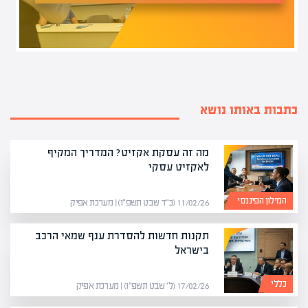
כתבות באותו נושא
מה זה עסקת אקזיט? המדריך המקיף
לאקזיט עסקי
המילון הפיננסי
11/02/26 (כ״ד שבט תשפ״ו) | מערכת אפיק
תקנות חדשות להסדרת ענף שמאי הרכב
בישראל
כללי
17/02/26 (ל׳ שבט תשפ״ו) | מערכת אפיק