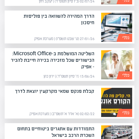
כללי
02/07/24 (כ״ו סיון תשפ״ד) | יעקב חזן
הדרך המהירה להשוואה בין פוליסות
חיסכון
כללי
27/01/26 (ט׳ שבט תשפ״ו) | מערכת אפיק
השליטה המושלמת ב-Microsoft Office:
הכישורים שכל מזכירה בכירה חייבת להכיר
– אפיק
כללי
13/06/24 (ז׳ סיון תשפ״ד) | ירון כהן
קבלת פנקס שמאי מקרקעין יוצאת לדרך
כללי
02/02/22 (א׳ אדר א׳ תשפ״ב) | מערכת אפיק
התמודדות עם אתגרים ביטוחיים בתחום
השכרת הרכב בישראל