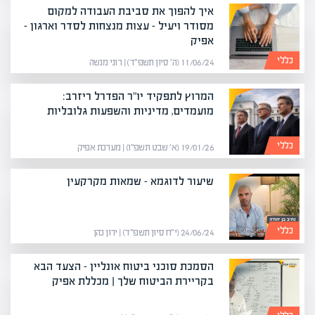
איך להפוך את סביבת העבודה למקום
מסודר ויעיל – עצות מנצחות לסדר וארגון –
אפיק
כללי
11/06/24 (ה׳ סיון תשפ״ד) | רוני מנשה
המרוץ לתפקיד יו"ר הפדרל ריזרב:
מועמדים, מדיניות והשפעות גלובליות
כללי
19/01/26 (א׳ שבט תשפ״ו) | מערכת אפיק
שיעור לדוגמא – שמאות מקרקעין
כללי
24/06/24 (י״ח סיון תשפ״ד) | ירון כהן
הסמכת סוכני ביטוח אונליין – הצעד הבא
בקריירת הביטוח שלך | מכללת אפיק