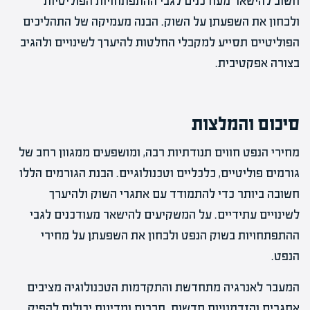
חשוב להישאר מעודכנים לגבי ההתפתחויות הפוליטיות
ולבחון את השפעתן על השוק. הבנה מעמיקה של התהליכים
הפוליטיים תסייע למקבלי החלטות להיערך לשינויים ולהגיב
בצורה אפקטיבית.
סיכום והמלצות
מחירי הנפט חווים תנודתיות רבה, ומושפעים ממגוון רחב של
גורמים פוליטיים, כלכליים וטכנולוגיים. הבנת הגורמים הללו
חשובה ביותר כדי להתמודד עם אתגרי השוק ולהיערך
לשינויים עתידיים. על המשקיעים להישאר מעודכנים לגבי
ההתפתחויות בשוק הנפט ולבחון את השפעתן על מחירי
הנפט.
המעבר לאנרגיה מתחדשת והתקדמות הטכנולוגיה מציבים
אתגרים והזדמנויות חדשות. חברות ומדינות יכולות להפיק