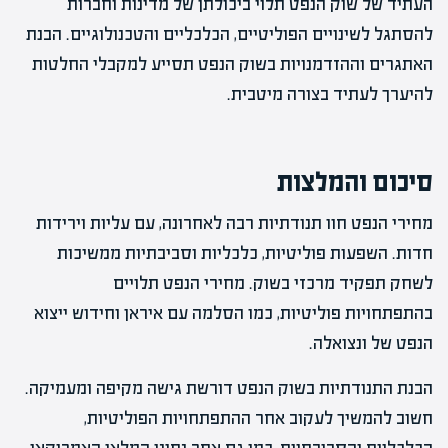
העתיד של שוק הנפט תלוי ביכולתן של מדינות וחברות
להסתגל לשינויים הפוליטיים, הכלכליים והטכנולוגיים. הבנת
האתגרים וההזדמנויות בשוק הנפט תסייע למקבלי החלטות
להיערך לעתיד בצורה מיטבית.
סיכום והמלצות
מחירי הנפט חוו תנודתיות רבה לאחרונה, עם עליות וירידות
חדות. השפעות פוליטיות, כלכליות וסביבתיות ממשיכות
לשחק תפקיד מרכזי בשוק. מחירי הנפט תלויים
בהתפתחויות פוליטיות, כמו הסלמה עם איראן וחידוש ייצוא
הנפט של ונצואלה.
הבנת התנודתיות בשוק הנפט דורשת גישה מקיפה ומעמיקה.
חשוב להמשיך לעקוב אחר ההתפתחויות הפוליטיות,