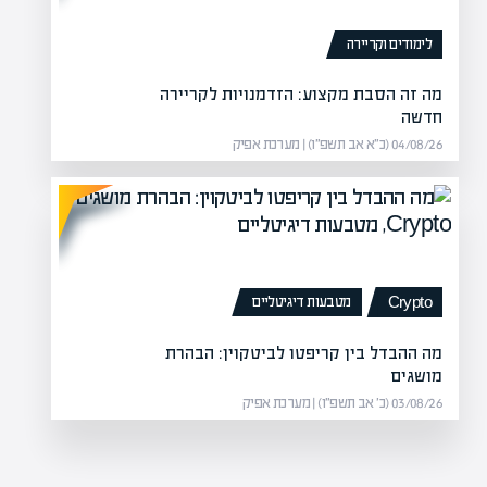
לימודים וקריירה
מה זה הסבת מקצוע: הזדמנויות לקריירה
חדשה
04/08/26 (כ״א אב תשפ״ו) | מערכת אפיק
מטבעות דיגיטליים
Crypto
מה ההבדל בין קריפטו לביטקוין: הבהרת
מושגים
03/08/26 (כ׳ אב תשפ״ו) | מערכת אפיק