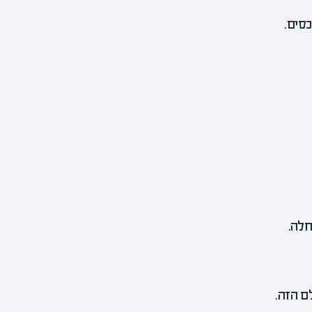
סים.
חלה.
ם הזה.