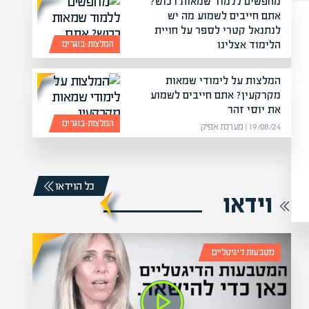
מחפשים ללמוד שמאות רכוש?
אתם חייבים לשמוע מה יש
לנתנאל קטרי לספר על חויית
הלימוד אצלינו
המלצות-בוגרים
07/07/24 | יעקב חזן
המלצות על לימודי שמאות
מקרקעין? אתם חייבים לשמוע
את יוסי זהר
המלצות-בוגרים
19/08/24 | מערכת אפיק
רס שמאות רכוש המלצות – יוסי חדד
"אחי שמאי מקרקעין והמליץ לי על מכללת אפיק" אנחנו יכולים לספר על הח
אנחנו נתן…
כל הוידאו
וידאו
מטבעות דיגיטליים