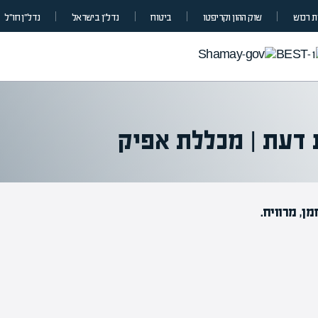
 רכוש
שוק ההון וקריפטו
ביטוח
נדל”ן בישראל
נדל״ן חו״ל
 דעת | מכללת אפיק
ן, מרוויח.
מעל
מ