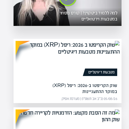
למה ללמוד ביטקוין? | קורס מסחר
במטבעות וירטואליים
מטבעות דיגיטליים
שוק הקריפטו ב-2026: ריפל (XRP)
במוקד ההתעניינות
05/08/26 (כ״ב אב תשפ״ו) | מערכת אפיק