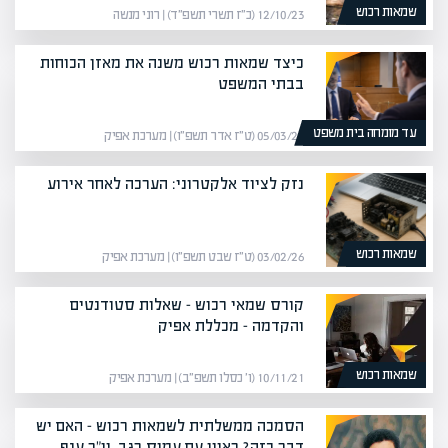
שמאות רכוש
12/10/23 (כ״ז תשרי תשפ״ד) | רוני מנשה
כיצד שמאות רכוש משנה את מאזן הכוחות
בבתי המשפט
עד מומחה בית משפט
05/03/26 (ט״ז אדר תשפ״ו) | מערכת אפיק
נזק לציוד אלקטרוני: הערכה לאחר אירוע
שמאות רכוש
03/02/26 (ט״ז שבט תשפ״ו) | מערכת אפיק
קורס שמאי רכוש – שאלות סטודנטים
והקדמה – מכללת אפיק
שמאות רכוש
10/11/21 (ו׳ כסלו תשפ״ב) | מערכת אפיק
הסמכה ממשלתית לשמאות רכוש – האם יש
דבר כזה? ראיון עם עמוס רגב, יו"ר ענף