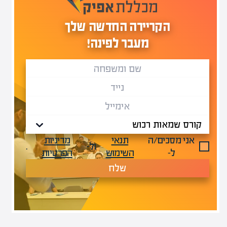
הקריירה החדשה שלך
מעבר לפינה!
אני מסכים/ה
תנאי
מדיניות
ול-
.
ל-
השימוש
הפרטיות
שלח