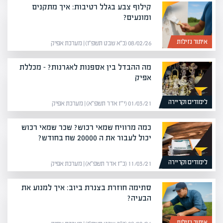
קילוף צבע בגלל רטיבות: איך מתקנים
ומונעים?
איתור נזילות
08/02/26 (כ״א שבט תשפ״ו) | מערכת אפיק
מה ההבדל בין אספנות לאגרנות? – מכללת
אפיק
לימודים וקריירה
01/03/21 (י״ז אדר תשפ״א) | מערכת אפיק
כמה מרוויח שמאי רכוש? שכר שמאי רכוש
יכול לעבור את ה 20000 שח בחודש?
לימודים וקריירה
11/03/21 (כ״ז אדר תשפ״א) | מערכת אפיק
סתימה חוזרת בצנרת ביוב: איך למנוע את
הבעיה?
איתור נזילות