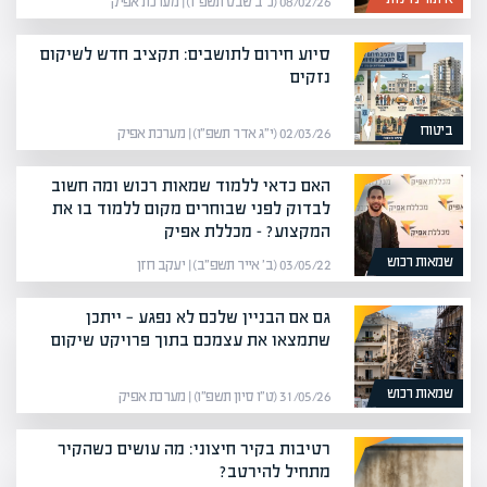
08/02/26 (כ״ב שבט תשפ״ו) | מערכת אפיק
סיוע חירום לתושבים: תקציב חדש לשיקום
נזקים
ביטוח
02/03/26 (י״ג אדר תשפ״ו) | מערכת אפיק
האם כדאי ללמוד שמאות רכוש ומה חשוב
לבדוק לפני שבוחרים מקום ללמוד בו את
המקצוע? – מכללת אפיק
שמאות רכוש
03/05/22 (ב׳ אייר תשפ״ב) | יעקב חזן
גם אם הבניין שלכם לא נפגע — ייתכן
שתמצאו את עצמכם בתוך פרויקט שיקום
שמאות רכוש
31/05/26 (ט״ו סיון תשפ״ו) | מערכת אפיק
רטיבות בקיר חיצוני: מה עושים כשהקיר
מתחיל להירטב?