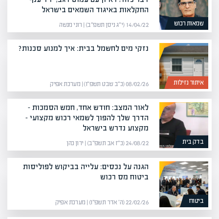
החקלאות באיגוד השמאים בישראל
שמאות רכוש
14/04/22 (י״ג ניסן תשפ״ב) | רוני מנשה
נזקי מים לחשמל בבית: איך למנוע סכנות?
איתור נזילות
08/02/26 (כ״ב שבט תשפ״ו) | מערכת אפיק
לאור המצב: חודש אחד, חמש הסמכות –
הדרך שלך להפוך לשמאי רכוש מקצועי –
מקצוע נדרש בישראל
בדק בית
24/08/22 (כ״ז אב תשפ״ב) | ירון כהן
הגנה על נכסים: עלייה בביקוש לפוליסות
ביטוח מס רכוש
ביטוח
22/02/26 (ה׳ אדר תשפ״ו) | מערכת אפיק