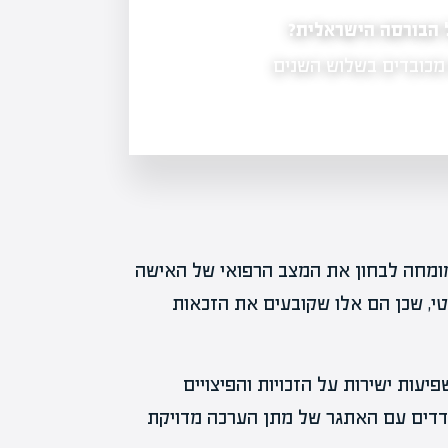
 הבורסה הישראלית?
ביטוח ישיר מושעית: לא תוכל למכור ביטוח רכב
 מכובדים בשלוש השנים
חשיפת כלכליסט : ביטוח ישיר, אחת החב
בישראל עם נתח שוק של כ-15%, איבדה…
ומחה לבחון את המצב הרפואי של האישה
, שכן הם אלו שקובעים את הזכאות
ות ישירות על הזכויות והפיצויים
דדים עם האתגר של מתן הערכה מדויקת