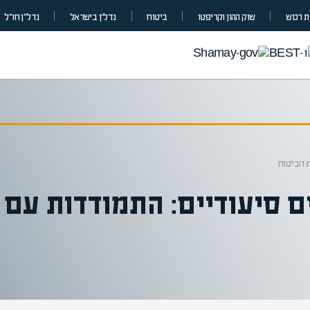
 רכוש
שוק ההון וקריפטו
ביטוח
נדל”ן בישראל
נדל״ן חו״ל
 הביטוח
 סיעודיים: התמודדות עם 