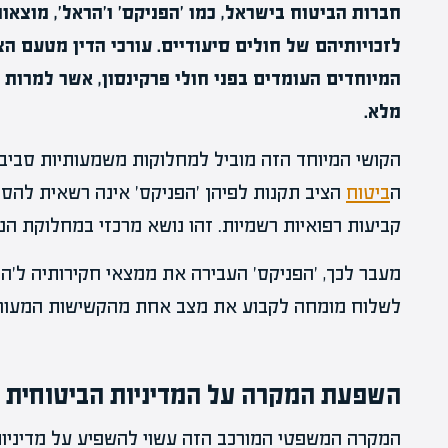
חברות הביטוח בישראל, כמו 'הפניקס' ו'הראל', מוצא
לזכויותיהם של חולים סיעודיים. עורכי הדין מטעם ה
המיוחדים העומדים בפני חולי פרקינסון, אשר למרות
מלא.
הקושי המיוחד הזה מוביל למחלוקות משמעותיות סביב
ה
ביטוח
הציב תקנות לפיהן 'הפניקס' אינה רשאית להס
קביעות רפואיות רשמיות. זהו נושא מרכזי במחלוקת הנו
מעבר לכך, 'הפניקס' העבירה את ממצאי חקירותיה ל'
לשלוח מומחה לקבוע את מצב אחת מהקשישות המעור
השפעת המקרה על המדיניות הביטוחית
המקרה המשפטי המורכב הזה עשוי להשפיע על מדיניות 