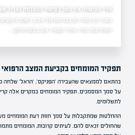
מדד הביטוח: איך הפך לסיפור ההצלחה הגדול של
בעוד רוב המדדים בבורסת תל אביב רשמו ביצועים
 גורם מכריע
האחרונות, מדד אחד השאיר את כולם הרחק…
תפקיד המומחים בקביעת המצב הרפואי
בהתאם לממצאים שהעבירה 'הפניקס', 'הראל' שלחה מ
על סמך המסמכים. תפקיד המומחים במקרים אלה קריטי
לתשלומים.
ההחלטות שמתקבלות על סמך חוות דעת המומחים משפיע
שהחולים זכאים להם. לעיתים קרובות, המומחים מתמו