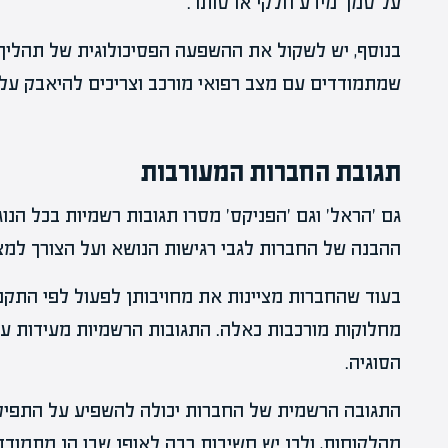
על סמך מידע חלקי או סותר.
בנוסף, יש לשקול את ההשפעה הפסיכולוגית של תהליך 
שמתמודדים עם מצב רפואי מורכב וצריכים להיאבק על ז
תגובת החברות המעורבות
גם 'הראל' וגם 'הפניקס' מסרו תגובות רשמיות בכל הנ
ההבנה של החברות לגבי רגישות הנושא ועל הצורך למצ
בעוד שהחברות מציינות את מחויבותן לפעול לפי התקנו
מחלוקות מורכבות כאלה. התגובות הרשמיות מעידות על
הסוגיה.
התגובה הרשמית של החברות יכולה להשפיע על התפיסה
מהלקוחות, ולכן יש חשיבות רבה לאופן שבו הן מתמוד