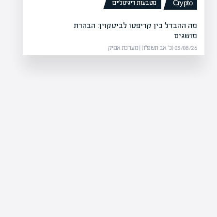
מטבעות דיגיטליים
Crypto
מה ההבדל בין קריפטו לביטקוין: הבהרת
מושגים
03/08/26 (כ׳ אב תשפ״ו) | מערכת אפיק