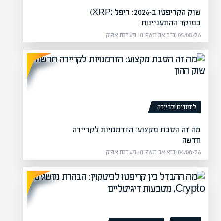
שוק הקריפטו ב-2026: ריפל (XRP)
אלף שקל
 החל מהיום
במוקד ההתעניינות
רות הגדולות בתחום ביטוחי הרכב
מה
05/08/26 (כ״ב אב תשפ״ו) | מערכת אפיק
הע
לימודים וקריירה
מה זה הסבת מקצוע: הזדמנויות לקריירה
חדשה
04/08/26 (כ״א אב תשפ״ו) | מערכת אפיק