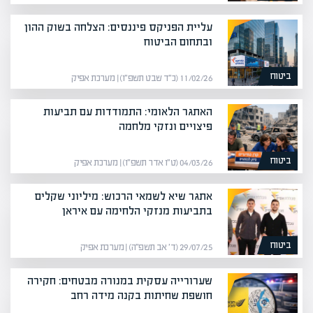
עליית הפניקס פיננסים: הצלחה בשוק ההון
ובתחום הביטוח
ביטוח
11/02/26 (כ״ד שבט תשפ״ו) | מערכת אפיק
האתגר הלאומי: התמודדות עם תביעות
פיצויים ונזקי מלחמה
ביטוח
04/03/26 (ט״ו אדר תשפ״ו) | מערכת אפיק
אתגר שיא לשמאי הרכוש: מיליוני שקלים
בתביעות מנזקי הלחימה עם איראן
ביטוח
29/07/25 (ד׳ אב תשפ״ה) | מערכת אפיק
שערורייה עסקית במנורה מבטחים: חקירה
חושפת שחיתות בקנה מידה רחב