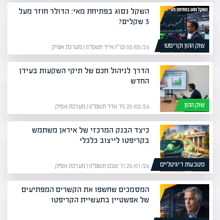
השקל נסוג בפתיחת מאי: הדולר חוזר מעל
3 שקלים?
שוק ההון וקריפטו
03/05/26 (ט״ז אייר תשפ״ו) | מערכת אפיק
הדרך לניהול חכם של תיקי השקעות בעידן
החדש
שוק ההון
25/02/26 (ח׳ אדר תשפ״ו) | מערכת אפיק
כיצד הבנק המרכזי של איראן משתמש
בקריפטו לייצוב כלכלי
מטבעות דיגיטליים
25/01/26 (ז׳ שבט תשפ״ו) | מערכת אפיק
המסמכים שחשפו את הקשרים המפתיעים
של אפשטיין בתעשיית הקריפטו