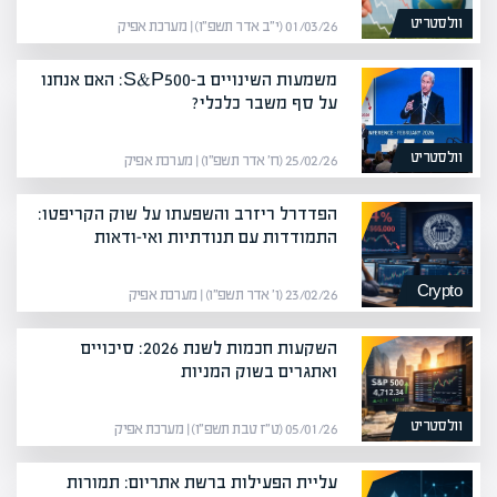
וולסטריט
01/03/26 (י״ב אדר תשפ״ו) | מערכת אפיק
משמעות השינויים ב-S&P500: האם אנחנו
על סף משבר כלכלי?
וולסטריט
25/02/26 (ח׳ אדר תשפ״ו) | מערכת אפיק
הפדדרל ריזרב והשפעתו על שוק הקריפטו:
התמודדות עם תנודתיות ואי-ודאות
Crypto
23/02/26 (ו׳ אדר תשפ״ו) | מערכת אפיק
השקעות חכמות לשנת 2026: סיכויים
ואתגרים בשוק המניות
וולסטריט
05/01/26 (ט״ז טבת תשפ״ו) | מערכת אפיק
עליית הפעילות ברשת אתריום: תמורות