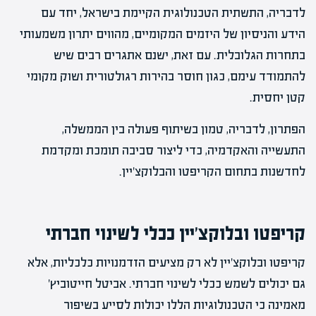
לדבריה, התשתית הטכנולוגית הקיימת בישראל, יחד עם
הידע והניסיון של היזמים המקומיים, מהווים יתרון משמעותי
בתחרות הגלובלית. עם זאת, ישנם אתגרים רבים שיש
להתמודד עימם, כגון חוסר בהירות רגולטורית ושוק מקומי
קטן יחסית.
הפתרון, לדבריה, טמון בשיתוף פעולה בין הממשלה,
התעשייה והאקדמיה, כדי ליצור סביבה תומכת ומקדמת
לחדשנות בתחום הקריפטו והבלוקצ'יין.
קריפטו ובלוקצ'יין ככלי לשינוי חברתי
קריפטו ובלוקצ'יין לא רק מציעים הזדמנויות כלכליות, אלא
גם יכולים לשמש ככלי לשינוי חברתי. אביטל חייטוביץ'
מאמינה כי הטכנולוגיות הללו יכולות לסייע בשיפור