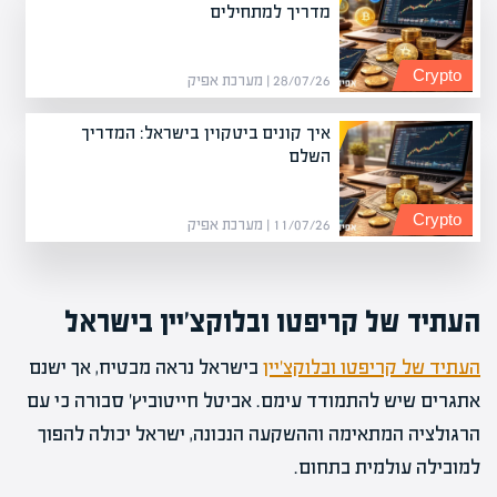
מדריך למתחילים
Crypto
28/07/26 | מערכת אפיק
איך קונים ביטקוין בישראל: המדריך
השלם
Crypto
11/07/26 | מערכת אפיק
העתיד של קריפטו ובלוקצ'יין בישראל
העתיד של קריפטו ובלוקצ'יין
בישראל נראה מבטיח, אך ישנם
אתגרים שיש להתמודד עימם. אביטל חייטוביץ' סבורה כי עם
הרגולציה המתאימה וההשקעה הנכונה, ישראל יכולה להפוך
למובילה עולמית בתחום.