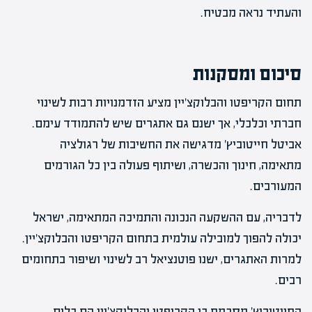
והעתיד נראה מבטיח.
סיכום ומסקנות
תחום הקריפטו והבלוקצ'יין מציע הזדמנויות רבות לשינוי
חברתי וכלכלי, אך ישנם גם אתגרים שיש להתמודד עימם.
אביטל חייטוביץ' מדגישה את החשיבות של רגולציה
מתאימה, חינוך והכשרה, ושיתוף פעולה בין כל הגורמים
המעורבים.
לדבריה, עם ההשקעה הנכונה והתמיכה המתאימה, ישראל
יכולה להפוך למובילה עולמית בתחום הקריפטו והבלוקצ'יין.
למרות האתגרים, ישנו פוטנציאל רב לשינוי ושיפור בתחומים
רבים.
החייטוביץ' מסכמת כי הקריפטו והבלוקצ'יין הם כלים