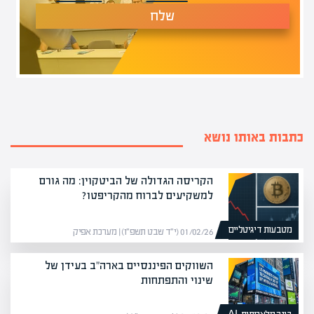
שלח
כתבות באותו נושא
הקריסה הגדולה של הביטקוין: מה גורם
למשקיעים לברוח מהקריפטו?
מטבעות דיגיטליים
01/02/26 (י״ד שבט תשפ״ו) | מערכת אפיק
השווקים הפיננסיים בארה"ב בעידן של
שינוי והתפתחות