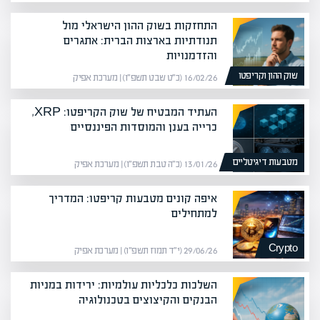
התחזקות בשוק ההון הישראלי מול
תנודתיות בארצות הברית: אתגרים
והזדמנויות
שוק ההון וקריפטו
16/02/26 (כ״ט שבט תשפ״ו) | מערכת אפיק
העתיד המבטיח של שוק הקריפטו: XRP,
כרייה בענן והמוסדות הפיננסיים
מטבעות דיגיטליים
13/01/26 (כ״ה טבת תשפ״ו) | מערכת אפיק
איפה קונים מטבעות קריפטו: המדריך
למתחילים
Crypto
29/06/26 (י״ד תמוז תשפ״ו) | מערכת אפיק
השלכות כלכליות עולמיות: ירידות במניות
הבנקים והקיצוצים בטכנולוגיה