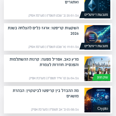
ואתגרים
מטבעות דיגיטליים
20/01/26 (ב׳ שבט תשפ״ו) | מערכת אפיק
השקעות קריפטו: ארגז כלים להצלחה בשנת
2026
מטבעות דיגיטליים
19/01/26 (א׳ שבט תשפ״ו) | מערכת אפיק
מרץ כאב, אפריל מפצה: קרנות ההשתלמות
והפנסיה חוזרות לצמרת
שוק ההון
26/04/26 (ט׳ אייר תשפ״ו) | מערכת אפיק
מה ההבדל בין קריפטו לביטקוין: הבהרת
מושגים
Crypto
03/08/26 (כ׳ אב תשפ״ו) | מערכת אפיק