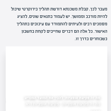
מעבר לכך, קבלת משכנתא דורשת תהליך בירוקרטי שיכול
להיות מורכב וממושך. יש לעמוד בתנאים שונים, להציג
מסמכים רבים ולעיתים להתמודד עם עיכובים בתהליך
האישור. כל אלה הם דברים שחייבים לקחת בחשבון
כשבוחרים בדרך זו.
מה זה פקיעת אופציות: להבין את המועד המכריע
ים
מה זה אופציות בשוק הה
מה זה פקיעת אופציות - פקיעת אופציות היא
גשת, המהווה
בהשקעות