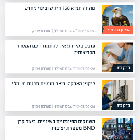
מה זה תמ"א 38? חיזוק ובינוי מחדש
המילון הפיננסי
08/02/26 (כ״א שבט תשפ״ו) | מערכת אפיק
עובש בקירות: איך להתמודד עם המטרד
הבריאותי?
בדק בית
03/02/26 (ט״ז שבט תשפ״ו) | מערכת אפיק
ליקויי הארקה: כיצד מונעים סכנות חשמל?
בדק בית
03/02/26 (ט״ז שבט תשפ״ו) | מערכת אפיק
השווקים הפיננסיים בשינויים: כיצד קרן
BND מספקת יציבות