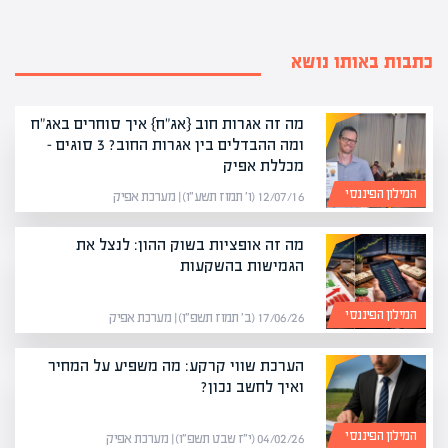
כתבות באותו נושא
מה זה אגרות חוב {אג"ח} איך סוחרים באג"ח
ומה ההבדלים בין אגרות החוב? 3 סוגים –
מכללת אפיק
המילון הפיננסי
12/07/16 (ו׳ תמוז תשע״ו) | מערכת אפיק
מה זה אופציות בשוק ההון: לנצל את
הגמישות בהשקעות
המילון הפיננסי
17/06/26 (ב׳ תמוז תשפ״ו) | מערכת אפיק
הערכת שווי קרקע: מה משפיע על המחיר
ואיך לחשב נכון?
המילון הפיננסי
04/02/26 (י״ז שבט תשפ״ו) | מערכת אפיק