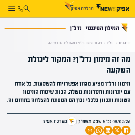
קראת 0% מתוך הכתבה
המילון הפיננסי
נדל"ן
דף הבית
‹
נדל"ן
‹
מה זה מימון נדל"ן? המקור ליכולת השקעה
מה זה מימון נדל"ן? המקור ליכולת
השקעה
מימון נדל"ן מציע מגוון אפשרויות להשקעות, כל אחת
עם יתרונות וחסרונות משלה. הבנת שיטות המימון
השונות ותכנון כלכלי נכון הם המפתח להצלחה בתחום זה.
מערכת אפיק
08/02/26 (כ״א שבט תשפ״ו)
|