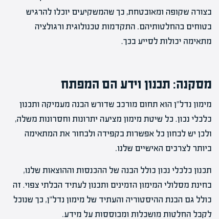
בצורה שקופה ומאובטחת, כך שהמשקיעים יוכלו להרגיש
בטוחים בהחלטותיהם. התקדמות טכנולוגית ורגולציה
מתאימה יכולות לסייע בכך.
מסקנה: תכנון וידע הם המפתח
מימון נדל"ן הוא תחום מורכב שדורש הבנה מעמיקה ותכנון
כלכלי נכון. כל שיטת מימון מציעה יתרונות וחסרונות משלה,
ולכן יש לבחון כל אפשרות בקפידה ולבחור את המתאימה
ביותר לצרכים האישיים שלנו.
תכנון כלכלי נכון כולל הבנה של ההכנסות וההוצאות שלנו,
בחינת מסלולי המימון הזמינים ותכנון לעתיד הבלתי צפוי. זה
כולל גם הבנת ההיסטוריה והעתיד של מימון נדל"ן, כך שנוכל
לקבל החלטות מושכלות ומבוססות על מידע.