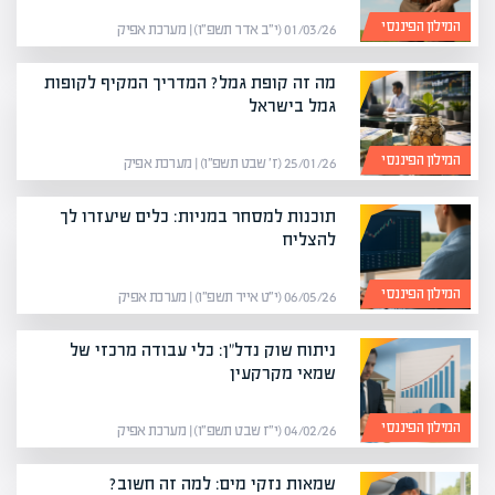
המילון הפיננסי
01/03/26 (י״ב אדר תשפ״ו) | מערכת אפיק
מה זה קופת גמל? המדריך המקיף לקופות
גמל בישראל
המילון הפיננסי
25/01/26 (ז׳ שבט תשפ״ו) | מערכת אפיק
תוכנות למסחר במניות: כלים שיעזרו לך
להצליח
המילון הפיננסי
06/05/26 (י״ט אייר תשפ״ו) | מערכת אפיק
ניתוח שוק נדל"ן: כלי עבודה מרכזי של
שמאי מקרקעין
המילון הפיננסי
04/02/26 (י״ז שבט תשפ״ו) | מערכת אפיק
שמאות נזקי מים: למה זה חשוב?