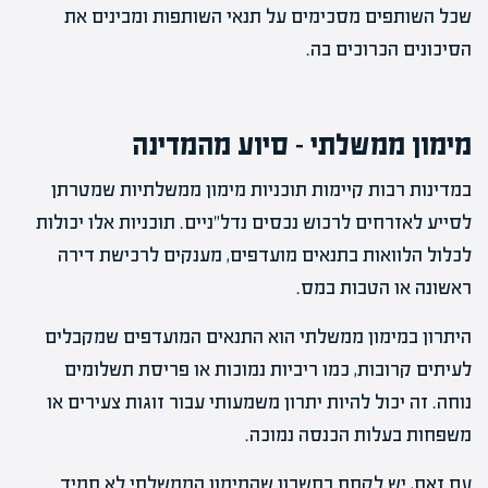
שכל השותפים מסכימים על תנאי השותפות ומבינים את
הסיכונים הכרוכים בה.
מימון ממשלתי – סיוע מהמדינה
במדינות רבות קיימות תוכניות מימון ממשלתיות שמטרתן
לסייע לאזרחים לרכוש נכסים נדל"ניים. תוכניות אלו יכולות
לכלול הלוואות בתנאים מועדפים, מענקים לרכישת דירה
ראשונה או הטבות במס.
היתרון במימון ממשלתי הוא התנאים המועדפים שמקבלים
לעיתים קרובות, כמו ריביות נמוכות או פריסת תשלומים
נוחה. זה יכול להיות יתרון משמעותי עבור זוגות צעירים או
משפחות בעלות הכנסה נמוכה.
עם זאת, יש לקחת בחשבון שהמימון הממשלתי לא תמיד