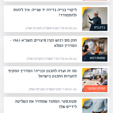
ליקויי בנייה בדירה יד שנייה: איך לזהות
ולהתמודד?
בדק בית
03/02/26 (ט״ז שבט תשפ״ו) | מערכת אפיק
חוק מס רכוש וקרן פיצויים, תשכ"א-1961 –
המדריך המלא
שמאות רכוש
04/03/26 (ט״ו אדר תשפ״ו) | מערכת אפיק
מה זה ועדה לתכנון ובנייה? המדריך המקיף
לוועדות התכנון בישראל
המילון הפיננסי
28/01/26 (י׳ שבט תשפ״ו) | מערכת אפיק
סטוכסטי: המתנד שמחזיר את השליטה
לידיים שלך