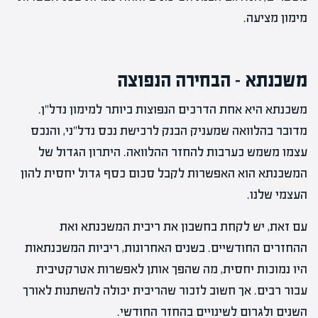
מימון מציעה.
משכנתא – הבחירה הנפוצה
משכנתא היא אחת הדרכים הנפוצות ביותר למימון נדל"ן.
מדובר בהלוואה שמעניק הבנק לרכישת נכס נדל"ני, והנכס
עצמו משמש כערבות להחזר ההלוואה. היתרון הגדול של
המשכנתא הוא האפשרות לקבל סכום כסף גדול יחסית להון
העצמי שלנו.
עם זאת, יש לקחת בחשבון את ריבית המשכנתא ואת
ההחזרים החודשיים. בשנים האחרונות, ריביות המשכנתאות
היו נמוכות יחסית, מה שהפך אותן לאפשרות אטרקטיבית
עבור רבים. אך חשוב לזכור שהריבית יכולה להשתנות לאורך
השנים ולגרום לשינויים בהחזר החודשי.