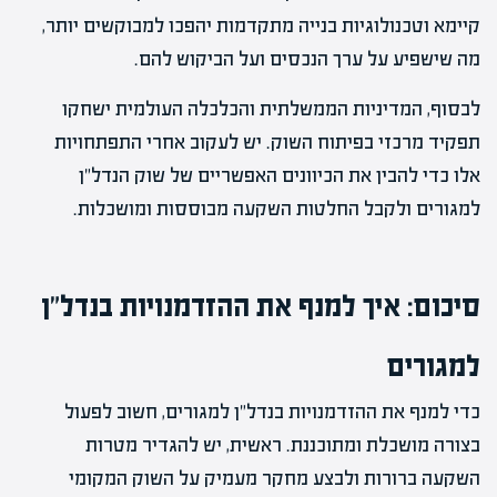
קיימא וטכנולוגיות בנייה מתקדמות יהפכו למבוקשים יותר,
מה שישפיע על ערך הנכסים ועל הביקוש להם.
לבסוף, המדיניות הממשלתית והכלכלה העולמית ישחקו
תפקיד מרכזי בפיתוח השוק. יש לעקוב אחרי התפתחויות
אלו כדי להבין את הכיוונים האפשריים של שוק הנדל"ן
למגורים ולקבל החלטות השקעה מבוססות ומושכלות.
סיכום: איך למנף את ההזדמנויות בנדל"ן
למגורים
כדי למנף את ההזדמנויות בנדל"ן למגורים, חשוב לפעול
בצורה מושכלת ומתוכננת. ראשית, יש להגדיר מטרות
השקעה ברורות ולבצע מחקר מעמיק על השוק המקומי