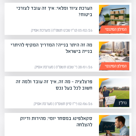
הערכת ציוד ומלאי: איך זה עובד לצורכי
ביטוח?
המילון הפיננסי
03/02/26 (ט״ז שבט תשפ״ו) | מערכת אפיק
מה זה היתר בנייה? המדריך המקיף להיתרי
בנייה בישראל
המילון הפיננסי
28/01/26 (י׳ שבט תשפ״ו) | מערכת אפיק
פרצלציה — מה זה, איך זה עובד ולמה זה
חשוב לכל בעל נכס
נדל"ן
02/06/26 (י״ז סיון תשפ״ו) | מערכת אפיק
סקאלפינג במסחר יומי: מהירות ודיוק
להצלחה