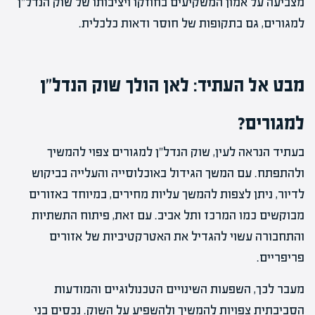
מצביעה על אמון המשקיעים בחוזקו ויציבותו של שוק הנדל"ן
למגורים, גם בתקופות של חוסר ודאות כלכלית.
מבט אל העתיד: לאן הולך שוק הנדל"ן
למגורים?
בעתיד הנראה לעין, שוק הנדל"ן למגורים צפוי להמשיך
ולהתפתח. עם המשך הגידול באוכלוסייה והעלייה בביקוש
לדיור, ניתן לצפות להמשך עליות מחירים, במיוחד באזורים
מבוקשים כמו המרכז ותל אביב. עם זאת, פיתוח התשתיות
והתחבורה עשוי להגדיל את האטרקטיביות של אזורים
פריפריים.
מעבר לכך, השפעות השינויים הטכנולוגיים והמודעות
הסביבתית צפויות להמשיך ולהשפיע על השוק. נכסים בני