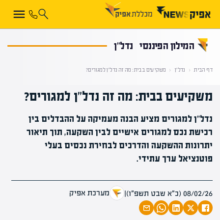
קראת 0% מתוך הכתבה
המילון הפיננסי
נדל"ן
דף הבית
‹
נדל"ן
‹
משקיעים בבית: מה זה נדל"ן למגורים?
משקיעים בבית: מה זה נדל"ן למגורים?
נדל"ן למגורים מציע הבנה מעמיקה על ההבדלים בין
רכישת נכס למגורים אישיים לבין השקעה, תוך תיאור
יתרונות ההשקעה והדרכים לבחירת נכסים בעלי
פוטנציאל ערך עתידי.
מערכת אפיק
08/02/26 (כ״א שבט תשפ״ו)
|