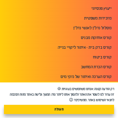
ייעוץ פנסיוני
מזכירות משפטית
מסלול נדל"ן לאנשי נדל"ן
קורס אחזקת מבנים
קורס בדק בית - איתור ליקויי בנייה
קורס ביטוח
קורס הכרת המחשב
קורס הערכה ואיתור של נזקי מים
קורס הערכת אומנות ועיצוב
רק הודעה קטנה: אנחנו משתמשים בעוגיות 🍪
זה עוזר לנו לשפר את האתר ולהפוך אותו ליותר נוח. המשך גלישה באתר מהוה הסכמה
קורס השקעות נדלן ארצות ארה"ב
לתנאי השימוש באתר. ממשיכים? 😉
קורס יזמות נדלן
מעולה
קורס יזמות עסקית והקמת עסק