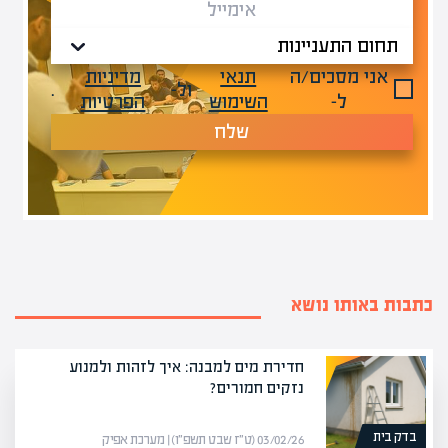
אני מסכים/ה
תנאי
מדיניות
ול-
.
ל-
השימוש
הפרטיות
שלח
כתבות באותו נושא
חדירת מים למבנה: איך לזהות ולמנוע
נזקים חמורים?
בדק בית
03/02/26 (ט״ז שבט תשפ״ו) | מערכת אפיק