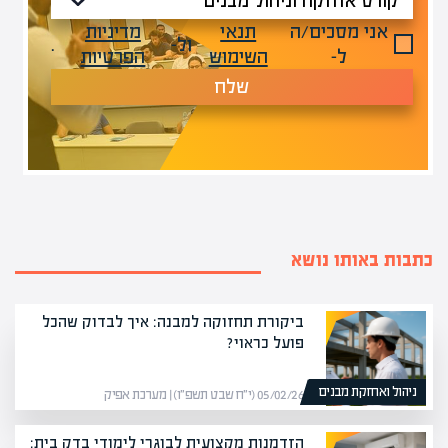
אני מסכים/ה
תנאי
מדיניות
ול-
.
ל-
השימוש
הפרטיות
שלח
כתבות באותו נושא
ביקורת תחזוקה למבנה: איך לבדוק שהכל
פועל כראוי?
ניהול ואחזקת מבנים
05/02/26 (י״ח שבט תשפ״ו) | מערכת אפיק
הזדמנות מקצועית לבוגרי לימודי בדק בית: