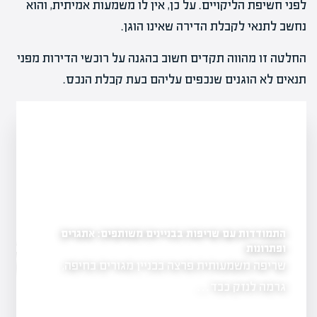
לפני חשיפת הליקויים. על כן, אין לו משמעות אמיתית, והוא
נחשב לתנאי לקבלת הדירה שאינו הוגן.
החלטה זו מהווה תקדים חשוב בהגנה על רוכשי הדירות מפני
תנאים לא הוגנים שנכפים עליהם בעת קבלת הנכס.
התמודדות עם שריפות בבניינים משותפים: אתגרים
ל"ן: ניתוח מקרה
ופתרונות
נזק לרכוש נמנע בזכות ת
שריפה משמעותית פרצה בבניין מגורים בחיפה,
אירוע חריג בנהר
נדל"ן -
זהירות…
גרמה לנזק כבד…