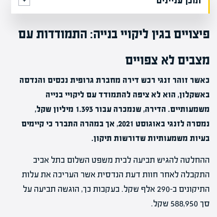
תוכן עניינים
פיצויים בגין ליקויי בנייה: התמודדות עם
מצבים לא צפויים
כאשר זוהר זנגי רכש דירה מחברת גרופית נכסים והנדסה
באשקלון, הוא לא ציפה להתמודד עם ליקויי בנייה
משמעותיים. הדירה, שנמכרה עבור 1.393 מיליון שקל,
נמסרה לזנגי באוגוסט 2021, אך במהרה התברר כי קיימים
בעיות משמעותיות שדורשות תיקון.
ההחלטה להגיש תביעה לבית משפט השלום בתל אביב
התקבלה לאחר חוות דעת הנדסית אשר העריכה את עלות
התיקונים ב-290 אלף שקל. בעקבות כך, הוגשה תביעה על
סך 588,950 שקל.