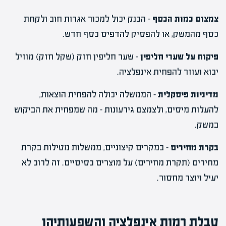
צמצום כמות הכסף
– הבנק יכול למכור אגרות חוב ולקחת
כסף מהמשק, או להפסיק להדפיס כסף חדש.
פיקוח על שערי חליפין
– שער חליפין חזק (שקל חזק) מוזיל
יבוא ועוזר להפחית אינפלציה.
מדיניות פיסקלית
– הממשלה יכולה להפחית הוצאות,
להעלות מיסים, ולצמצם גירעונות – מה שמפחית את הביקוש
במשק.
בקרת מחירים
– במקרים קיצוניים, ממשלות מטילות בקרת
מחירים (תקרת מחירים) על מוצרים בסיסיים. זה לרוב לא
יעיל ויוצר מחסור.
טבלת רמות אינפלציה והשפעותיהן