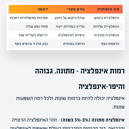
סוג אינפלציה
גורם עיקרי
דוגמה
הש
אינפלציית ביקוש
עודף ביקוש על היצע
תמיכות ממשלתיות רחבות
מח
אינפלציית עלויות
עלייה בעלויות ייצור
מחיר נפט עולה
יצ
אינפלציה מובנית
ציפיות לאינפלציה
דרישות לעליית שכר
ספ
הדפסת כסף
הרחבה כמותית
בנק מרכזי מדפיס כסף
כמ
רמות אינפלציה – מתונה, גבוהה
והיפר-אינפלציה
אינפלציה יכולה להיות ברמות שונות, ולכל רמה השפעות
שונות:
אינפלציה מתונה (2%-3% בשנה)
– זוהי האינפלציה הרצויה
והבריאה. רוב הבנקים המרכזיים בעולם שואפים לאינפלציה