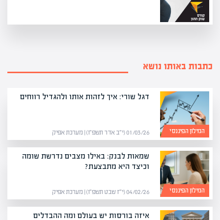
כתבות באותו נושא
דגל שורי: איך לזהות אותו ולהגדיל רווחים
המילון הפיננסי
01/03/26 (י״ב אדר תשפ״ו) | מערכת אפיק
שמאות לבנק: באילו מצבים נדרשת שומה
וכיצד היא מתבצעת?
המילון הפיננסי
04/02/26 (י״ז שבט תשפ״ו) | מערכת אפיק
איזה בורסות יש בעולם ומה ההבדלים