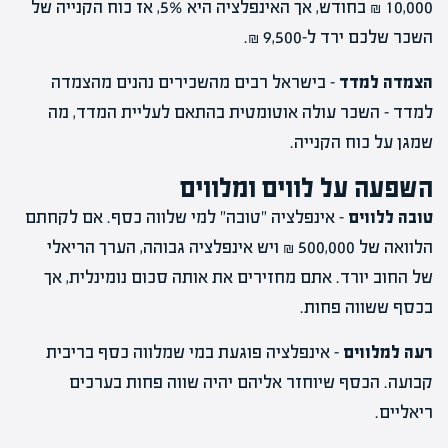
10,000 ₪ בחודש, אך האינפלציה היא 5%, אז כוח הקנייה של
השכר שלכם ירד ל-9,500 ₪.
הצמדה למדד
– בישראל רבים מהשכירים נהנים מהצמדה
למדד – השכר עולה אוטומטית בהתאם לעליית המדד, מה
שמגן על כוח הקנייה.
השפעה על לווים ומלווים
טובה ללווים
– אינפלציה "טובה" למי שלווה כסף. אם לקחתם
הלוואה של 500,000 ₪ ויש אינפלציה גבוהה, הערך הריאלי
של החוב יורד. אתם מחזירים את אותה סכום נומינלית, אך
בכסף ששווה פחות.
רעה למלווים
– אינפלציה פוגעת במי שמלווה כסף בריבית
קבועה. הכסף שיוחזר אליהם יהיה שווה פחות בערכים
ריאליים.