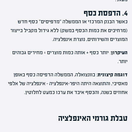
4. הדפסת כסף
כאשר הבנק המרכזי או הממשלה "מדפיסים" כסף חדש
(מרחיבים את כמות הכסף במשק) ללא גידול מקביל בייצור
המוצרים והשירותים, נוצרת אינפלציה.
העיקרון
: יותר כסף + אותה כמות מוצרים = מחירים גבוהים
יותר.
דוגמה קיצונית
: בוונצואלה, הממשלה הדפיסה כסף באופן
מאסיבי, והתוצאה היתה היפר-אינפלציה – אינפלציה של אלפי
אחוזים בשנה, והכסף איבד את ערכו כמעט לחלוטין.
טבלת גורמי האינפלציה