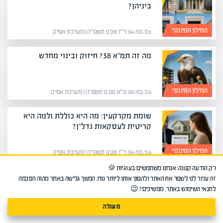
ביניהן?
המילון הפיננסי
04/02/26 (י״ז שבט תשפ״ו) | מערכת אפיק
מה זה תמ"א 38? חיזוק ובינוי מחדש
המילון הפיננסי
08/02/26 (כ״א שבט תשפ״ו) | מערכת אפיק
שומת מקרקעין: מה היא כוללת ולמה היא
קריטית לעסקאות נדל"ן?
המילון הפיננסי
04/02/26 (י״ז שבט תשפ״ו) | מערכת אפיק
רק הודעה קטנה: אנחנו משתמשים בעוגיות 🍪
היפוך תפקידים: מה זה Role Reversal
זה עוזר לנו לשפר את האתר ולהפוך אותו ליותר נוח. המשך גלישה באתר מהוה הסכמה
וכיצד להשתמש בו
לתנאי השימוש באתר. ממשיכים? 😉
מעולה
המילון הפיננסי
01/03/26 (י״ב אדר תשפ״ו) | מערכת אפיק