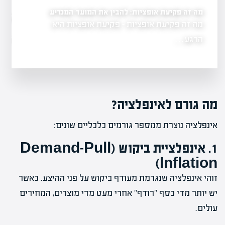
מה זה פקיעת אופציות: להבין את המועד המכריע
ים
מה זה אופציות בשוק הה
מה זה פקיעת אופציות - פקיעת אופציות היא
גשת, המהווה
בהשקעות
הרגע…
מה זה אופציות ב
מה גורם לאינפלציה?
אינפלציה נוצרת ממספר גורמים כלכליים שונים:
1. אינפלציית ביקוש (Demand-Pull
Inflation)
זוהי אינפלציה שנגרמת מעודף ביקוש על פני ההיצע. כאשר
יש יותר מדי כסף "רודף" אחרי מעט מדי מוצרים, המחירים
עולים.