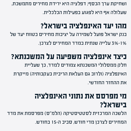
ושחיקת ערך הכסף; דפלציה היא ירידת מחירים מתמשכת,
שעלולה אף היא לפגוע בפעילות הכלכלית.
מהו יעד האינפלציה בישראל?
בנק ישראל פועל לשמירה על יציבות מחירים בטווח יעד של
1%–3% עלייה שנתית במדד המחירים לצרכן.
כיצד אינפלציה משפיעה על המשכנתא?
חלק ממסלולי המשכנתא צמודים למדד, כך שעליית
האינפלציה (ולרוב גם העלאת הריבית בעקבותיה) מייקרת
את ההחזר החודשי.
מי מפרסם את נתוני האינפלציה
בישראל?
הלשכה המרכזית לסטטיסטיקה (הלמ"ס) מפרסמת את מדד
המחירים לצרכן מדי חודש, סביב ה-15 בחודש.