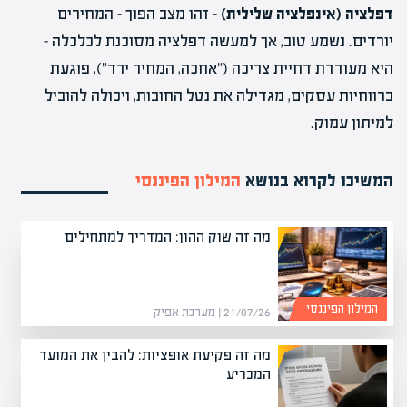
דפלציה (אינפלציה שלילית)
– זהו מצב הפוך – המחירים
יורדים. נשמע טוב, אך למעשה דפלציה מסוכנת לכלכלה –
היא מעודדת דחיית צריכה ("אחכה, המחיר ירד"), פוגעת
ברווחיות עסקים, מגדילה את נטל החובות, ויכולה להוביל
למיתון עמוק.
המשיכו לקרוא בנושא
המילון הפיננסי
מה זה שוק ההון: המדריך למתחילים
המילון הפיננסי
21/07/26 | מערכת אפיק
מה זה פקיעת אופציות: להבין את המועד
המכריע