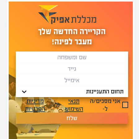
הקריירה החדשה שלך
מעבר לפינה!
אני מסכים/ה
תנאי
מדיניות
ול-
.
ל-
השימוש
הפרטיות
שלח