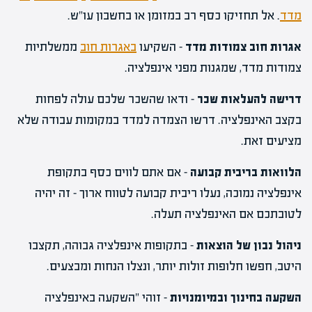
מדד
. אל תחזיקו כסף רב במזומן או בחשבון עו"ש.
אגרות חוב צמודות מדד
– השקיעו
באגרות חוב
ממשלתיות
צמודות מדד, שמגנות מפני אינפלציה.
דרישה להעלאות שכר
– ודאו שהשכר שלכם עולה לפחות
בקצב האינפלציה. דרשו הצמדה למדד במקומות עבודה שלא
מציעים זאת.
הלוואות בריבית קבועה
– אם אתם לווים כסף בתקופת
אינפלציה נמוכה, נעלו ריבית קבועה לטווח ארוך – זה יהיה
לטובתכם אם האינפלציה תעלה.
ניהול נבון של הוצאות
– בתקופות אינפלציה גבוהה, תקצבו
היטב, חפשו חלופות זולות יותר, ונצלו הנחות ומבצעים.
השקעה בחינוך ובמיומנויות
– זוהי "השקעה באינפלציה