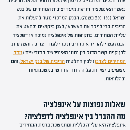
אחד הכלים המרכזיים לריסון אינפלציה הוא העלאת הריבית.
כאשר האינפלציה חורגת מיעד יציבות המחירים של בנק
ישראל (1%–3% בשנה), הבנק המרכזי נוטה להעלות את
הריבית כדי לייקר את האשראי, לצנן ביקושים ולהאט את
עליית המחירים. בתקופות של אינפלציה נמוכה או דפלציה
הבנק עשוי להוריד את הריבית כדי לעודד צריכה והשקעות.
לכן קיים קשר הדוק בין נתוני האינפלציה החודשיים (
מדד
המחירים לצרכן
) לבין החלטות
הריבית של בנק ישראל
, והם
משפיעים ישירות על ההחזר החודשי במשכנתאות
ובהלוואות.
שאלות נפוצות על אינפלציה
מה ההבדל בין אינפלציה לדפלציה?
אינפלציה היא עלייה כללית ומתמשכת ברמת המחירים