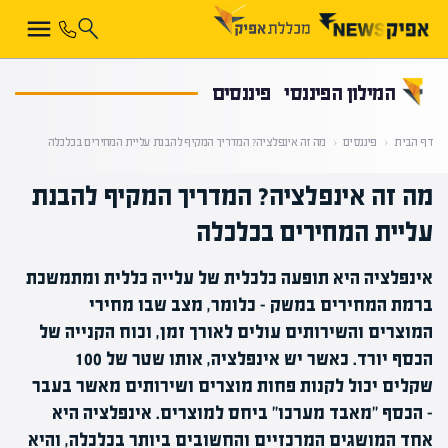
קראת 0% מתוך הכתבה
המילון הפיננסי
פיננסים
דף הבית
‹
פיננסים
‹
מה זה אינפלציה? המדריך המקיף להבנת עליית המחירים בכלכלה
מה זה אינפלציה? המדריך המקיף להבנת
עליית המחירים בכלכלה
אינפלציה היא תופעה כלכלית של עלייה כללית ומתמשכת
ברמת המחירים במשק - כלומר, מצב שבו מחירי
המוצרים והשירותים עולים לאורך זמן, וכוח הקנייה של
הכסף יורד. כאשר יש אינפלציה, אותו שטר של 100
שקלים יכול לקנות פחות מוצרים ושירותים מאשר בעבר
- הכסף "מאבד מערכו" ביחס למוצרים. אינפלציה היא
אחד המושגים המרכזיים והחשובים ביותר בכלכלה, והיא