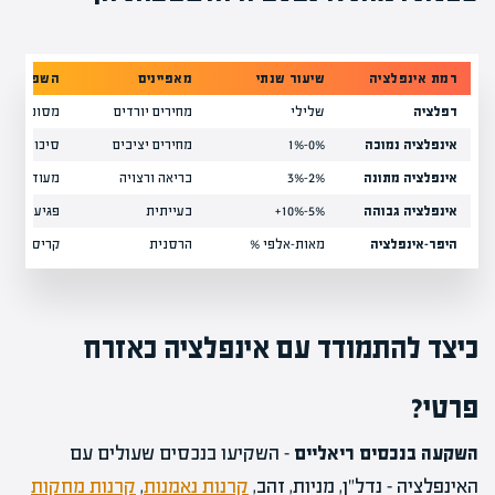
רמת אינפלציה
שיעור שנתי
מאפיינים
השפעה על
דפלציה
שלילי
מחירים יורדים
מסוכנת – עי
אינפלציה נמוכה
0%-1%
מחירים יציבים
סיכון לדפל
אינפלציה מתונה
2%-3%
בריאה ורצויה
מעודדת צמי
אינפלציה גבוהה
5%-10%+
בעייתית
פגיעה בכוח 
היפר-אינפלציה
מאות-אלפי %
הרסנית
קריסה כלכל
כיצד להתמודד עם אינפלציה כאזרח
פרטי?
השקעה בנכסים ריאליים
– השקיעו בנכסים שעולים עם
האינפלציה – נדל"ן, מניות, זהב,
קרנות נאמנות
,
קרנות מחקות