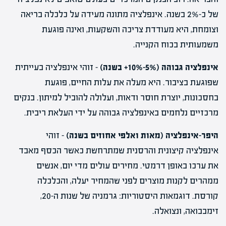
של כ-2% בשנה. אינפלציה מתונה מעידה על כלכלה בריאה
וצומחת, היא מעודדת צריכה והשקעות, ואינה פוגעת
משמעותית בכוח הקנייה.
אינפלציה גבוהה (5%-10%+ בשנה)
– זוהי אינפלציה בעייתית
שפוגעת בציבור. היא מעלה את עלות החיים, פוגעת
בחסכונות, יוצרת חוסר ודאות, ועלולה להוביל למיתון. בנקים
מרכזיים נלחמים באינפלציה גבוהה על ידי העלאת ריבית.
היפר-אינפלציה (מאות ואלפי אחוזים בשנה)
– זוהי
אינפלציה קיצונית והרסנית שמתרחשת כאשר הכסף מאבד
את ערכו באופן דרמטי. מחירים עולים מדי יום, אנשים
ממהרים לקנות מוצרים לפני שהמחיר יעלה, והכלכלה
קורסת. דוגמאות היסטוריות: גרמניה של שנות ה-20,
זימבבואה, ונצואלה.