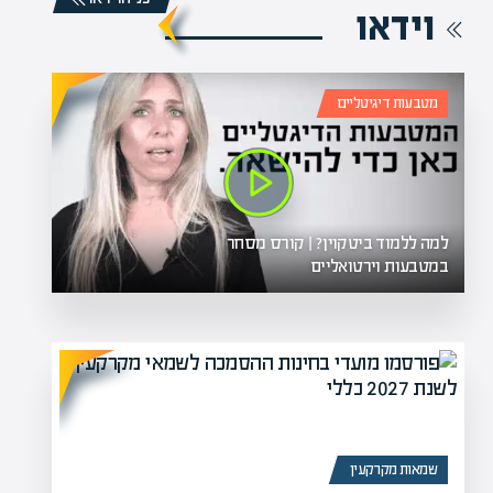
וידאו
מטבעות דיגיטליים
למה ללמוד ביטקוין? | קורס מסחר
במטבעות וירטואליים
שמאות מקרקעין