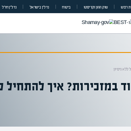
 רכוש
שוק ההון וקריפטו
ביטוח
נדל”ן בישראל
נדל״ן חו״ל
 ללא ניסיון
וד במזכירות? איך להתחיל ל