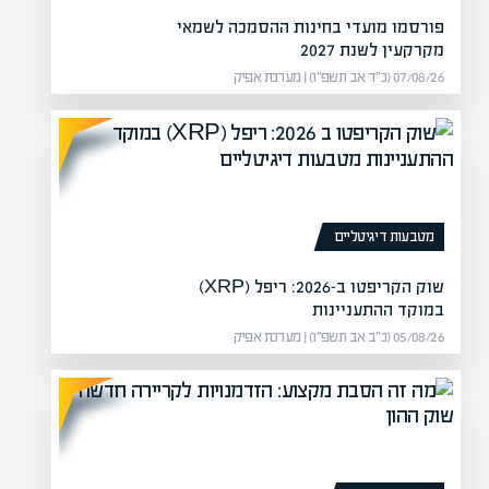
פורסמו מועדי בחינות ההסמכה לשמאי
מקרקעין לשנת 2027
07/08/26 (כ״ד אב תשפ״ו) | מערכת אפיק
למזכירות בשוק העבודה, התחומים
לבדוק את…
מטבעות דיגיטליים
שוק הקריפטו ב-2026: ריפל (XRP)
במוקד ההתעניינות
05/08/26 (כ״ב אב תשפ״ו) | מערכת אפיק