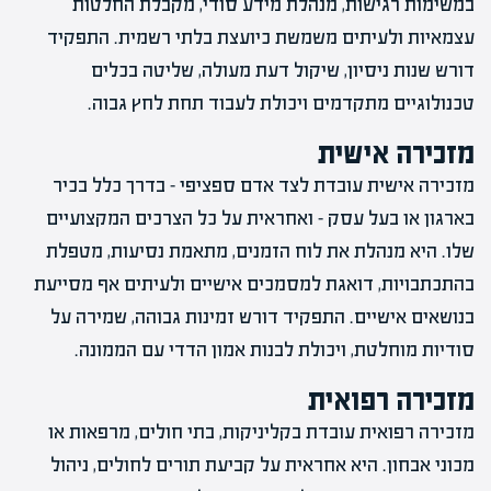
במשימות רגישות, מנהלת מידע סודי, מקבלת החלטות
עצמאיות ולעיתים משמשת כיועצת בלתי רשמית. התפקיד
דורש שנות ניסיון, שיקול דעת מעולה, שליטה בכלים
טכנולוגיים מתקדמים ויכולת לעבוד תחת לחץ גבוה.
מזכירה אישית
מזכירה אישית עובדת לצד אדם ספציפי – בדרך כלל בכיר
בארגון או בעל עסק – ואחראית על כל הצרכים המקצועיים
שלו. היא מנהלת את לוח הזמנים, מתאמת נסיעות, מטפלת
בהתכתבויות, דואגת למסמכים אישיים ולעיתים אף מסייעת
בנושאים אישיים. התפקיד דורש זמינות גבוהה, שמירה על
סודיות מוחלטת, ויכולת לבנות אמון הדדי עם הממונה.
מזכירה רפואית
מזכירה רפואית עובדת בקליניקות, בתי חולים, מרפאות או
מכוני אבחון. היא אחראית על קביעת תורים לחולים, ניהול