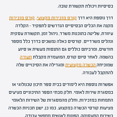
בסיסיות ויכולת תקשורת טובה.
דרך נוספת היא דרך
קורס מזכירות מקצועי
.
קורס מזכירות
מקנה את הכלים הבסיסיים הנדרשים לתפקיד – הקלדה
עיוורת, שליטה בתוכנות משרד, ניהול זמן, תקשורת עסקית
ונהלים משרדיים. קורסים כאלה נמשכים בדרך כלל מספר
חודשים, ומרביתם כוללים גם התנסות מעשית או סיוע
בהשמה. לאחר סיום קורס, המועמדת מקבלת
תעודה
שמוכיחה
הכשרה מקצועית
ומגדילה את הסיכויים שלה
להתקבל לעבודה.
אפשרות נוספת היא לימודים בבית ספר תיכון טכנולוגי או
במסגרת שירות לאומי. חלק מבתי הספר התיכוניים מציעים
התמחות במזכירות, וחלק מהמסגרות של השירות הלאומי
מציעות קורסי הכשרה במקצוע. כמו כן, ישנן תכניות הכשרה
בשירות התעסוקה, הפונות לאנשים מחפשי עבודה,