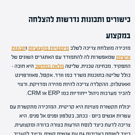
כישורים ותכונות נדרשות להצלחה
במקצוע
מזכירה מוצלחת צריכה לשלב
מיומנויות מקצועיות
ו
תכונות
אישיות
שמאפשרות לה להתמודד עם האתגרים השונים של
התפקיד. מבחינה טכנית, שליטה
מלאה במחשב
היא חובה –
כולל שליטה בתוכנות משרד כמו וורד, אקסל, פאוורפוינט
ואאוטלוק. ההקלדה צריכה להיות מהירה ומדויקת, ורצוי
להכיר מערכות ניהול ייחודיות כמו ERP או CRM.
יכולת תקשורת מצוינת היא קריטית. המזכירה מתקשרת עם
עשרות אנשים ביום – בכתב, בטלפון ופנים אל פנים. היא
צריכה לדעת כיצד לנסח הודעות בצורה ברורה ומקצועית,
כיצד לשוחח באדיבות גם עם אנשים קשים, וכיצד להעביר