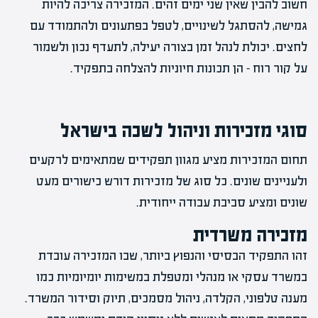
חשוב להבין שאין שני ימים זהים. המזכירה צריכה להיות
גמישה, להסתגל לשינויים, לטפל בפתעונים ולהתמודד עם
לחצים. יכולת לנהל זמן בצורה יעילה, לתעדף נכון ולשמור
על קור רוח – הן תכונות חיוניות להצלחה בתפקיד.
סוגי מזכירות
וניהול לשכה בישראל
תחום המזכירות מציע מגוון תפקידים שמתאימים לרקעים
ולעניינים שונים. כל סוג של מזכירות דורש כישורים מעט
שונים ומציע סביבת עבודה ייחודית.
מזכירה משרדית
זהו התפקיד הבסיסי והנפוץ ביותר, שבו המזכירה עובדת
במשרד עסקי או מנהלי ומטפלת במשימות יומיומיות כמו
מענה טלפוני, הקלדה, ניהול מסמכים, תיוק וסידור המשרד.