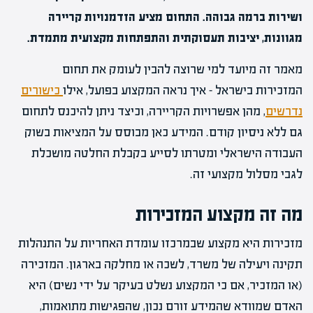
ושירות ברמה גבוהה. התחום מציע הזדמנויות קריירה
מגוונות, יציבות תעסוקתית והתפתחות מקצועית מתמדת.
מאמר זה מיועד למי שרוצה להבין לעומק את תחום
המזכירות בישראל – איך נראה המקצוע בפועל, אילו
כישורים
נדרשים
, מהן אפשרויות הקריירה, וכיצד ניתן להיכנס לתחום
גם ללא ניסיון קודם. המידע כאן מבוסס על המציאות בשוק
העבודה הישראלי ומטרתו לסייע בקבלת החלטה מושכלת
לגבי מסלול מקצועי זה.
מה זה מקצוע המזכירות
מזכירות היא מקצוע שבמרכזו עומדת האחריות על התנהלות
תקינה ויעילה של משרד, לשכה או מחלקה בארגון. המזכירה
(או המזכיר, אם כי המקצוע נשלט בעיקר על ידי נשים) היא
האדם שמוודא שהמידע זורם נכון, שהפגישות מתואמות,