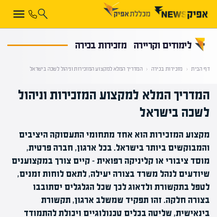
קראת 0% מתוך הכתבה
לימודים וקריירה
מזכירות בכירה
דף הבית
‹
מזכירות בכירה
‹
המדריך המלא למקצוע המזכירות וניהול לשכה בישראל
המדריך המלא למקצוע המזכירות וניהול
לשכה בישראל
מקצוע המזכירות הוא אחד מתחומי התעסוקה היציבים
והמבוקשים ביותר בישראל. בכל ארגון, חברה פרטית,
מוסד ציבורי או קליניקה רפואית – קיים צורך במקצוענים
שיודעים לנהל משרד בצורה יעילה, לתאם לוחות זמנים,
לטפל בתקשורת ולדאוג לכך שכל הגלגלים יסתובבו
בצורה חלקה. זהו תפקיד שמשלב ארגון, תקשורת
בינאישית, שליטה בכלים טכנולוגיים ויכולת להתמודד