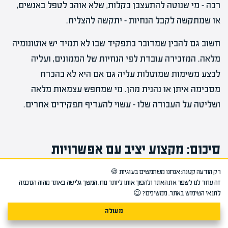
רבה – מי שנוטה להתעצבן בקלות, שלא אוהב לטפל באנשים,
או שמתקשה לקבל הנחיות – יתקשה להצליח.
חשוב גם להבין שמדובר בתפקיד שבו לא תמיד יש אוטונומיה
מלאה. המזכירה עובדת לפי הנחיות של הממונים, ועליה
לבצע משימות שמוטלות עליה גם אם היא לא בהכרח
מסכימה איתן או נהנית מהן. מי שמחפש עצמאות מלאה
ושליטה על העבודה שלו – עשוי להעדיף תפקידים אחרים.
סיכום: מקצוע יציב עם אפשרויות
רק הודעה קטנה: אנחנו משתמשים בעוגיות 🍪
מגוונות
זה עוזר לנו לשפר את האתר ולהפוך אותו ליותר נוח. המשך גלישה באתר מהוה הסכמה
לתנאי השימוש באתר. ממשיכים? 😉
מקצוע המזכירות
וניהול לשכה
הוא בחירה מקצועית ראויה
מעולה
למי שמחפש יציבות, נגישות ומגוון אפשרויות בשוק העבודה