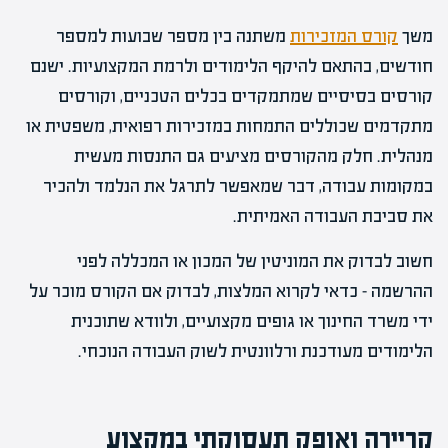
משך
קורס המזכירות
משתנה בין מספר שבועות למספר
חודשים, בהתאם להיקף הלימודים ולרמת המקצועיות. ישנם
קורסים בסיסיים שמתמקדים בכלים הטכניים, וקורסים
מתקדמים שכוללים התמחות במזכירות רפואית, משפטית או
מנהלית. חלק מהקורסים מציעים גם התנסות מעשית
במקומות עבודה, דבר שמאפשר לתרגל את הנלמד ולהכיר
את סביבת העבודה האמיתית.
חשוב לבדוק את המוניטין של המכון או המכללה לפני
ההרשמה – כדאי לקרוא המלצות, לבדוק אם הקורס מוכר על
ידי משרד החינוך או גופים מקצועיים, ולוודא שתוכנית
הלימודים מעודכנת ורלוונטית לשוק העבודה הנוכחי.
קריירה ואופק תעסוקתי במקצוע