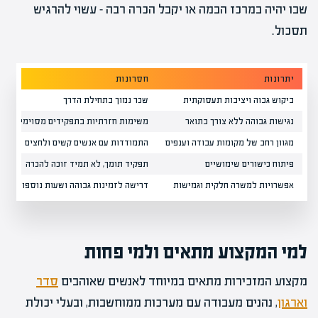
שבו יהיה במרכז הבמה או יקבל הכרה רבה – עשוי להרגיש
תסכול.
יתרונות
חסרונות
ביקוש גבוה ויציבות תעסוקתית
שכר נמוך בתחילת הדרך
נגישות גבוהה ללא צורך בתואר
משימות חזרתיות בתפקידים מסוימים
מגוון רחב של מקומות עבודה וענפים
התמודדות עם אנשים קשים ולחצים
פיתוח כישורים שימושיים
תפקיד תומך, לא תמיד זוכה להכרה
אפשרויות למשרה חלקית וגמישות
דרישה לזמינות גבוהה ושעות נוספות
למי המקצוע מתאים ולמי פחות
מקצוע המזכירות מתאים במיוחד לאנשים שאוהבים
סדר
וארגון
, נהנים מעבודה עם מערכות ממוחשבות, ובעלי יכולת