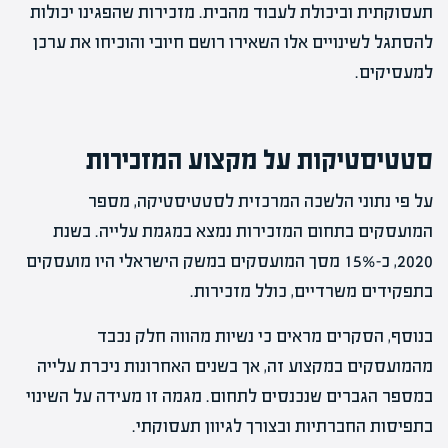
תעסוקתית וביכולת לעבוד מהבית. מזכירות שהפגינו יכולות
להסתגל לשינויים אלו השאירו רושם חיובי והוכיחו את ערכן
למעסיקים.
סטטיסטיקות על מקצוע המזכירות
על פי נתוני הלשכה המרכזית לסטטיסטיקה, מספר
המועסקים בתחום המזכירות נמצא במגמת עלייה. בשנת
2020, כ-15% מסך המועסקים במשק הישראלי היו מועסקים
בתפקידים משרדיים, כולל מזכירות.
בנוסף, הסקרים מראים כי נשיות מהווה חלק נכבד
מהמועסקים במקצוע זה, אך בשנים האחרונות ניכרת עלייה
במספר הגברים שנכנסים לתחום. מגמה זו מעידה על השינוי
בתפיסות החברתיות ובצורך לגיוון תעסוקתי.