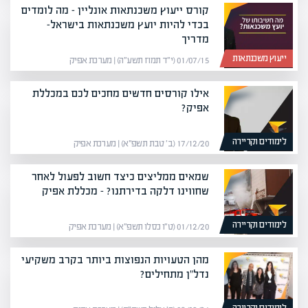
קורס ייעוץ משכנתאות אונליין – מה לומדים
בכדי להיות יועץ משכנתאות בישראל-
מדריך
ייעוץ משכנתאות
01/07/15 (י״ד תמוז תשע״ה) | מערכת אפיק
אילו קורסים חדשים מחכים לכם במכללת
אפיק?
לימודים וקריירה
17/12/20 (ב׳ טבת תשפ״א) | מערכת אפיק
שמאים ממליצים כיצד חשוב לפעול לאחר
שחווינו דלקה בדירתנו? – מכללת אפיק
לימודים וקריירה
01/12/20 (ט״ו כסלו תשפ״א) | מערכת אפיק
מהן הטעויות הנפוצות ביותר בקרב משקיעי
נדל"ן מתחילים?