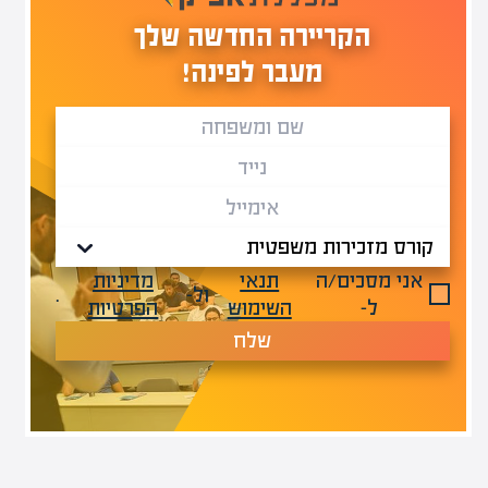
הקריירה החדשה שלך
מעבר לפינה!
אני מסכים/ה
תנאי
מדיניות
ול-
.
ל-
השימוש
הפרטיות
שלח