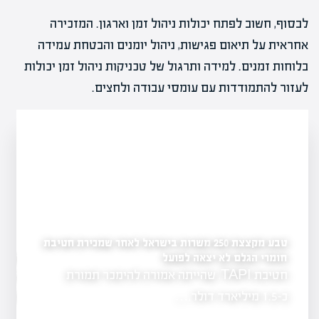
לבסוף, חשוב לפתח יכולות ניהול זמן וארגון. המזכירה
אחראית על תיאום פגישות, ניהול יומנים והבטחת עמידה
בלוחות זמנים. למידה ותרגול של טכניקות ניהול זמן יכולות
לעזור להתמודדות עם עומסי עבודה ולחצים.
טבע מקצצת 250 משרות בישראל לאחר שמכירת חטיבת
חומרי הגלם לא יצאה לפועל
מהפכה פיננסית בחינוך:
קריירה חדשה
חטיבת TAPI, שהייתה אמורה להימכר תמורת
החינוך הפיננסי 
גר כאחד,
הלימודים, ומצי
כ-1.5 מיליארד דולר,…