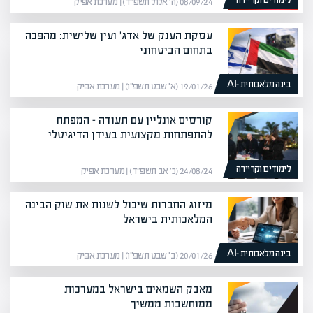
לימודים וקריירה
08/09/24 (ה׳ אלול תשפ״ד) | מערכת אפיק
עסקת הענק של אדג' ועין שלישית: מהפכה
בתחום הביטחוני
בינה מלאכותית -AI
19/01/26 (א׳ שבט תשפ״ו) | מערכת אפיק
קורסים אונליין עם תעודה – המפתח
להתפתחות מקצועית בעידן הדיגיטלי
לימודים וקריירה
24/08/24 (כ׳ אב תשפ״ד) | מערכת אפיק
מיזוג החברות שיכול לשנות את שוק הבינה
המלאכותית בישראל
בינה מלאכותית -AI
20/01/26 (ב׳ שבט תשפ״ו) | מערכת אפיק
מאבק השמאים בישראל במערכות
ממוחשבות ממשיך