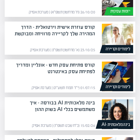
יזמות עסקית
26/10/20 (ח׳ מרחשון תשפ״א) | מערכת אפיק
קורס עוזרת אישית וירטואלית – הדרך
המהירה שלך לקריירה מרוויחה ומבוקשת
לימודים וקריירה
23/10/25 (א׳ מרחשון תשפ״ו) | מערכת אפיק
קורס פתיחת עסק חדש – אונליין ומדריך
לפתיחת עסק באינטרנט
לימודים וקריירה
01/07/15 (י״ד תמוז תשע״ה) | מערכת אפיק
בינה מלאכותית AI בבורסה – איך
משתמשים בכלי AI בשוק ההון
בינה מלאכותית -AI
15/02/26 (כ״ח שבט תשפ״ו) | מערכת אפיק