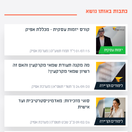
כתבות באותו נושא
קורס יזמות עסקית – מכללת אפיק
יזמות עסקית
01/07/15 (י״ד תמוז תשע״ה) | מערכת אפיק
מה מקנה תעודת שמאי מקרקעין והאם זה
רשיון שמאי מקרקעין?
לימודים וקריירה
24/09/20 (ו׳ תשרי תשפ״א) | מערכת אפיק
סוגי מזכירות: מאדמיניסטרטיבית ועד
אישית
לימודים וקריירה
09/02/26 (כ״ב שבט תשפ״ו) | מערכת אפיק