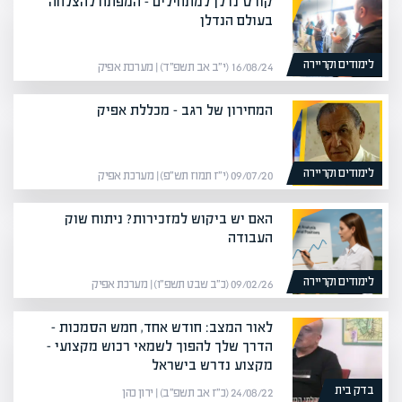
קורס נדלן למתחילים – המפתח להצלחה
בעולם הנדלן
לימודים וקריירה
16/08/24 (י״ב אב תשפ״ד) | מערכת אפיק
המחירון של רגב – מכללת אפיק
לימודים וקריירה
09/07/20 (י״ז תמוז תש״פ) | מערכת אפיק
האם יש ביקוש למזכירות? ניתוח שוק
העבודה
לימודים וקריירה
09/02/26 (כ״ב שבט תשפ״ו) | מערכת אפיק
לאור המצב: חודש אחד, חמש הסמכות –
הדרך שלך להפוך לשמאי רכוש מקצועי –
מקצוע נדרש בישראל
בדק בית
24/08/22 (כ״ז אב תשפ״ב) | ירון כהן