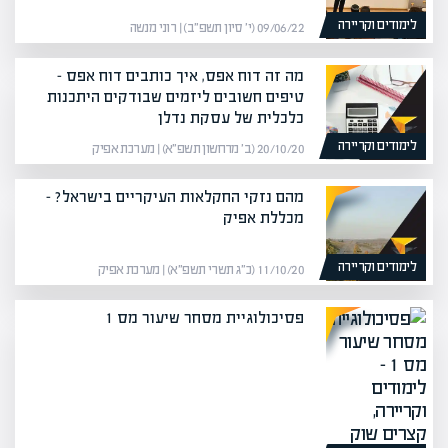
לימודים וקריירה
09/06/22 (י׳ סיון תשפ״ב) | רוני מנשה
מה זה דוח אפס, איך כותבים דוח אפס –
טיפים חשובים ליזמים שבודקים היתכנות
כלכלית של עסקת נדלן
לימודים וקריירה
20/10/20 (ב׳ מרחשון תשפ״א) | מערכת אפיק
מהם נזקי החקלאות העיקריים בישראל? –
מכללת אפיק
לימודים וקריירה
11/10/20 (כ״ג תשרי תשפ״א) | מערכת אפיק
פסיכולוגיית מסחר שיעור מס 1