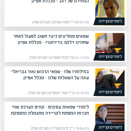
המחירון של רגב – מכללת אפיק
לימודים וקריירה
09/07/20 (י״ז תמוז תש״פ) | מערכת אפיק
שמאים ממליצים כיצד חשוב לפעול לאחר
שחווינו דלקה בדירתנו? – מכללת אפיק
לימודים וקריירה
01/12/20 (ט״ו כסלו תשפ״א) | מערכת אפיק
במילותיו שלו – שמאי הרכוש נאור גבריאלי
עונה על השאלות שלנו – מכלל אפיק
לימודים וקריירה
12/10/20 (כ״ד תשרי תשפ״א) | מערכת אפיק
לימודי שמאות עסקים – קורס הערכת שווי
חברות המפתח לקריירה מתגמלת ומספקת
לימודים וקריירה
18/06/24 (י״ב סיון תשפ״ד) | מערכת אפיק