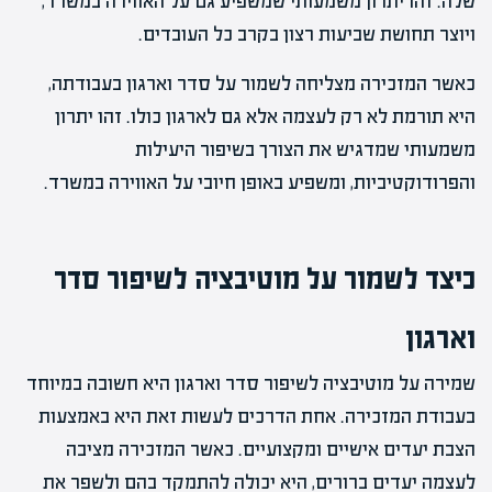
שלה. זהו יתרון משמעותי שמשפיע גם על האווירה במשרד,
ויוצר תחושת שביעות רצון בקרב כל העובדים.
כאשר המזכירה מצליחה לשמור על סדר וארגון בעבודתה,
היא תורמת לא רק לעצמה אלא גם לארגון כולו. זהו יתרון
משמעותי שמדגיש את הצורך בשיפור היעילות
והפרודוקטיביות, ומשפיע באופן חיובי על האווירה במשרד.
כיצד לשמור על מוטיבציה לשיפור סדר
וארגון
שמירה על מוטיבציה לשיפור סדר וארגון היא חשובה במיוחד
בעבודת המזכירה. אחת הדרכים לעשות זאת היא באמצעות
הצבת יעדים אישיים ומקצועיים. כאשר המזכירה מציבה
לעצמה יעדים ברורים, היא יכולה להתמקד בהם ולשפר את