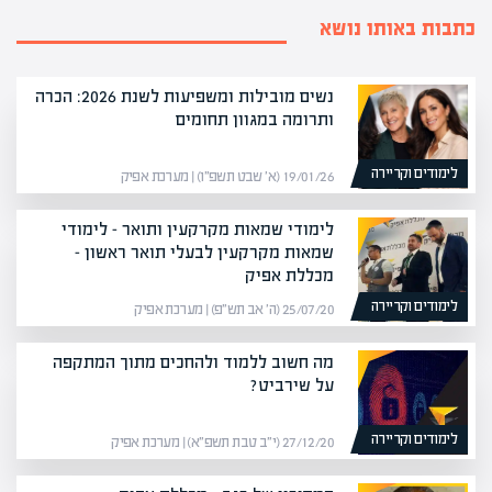
כתבות באותו נושא
נשים מובילות ומשפיעות לשנת 2026: הכרה
ותרומה במגוון תחומים
לימודים וקריירה
19/01/26 (א׳ שבט תשפ״ו) | מערכת אפיק
לימודי שמאות מקרקעין ותואר – לימודי
שמאות מקרקעין לבעלי תואר ראשון –
מכללת אפיק
לימודים וקריירה
25/07/20 (ה׳ אב תש״פ) | מערכת אפיק
מה חשוב ללמוד ולהחכים מתוך המתקפה
על שירביט?
לימודים וקריירה
27/12/20 (י״ב טבת תשפ״א) | מערכת אפיק