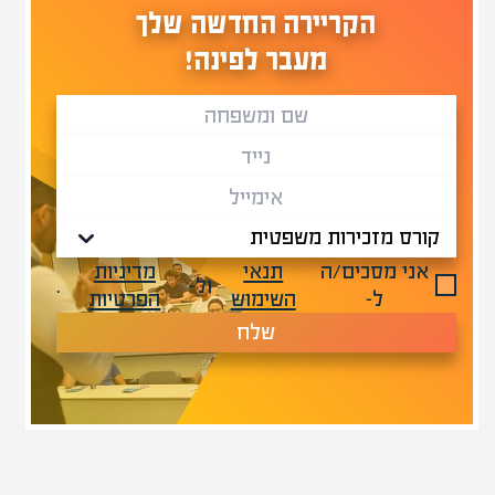
הקריירה החדשה שלך
מעבר לפינה!
אני מסכים/ה
תנאי
מדיניות
ול-
.
ל-
השימוש
הפרטיות
שלח