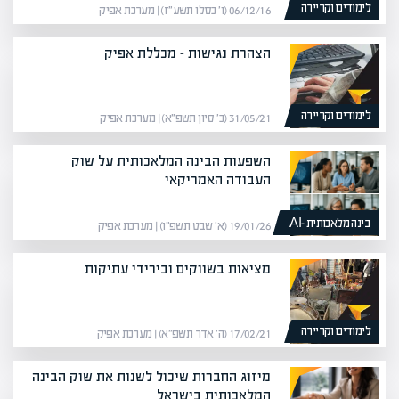
לימודים וקריירה
06/12/16 (ו׳ כסלו תשע״ז) | מערכת אפיק
הצהרת נגישות – מכללת אפיק
לימודים וקריירה
31/05/21 (כ׳ סיון תשפ״א) | מערכת אפיק
השפעות הבינה המלאכותית על שוק
העבודה האמריקאי
בינה מלאכותית -AI
19/01/26 (א׳ שבט תשפ״ו) | מערכת אפיק
מציאות בשווקים ובירידי עתיקות
לימודים וקריירה
17/02/21 (ה׳ אדר תשפ״א) | מערכת אפיק
מיזוג החברות שיכול לשנות את שוק הבינה
המלאכותית בישראל