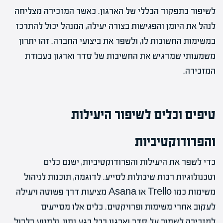
לשיפור בתפקוד הכללי של הארגון. כאשר המזכירה מצליחה
לנהל את היומן והפגישות בצורה יעילה, המנהל יכול להתרכז
במשימות החשובות לו, ולשפר את ביצועי החברה. זהו יתרון
משמעותי שמדגיש את החשיבות של סדר וארגון בעבודת
המזכירה.
טיפים וכלים לשיפור היעילות
והפרודוקטיביות
כדי לשפר את היעילות והפרודוקטיביות, ישנם כלים
וטכנולוגיות רבות שיכולות לסייע. לדוגמה, תוכנות לניהול
משימות כמו Trello או Asana מציעות דרך פשוטה ויעילה
לעקוב אחרי משימות ופרויקטים. כלים אלו מסייעים
למזכירה לשמור על סדר וארגון בכל רגע נתון, ולמנוע בלבול