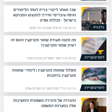
שכר מאתר ליקויי בנייה לאחר הלימודים
ואיפה עובדים? מדריך למקצוע המבוקש
בישראל – מכללת אפיק
בדק בית
05/09/23 (י״ט אלול תשפ״ג) | רוני מנשה
מה מקנה תעודת שמאי מקרקעין והאם זה
רשיון שמאי מקרקעין?
לימודים וקריירה
24/09/20 (ו׳ תשרי תשפ״א) | מערכת אפיק
מסלול שמאות מקרקעין | לימודי שמאות
מקרקעין ברחובות
לימודים וקריירה
01/07/15 (י״ד תמוז תשע״ה) | מערכת אפיק
ההגדרה של מזכירה משפטית והחשיבות
שלה במערכת המשפט