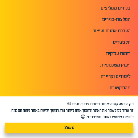
בכירים ממליצים
המלצות-בוגרים
הערכת אמנות ועיצוב
וולסטריט
יזמות עסקית
ייעוץ משכנתאות
לימודים וקריירה
מהתקשורת
מטבעות דיגיטליים
רק הודעה קטנה: אנחנו משתמשים בעוגיות 🍪
מימון ופיננסים
זה עוזר לנו לשפר את האתר ולהפוך אותו ליותר נוח. המשך גלישה באתר מהוה הסכמה
לתנאי השימוש באתר. ממשיכים? 😉
פתח עוד+
מעולה
הכשרות מקצועיות