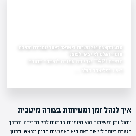
טבע מקצצת 250 משרות בישראל לאחר שמכירת חטיבת
חומרי הגלם לא יצאה לפועל
מהפכה פיננסית בחינוך:
קריירה חדשה
חטיבת TAPI, שהייתה אמורה להימכר תמורת
החינוך הפיננסי 
גר כאחד,
הלימודים, ומצי
כ-1.5 מיליארד דולר,…
איך לנהל זמן ומשימות בצורה מיטבית
ניהול זמן ומשימות הוא מיומנות קריטית לכל מזכירה, והדרך
הטובה ביותר לעשות זאת היא באמצעות תכנון מראש. תכנון