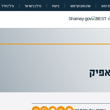
 רכוש
שוק ההון וקריפטו
ביטוח
נדל”ן בישראל
נדל״ן חו״ל
אפיק
מומחים בהערכת שווי