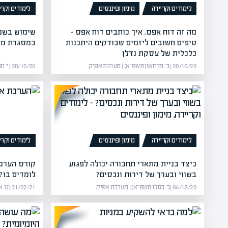
לימודים וקריירה
מימון ופיננסים
לימודים וקרי
מה זה דוח אפס, איך כותבים דוח אפס –
שימוש בשמא
טיפים חשובים ליזמים שבודקים היתכנות
במסגרת מח
כלכלית של עסקת נדלן
20/10/20 (ב׳ מרחשון תשפ״א) | מערכת אפיק
28/10/20 (י׳ מרחשון תשפ״א) | מערכת אפיק
לימודים וקריירה
מימון ופיננסים
לימודים וקרי
כיצד בניית מתארי תחבורה יכולה לפגוע
קורס הערכת
בשווי ובערך של דירות ונכסים?
לומדים בו?
06/12/20 (כ׳ כסלו תשפ״א) | מערכת אפיק
21/02/21 (ט׳ אדר תשפ״א) | מערכת אפיק