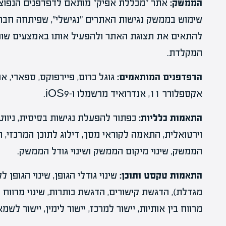
הממשק:
אתר "מכללת אפיק" מותאם לדפדפנים הנפוצים
שימוש בממשק נגישות האתרים "נגישלי", שפיתחה חבר
להתאים את תצוגת האתר ולהפעיל אותו באמצעים שונים
המקלדת.
הדפדפנים המותאמים:
גוגל כרום, פיירפוקס, ספארי, א
אקספלורר 11, אנדרואיד מרשמלו ו-iOS9.
התאמות כלליות:
כפתור להפעלת נגישות בסיסית, ניוו
וירטואלית, התאמה לקוראי מסך, דילוג לתוכן המרכזי,
הממשק, שינוי מיקום הממשק ושינוי גודל הממשק.
התאמות טקסט ותוכן:
שינוי גודלי הגופן, שינוי הגופ
מגדלת), הדגשת קישורים, הדגשת כותרות, שינוי מרווח בין
מרווח בין אותיות, יישור למרכז, יישור לימין, יישור לשמא