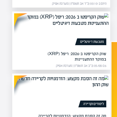
היום ב-00:10 (כ״ד אב תשפ״ו) | מערכת אפיק
מטבעות דיגיטליים
שוק הקריפטו ב-2026: ריפל (XRP)
במוקד ההתעניינות
05/08/26 (כ״ב אב תשפ״ו) | מערכת אפיק
לימודים וקריירה
מה זה הסבת מקצוע: הזדמנויות לקריירה