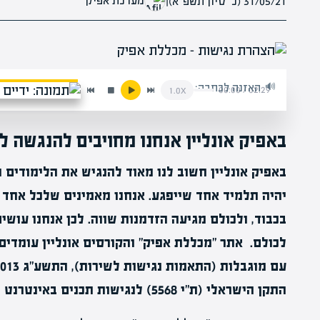
מערכת אפיק
31/05/21 (כ׳ סיון תשפ״א)
|
האזנה לכתבה:
00:00
/
02:29
1.0x
באפיק אונליין אנחנו מחויבים להנגשה ל
באפיק אונליין חשוב לנו מאוד להנגיש את הלימודים 
יהיה תלמיד אחד שייפגע. אנחנו מאמינים שלכל אחד 
בכבוד, ולכולם מגיעה הזדמנות שווה. לכן אנחנו עוש
לכולם. אתר "מכללת אפיק" והקורסים אונליין עומדים 
התקן הישראלי (ת"י 5568) לנגישות תכנים באינטרנט ברמה AA ומסמך 2.0 WCAG.