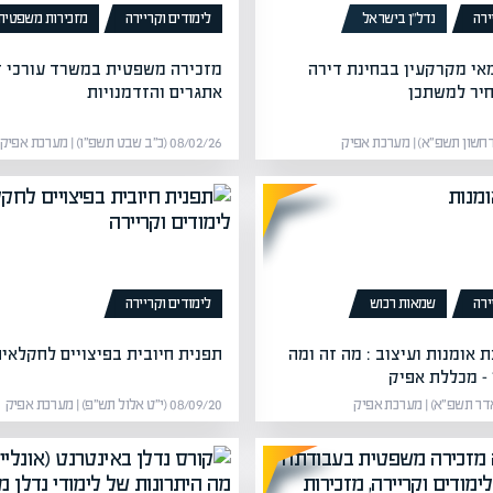
ירה
נדל”ן בישראל
לימודים וקריירה
מזכירות משפטית
י מקרקעין בבחינת דירה
מזכירה משפטית במשרד עורכי די
יר למשתכן
אתגרים והזדמנויות
08/02/26 (כ״ב שבט תשפ״ו) | מערכת אפיק
ירה
שמאות רכוש
לימודים וקריירה
 אומנות ועיצוב : מה זה ומה
תפנית חיובית בפיצויים לחקלאי
 – מכללת אפיק
08/09/20 (י״ט אלול תש״פ) | מערכת אפיק