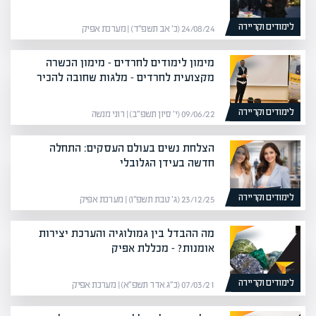
לימודים וקריירה
24/08/24 (כ׳ אב תשפ״ד) | מערכת אפיק
מימון לימודים לחרדים – מימון הכשרה
מקצועית לחרדים – מלגות שחובה להכיר
לימודים וקריירה
09/06/22 (י׳ סיון תשפ״ב) | רוני מנשה
הצלחת נשים בעולם העסקים: התחלה
חדשה בעידן הגלובלי
לימודים וקריירה
23/12/25 (ג׳ טבת תשפ״ו) | מערכת אפיק
מה ההבדל בין גמולוגיה והערכת יצירות
אומנות? – מכללת אפיק
לימודים וקריירה
07/03/21 (כ״ג אדר תשפ״א) | מערכת אפיק