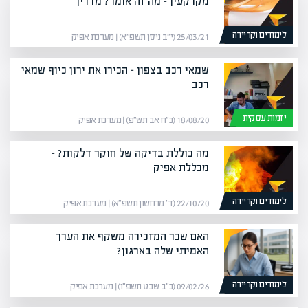
מקרקעין – מה זה אומר? מדריך
לימודים וקריירה
25/03/21 (י״ב ניסן תשפ״א) | מערכת אפיק
שמאי רכב בצפון – הכירו את ירון כיוף שמאי
רכב
יזמות עסקית
18/08/20 (כ״ח אב תש״פ) | מערכת אפיק
מה כוללת בדיקה של חוקר דלקות? –
מכללת אפיק
לימודים וקריירה
22/10/20 (ד׳ מרחשון תשפ״א) | מערכת אפיק
האם שכר המזכירה משקף את הערך
האמיתי שלה בארגון?
לימודים וקריירה
09/02/26 (כ״ב שבט תשפ״ו) | מערכת אפיק