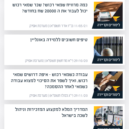
כמה מרוויח שמאי רכוש? שכר שמאי רכוש
יכול לעבור את ה 20000 שח בחודש?
לימודים וקריירה
11/03/21 (כ״ז אדר תשפ״א) | מערכת אפיק
טיפים חשובים ללמידה באונליין
לימודים וקריירה
29/10/20 (י״א מרחשון תשפ״א) | מערכת אפיק
עבודה כשמאי רכוש – איפה דרושים שמאי
רכוש, ואיך לשפר את הסיכוי למצוא עבודה
כשמאי לאחר ההסמכה?
לימודים וקריירה
29/11/20 (י״ג כסלו תשפ״א) | מערכת אפיק
המדריך המלא למקצוע המזכירות וניהול
לשכה בישראל