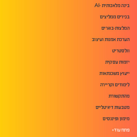
בינה מלאכותית -AI
בכירים ממליצים
המלצות-בוגרים
הערכת אמנות ועיצוב
וולסטריט
יזמות עסקית
ייעוץ משכנתאות
לימודים וקריירה
מהתקשורת
מטבעות דיגיטליים
מימון ופיננסים
פתח עוד+