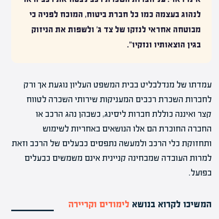
לנהוג בעצמה כמו כל חברת ביטוח, המוכח לפניה כי
מבוטחה אחראי לנזקו של צד ג' ולשפות את הניזוק
בגין הוצאותיו ונזקיו".
עמדתו של מנדלבליט בבית המשפט העליון נוגעת אך ורק
לחברות השכרת רכבים המעניקות שירותי השכרה לטווח
קצר ואיננה כוללת חברות ליסינג, כשבהן נהג הרכב או
החברה החוכרת הם אלו הנושאים באחריות לשימוש
ותחזוקת כלי הרכב ולמעשה נתפסים כבעלים של הרכב וזאת
למרות העובדה שמבחינה קניינית אינם משמשים כבעלים
בפועל.
המשיכו לקרוא בנושא
לימודים וקריירה