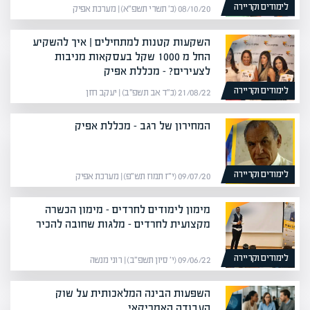
לימודים וקריירה
08/10/20 (כ׳ תשרי תשפ״א) | מערכת אפיק
השקעות קטנות למתחילים | איך להשקיע
החל מ 1000 שקל בעסקאות מניבות
לצעירים? – מכללת אפיק
לימודים וקריירה
21/08/22 (כ״ד אב תשפ״ב) | יעקב חזן
המחירון של רגב – מכללת אפיק
לימודים וקריירה
09/07/20 (י״ז תמוז תש״פ) | מערכת אפיק
מימון לימודים לחרדים – מימון הכשרה
מקצועית לחרדים – מלגות שחובה להכיר
לימודים וקריירה
09/06/22 (י׳ סיון תשפ״ב) | רוני מנשה
השפעות הבינה המלאכותית על שוק
העבודה האמריקאי