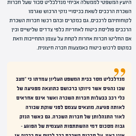
היועץ המשפטי לממשלה אביחי מנדלבליט סבור שעל חברות
השכרת הרכבים לשאת בכיסויי נזקי הרכוש שגרמו
לקוחותיהם לרכבים, גם במקרים ובהם רכשו חברות השכרת
הרכבים פוליסת ביטוח לאחריות כלפי צדדים שלישיים ובין
אם החליטו חברות אחרות לקחת על עצמן התחייבות וזאת
במקום לרכוש ביטוח באמצעות חברה חיצונית.
מנדלבליט מסר בבית המשפט העליון עמדתו כי "מצב
שבו נהגים אשר ניזוקו ברכושם כתוצאה מפגיעה של
כלי רכב בבעלות חברות השכרה ואשר אינם אחראים
לאותה פגיעה, מוצאים עצמם לפני שוקת שבורה
לאור התנהלותן של חברות השכרה, גם כאשר הנזק
גבוה מסכום דמי ההשתתפות העצמית של הפוגע –
אינו ראוי. על חברות השכרת רכב לבטח את רכביה או