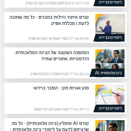
לימודים וקריירה
10/11/20 (כ״ג מרחשון תשפ״א) | מערכת אפיק
קורס איתור נזילות במבנים – כל מה שחובה
לדעת | מכללת אפיק
לימודים וקריירה
30/09/20 (י״ב תשרי תשפ״א) | מערכת אפיק
המהפכה השקטה של הבינה המלאכותית:
הזדמנויות, אתגרים ועתיד
בינה מלאכותית -AI
01/02/26 (י״ד שבט תשפ״ו) | מערכת אפיק
מהן אגרות חוב – הסבר בוידאו
לימודים וקריירה
01/07/15 (י״ד תמוז תשע״ה) | רוני מנשה
קורס AI מומלץ {בינה מלאכותית} – כל מה
שרציתם לדעת על לימודי בינה מלאכותית –