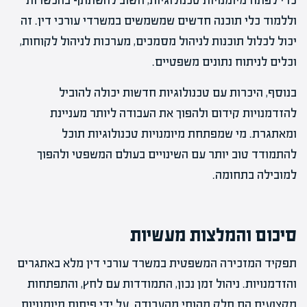
כדי לפתח מיומנויות טכנולוגיות, חשוב להשתתף בהכשרות
וללמוד כלי תוכנה חדשים שמשמשים במשרדי עורכי דין. זה
יכול לכלול תוכנות לניהול מסמכים, מערכות לניהול לקוחות,
וכלים לניתוח נתונים משפטיים.
בנוסף, היכרות עם טכנולוגיות חדשות יכולה להוביל
להזדמנויות קידום ולהפוך את העבודה ליותר מעניינת
ומאתגרת. מי שמפתחת מיומנויות טכנולוגיות תוכל
להתמודד טוב יותר עם השינויים בעולם המשפטי ולהפוך
למובילה בתחומה.
סיכום והמלצות מעשיות
תפקיד המזכירה המשפטית במשרד עורכי דין מלא באתגרים
והזדמנויות. ניהול זמן נכון, התמודדות עם לחץ, והתפתחות
מקצועית הם חלק מהותי מהעבודה. על ידי פיתוח מיומנויות