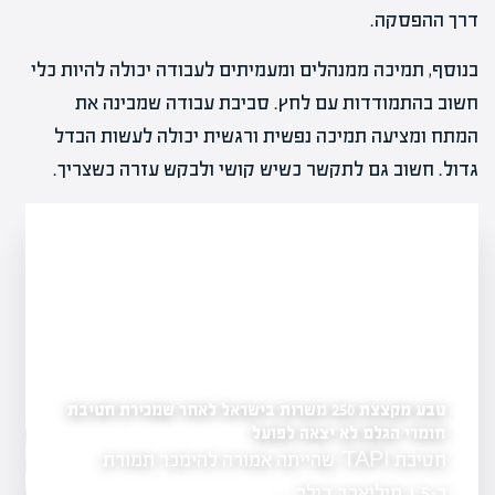
דרך ההפסקה.
בנוסף, תמיכה ממנהלים ומעמיתים לעבודה יכולה להיות כלי
חשוב בהתמודדות עם לחץ. סביבת עבודה שמבינה את
המתח ומציעה תמיכה נפשית ורגשית יכולה לעשות הבדל
גדול. חשוב גם לתקשר כשיש קושי ולבקש עזרה כשצריך.
טבע מקצצת 250 משרות בישראל לאחר שמכירת חטיבת
חומרי הגלם לא יצאה לפועל
מהפכה פיננסית בחינוך:
קריירה חדשה
חטיבת TAPI, שהייתה אמורה להימכר תמורת
החינוך הפיננסי 
גר כאחד,
הלימודים, ומצי
כ-1.5 מיליארד דולר,…