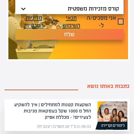
אני מסכים/ה
תנאי
מדיניות
ול-
.
ל-
השימוש
הפרטיות
שלח
כתבות באותו נושא
השקעות קטנות למתחילים | איך להשקיע
החל מ 1000 שקל בעסקאות מניבות
לצעירים? – מכללת אפיק
לימודים וקריירה
21/08/22 (כ״ד אב תשפ״ב) | יעקב חזן