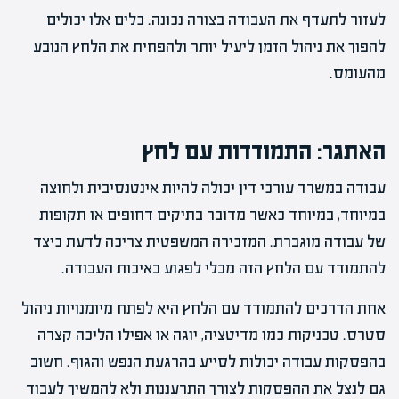
לעזור לתעדף את העבודה בצורה נכונה. כלים אלו יכולים
להפוך את ניהול הזמן ליעיל יותר ולהפחית את הלחץ הנובע
מהעומס.
האתגר: התמודדות עם לחץ
עבודה במשרד עורכי דין יכולה להיות אינטנסיבית ולחוצה
במיוחד, במיוחד כאשר מדובר בתיקים דחופים או תקופות
של עבודה מוגברת. המזכירה המשפטית צריכה לדעת כיצד
להתמודד עם הלחץ הזה מבלי לפגוע באיכות העבודה.
אחת הדרכים להתמודד עם הלחץ היא לפתח מיומנויות ניהול
סטרס. טכניקות כמו מדיטציה, יוגה או אפילו הליכה קצרה
בהפסקות עבודה יכולות לסייע בהרגעת הנפש והגוף. חשוב
גם לנצל את ההפסקות לצורך התרעננות ולא להמשיך לעבוד