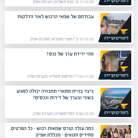
לימודים וקריירה
17/12/20 (ב׳ טבת תשפ״א) | מערכת אפיק
עבודתם של שמאי הרכוש לאור הדלקות
לימודים וקריירה
15/10/20 (כ״ז תשרי תשפ״א) | מערכת אפיק
מהי ירידת ערך של נכס?
לימודים וקריירה
04/11/20 (י״ז מרחשון תשפ״א) | מערכת אפיק
כיצד בניית מתארי תחבורה יכולה לפגוע
בשווי ובערך של דירות ונכסים?
לימודים וקריירה
06/12/20 (כ׳ כסלו תשפ״א) | מערכת אפיק
כמה עולה קורס שמאות רכוש – כל הפרטים,
מחירים ותנאים – מכללת אפיק