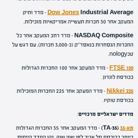
Industrial Average
Dow Jones
– מדד ותיק
המעקב אחר 30 חברות תעשייה אמריקאיות מובילות.
NASDAQ Composite
– מדד רחב המעקב אחר כל
החברות הנסחרות בנאסד"ק (כ-3,000 חברות), עם דגש על
טכnology.
FTSE 100
– מדד המעקב אחר 100 החברות הגדולות
בבורסת לונדון.
Nikkei 225
– מדד המעקב אחר 225 החברות המובילות
בבורסת טוקיו.
מדדים ישראליים מרכזיים
:
תא-35
(TA-35)
– מדד המעקב אחר 35 החברות הגדולות
ביותר בבורסת תל אביב לפי שווי שוק. זהו המדד הייחוס