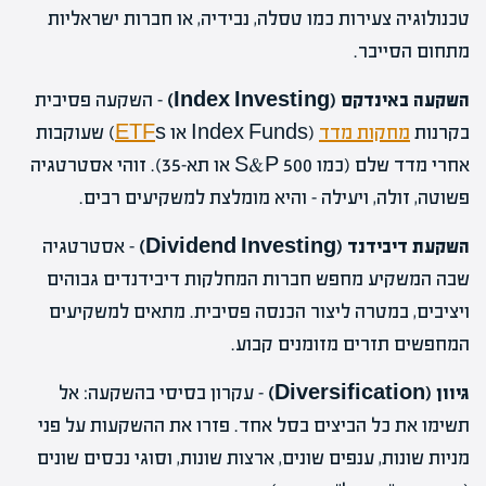
טכנולוגיה צעירות כמו טסלה, נבידיה, או חברות ישראליות
מתחום הסייבר.
השקעה באינדקס (Index Investing)
– השקעה פסיבית
בקרנות
מחקות מדד
(Index Funds או
ETF
s) שעוקבות
אחרי מדד שלם (כמו S&P 500 או תא-35). זוהי אסטרטגיה
פשוטה, זולה, ויעילה – והיא מומלצת למשקיעים רבים.
השקעת דיבידנד (Dividend Investing)
– אסטרטגיה
שבה המשקיע מחפש חברות המחלקות דיבידנדים גבוהים
ויציבים, במטרה ליצור הכנסה פסיבית. מתאים למשקיעים
המחפשים תזרים מזומנים קבוע.
גיוון (Diversification)
– עקרון בסיסי בהשקעה: אל
תשימו את כל הביצים בסל אחד. פזרו את ההשקעות על פני
מניות שונות, ענפים שונים, ארצות שונות, וסוגי נכסים שונים