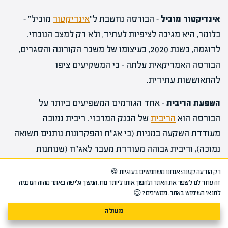
אינדיקטור מוביל
– הבורסה נחשבת ל"
אינדיקטור
מוביל" –
כלומר, היא מגיבה לציפיות לעתיד, ולא רק למצב הנוכחי.
לדוגמה, בשנת 2020, בעיצומו של משבר הקורונה והסגרים,
הבורסה האמריקאית עלתה – כי המשקיעים ציפו
להתאוששות עתידית.
השפעת הריבית
– אחד הגורמים המשפיעים ביותר על
הבורסה הוא
הריבית
של הבנק המרכזי. ריבית נמוכה
מעודדת השקעה במניות (כי אג"ח והפקדונות נותנים תשואה
נמוכה), וריבית גבוהה מעודדת מעבר לאג"ח (שנותנות
תשואה טובה יותר).
רק הודעה קטנה: אנחנו משתמשים בעוגיות 🍪
זה עוזר לנו לשפר את האתר ולהפוך אותו ליותר נוח. המשך גלישה באתר מהוה הסכמה
השפעת אינפלציה
–
אינפלציה
גבוהה פוגעת במניות בטווח
לתנאי השימוש באתר. ממשיכים? 😉
הקצר (כי היא מייקרת עלויות ומפחיתה רווחים), אך לטווח
מעולה
הארוך מניות מגנות מפני אינפלציה טוב יותר מאשר מזומן או