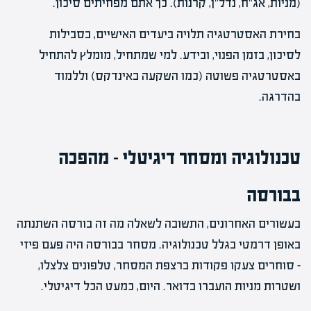
(מניות, אג"ח, נדל"ן, קרנות). כך אתם מפחיתים סיכון.
בחירת האסטרטגיה תלויה ביעדים האישיים, בסבילות
לסיכון, בזמן הפנוי, ובידע. למי שמתחיל, מומלץ להתחיל
באסטרטגיה פשוטה (כמו השקעה באינדקס) וללמוד
בהדרגה.
טכנולוגיה ומסחר דיגיטלי – מהפכה
בבורסה
בעשורים האחרונים, התשובה לשאלה מה זה בורסה השתנתה
באופן דרמטי בגלל טכנולוגיה. מסחר בבורסה היה פעם פיזי
– סוחרים צעקו פקודות ברצפת המסחר, טלפונים צלצלו,
ושטרות מניות הועברו בדואר. היום, כמעט הכל דיגיטלי.