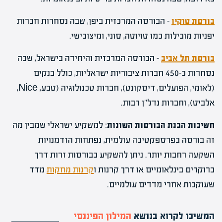
בורסת טוקיו
– הבורסה המרכזית ביפן, שבה נסחרות חברות
יפניות מובילות כמו טויוטה, סוני, ומיצובישי.
בורסת תל אביב
– הבורסה המרכזית והיחידה בישראל, שבה
נסחרות כ-450 חברות ציבוריות ישראליות, כולל בנקים
(לאומי, הפועלים, דיסקונט), חברות טכנולוגיה (טבע, Nice,
אלביט), וחברות נדל"ן רבות.
חשיבות הבנת הבורסות השונות
: למשקיע ישראלי שמבין מה
זה בורסה בפרספקטיבה עולמית, נפתחות הזדמנויות
השקעה רחבות יותר. ניתן להשקיע בבורסות זרות דרך
ברוקרים בינלאומיים או דרך קרנות ו
קרנות מחקות
מדד
שעוקבות אחרי מדדים עולמיים.
המשיכו לקרוא בנושא
המילון הפיננסי