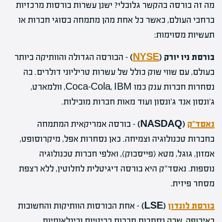
מה זה בורסה בהקשר גלובלי? ישנן עשרות בורסות מרכזיות
ברחבי העולם, כאשר כל אחת מהן מתמחה בסוגי חברות או
תעשיות מסוימות:
בורסת ניו יורק (
NYSE
)
– הבורסה הגדולה והוותיקה ביותר
בעולם, עם שווי שוק כולל של עשרות טריליוני דולרים. בה
נסחרות חברות ענק כמו Coca-Cola, IBM, וולמארט,
ג'ונסון אנד ג'ונסון ועוד מאות חברות מובילות.
נאסד"ק
(NASDAQ)
– בורסה אמריקאית המתמחה
בחברות טכנולוגיה וצמיחה. כאן נסחרות אפל, מיקרוסופט,
אמזון, גוגל, מטא (פייסבוק), ואלפי חברות טכנולוגיה
נוספות. נאסד"ק היא בורסה דיגיטלית לחלוטין, ללא רצפת
מסחר פיזית.
בורסת לונדון
(LSE)
– אחת הבורסות הוותיקות והחשובות
באירופה, שבה נסחרות חברות בריטיות ובינלאומיות.