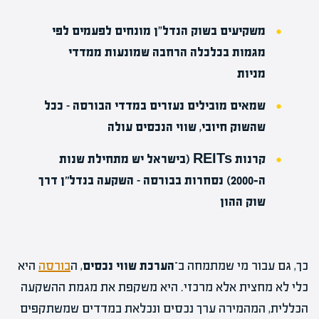
משקיעים בשוק הנדל"ן מונחים לפעמים לפי
מגמות בכלכלה הרחבה שמונעות ממדדי
מניות
שמאים מובילים נעזרים במדדי הבורסה – ככל
שהשוק חיובי, שווי הנכסים עולה
קרנות REITs (בישראל יש מתחילת שנות
ה‑2000) נסחרות בבורסה – השקעה בנדל״ן דרך
שוק ההון
כך, גם עבור מי שמתמחה ב־
הערכת שווי נכסים
, ה
בורסה
היא
כלי לא מחצית אלא מרכזי. היא משקפת את מגמת ההשקעה
הכללית, המהמירה ערך נכסים ונכלאת במדדים שמשתקפים