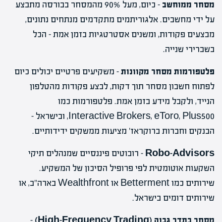
מסחר ממוחשב
– כיום, מעל 90% מהמסחר בבורסה מתבצע
על ידי מחשבים. אלגוריתמים מתקדמים מנתחים נתונים,
מבצעים פקודות, ומשנים אסטרטגיות בזמן אמת – הכל
בשברירי שנייה.
פלטפורמות מסחר מקוונות
– משקיעים פרטיים יכולים כיום
לפתוח חשבון מסחר תוך דקות, לבצע פקודות מהטלפון
הנייד, ולקבל מידע בזמן אמת. פלטפורמות כמו
Interactive Brokers, eToro, Plus500, ובישראל –
הבנקים וחברות ברוקראז' מציעות ממשקים ידידותיים.
Robo-Advisors
– רובוטים פיננסיים שמנהלים תיקי
השקעות אוטומטית לפי פרופיל הסיכון של המשקיע.
שירותים כמו Betterment או Wealthfront בארה"ב, או
שירותים דומים בישראל.
מסחר בתדר גבוה (High-Frequency Trading)
–