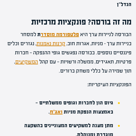
הנדל"ן
מה זה בורסה? פונקציות מרכזיות
הבורסה לניירות ערך היא
פלטפורמה מוסדר
ת
למסחר
בניירות ערך – מניות, אגרות חוב,
קרנות נאמנות
, נגזרים וכלים
פיננסיים נוספים. בבורסה נפגשים גופי ההנפקה — חברות
פרטיות, תאגידים, ממשלה ורשויות — עם קהל
המשקיעים
,
תוך שמירה על כללי משחק ברורים.
הפונקציות העיקריות:
גיוס הון לחברות וגופים ממשלתיים
—
באמצעות הנפקת מניות
ואג"ח
.
מתן מענה למשקיעים
המעוניינים בהשקעה
מוגדרת ומנוהלת.