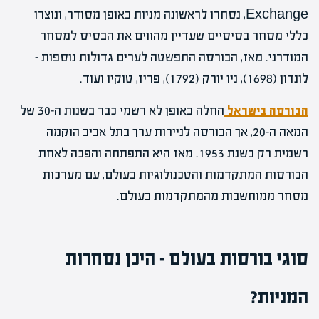
Exchange, נסחרו לראשונה מניות באופן מסודר, ונוצרו
כללי מסחר בסיסיים שעדיין מהווים את הבסיס למסחר
המודרני. מאז, הבורסה התפשטה לערים גדולות נוספות –
לונדון (1698), ניו יורק (1792), פריז, טוקיו ועוד.
הבורסה בישראל
החלה באופן לא רשמי כבר בשנות ה-30 של
המאה ה-20, אך הבורסה לניירות ערך בתל אביב הוקמה
רשמית רק בשנת 1953. מאז היא התפתחה והפכה לאחת
הבורסות המתקדמות והטכנולוגיות בעולם, עם מערכות
מסחר ממוחשבות מהמתקדמות בעולם.
סוגי בורסות בעולם – היכן נסחרות
המניות?