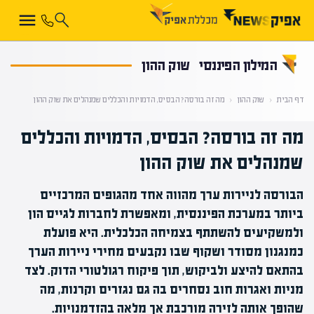
קראת 0% מתוך הכתבה
המילון הפיננסי
שוק ההון
דף הבית
‹
שוק ההון
‹
מה זה בורסה? הבסיס, הדמויות והכללים שמנהלים את שוק ההון
מה זה בורסה? הבסיס, הדמויות והכללים
שמנהלים את שוק ההון
הבורסה לניירות ערך מהווה אחד מהגופים המרכזיים
ביותר במערכת הפיננסית, ומאפשרת לחברות לגייס הון
ולמשקיעים להשתתף בצמיחה הכלכלית. היא פועלת
כמנגנון מסודר ושקוף שבו נקבעים מחירי ניירות הערך
בהתאם להיצע ולביקוש, תוך פיקוח רגולטורי הדוק. לצד
מניות ואגרות חוב נסחרים בה גם נגזרים וקרנות, מה
שהופך אותה לזירה מורכבת אך מלאה בהזדמנויות.