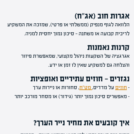
אגרות חוב (אג"ח)
הלוואה לגוף מנפיק (ממשלתי או פרטי), שמזכה את המשקיע
לריבית קבועה או משתנה — סיכון נמוך יחסית למניה.
קרנות נאמנות
אגרגציה של השקעות ניהול מקצועי, שמאפשרת פיזור
והצלחה גם למשקיע שאין לו זמן או ידע.
נגזרים — חוזים עתידיים ואופציות
–
חוזים
על מדדים,
מט"ח
, סחורות או ניירות ערך
– מאפשרים סיכון נמוך יותר (גידור) או מסחר מורכב יותר
איך קובעים את מחיר נייר הערך?