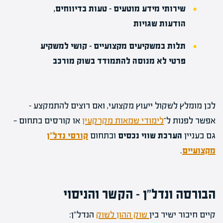
שירותי מידע מוטעים
– טעות בדיווחים,
הודעות שגויות
תלות במשקיעים מקצועיים
– קושי למשקיע
פרטי לא מנוסה להתמודד בשוק מורכב
לכן מומלץ לשקול ייעוץ מקצועי, ואם רוצים להתמקצע –
אפשר לפנות ל־
לימודי שמאות מקרקעין
או קורסים בתחום —
גם בעניין
הערכת שווי נכסים
ובתחום
קורסי נדל"ן
מקצועיים
.
הבורסה ונדל"ן – הקשר והניסוי
קיים חיבור ישיר בין
שוק ההון לשוק
הנדל"ן: