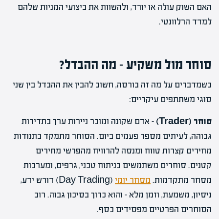
האם השוק עולה או יורד, ולהשוות את ביצועי המניות שלהם
למדד הרלוונטי.
סוחר מול משקיע – מה ההבדל?
כשמדברים על מה זה בורסה, חשוב להבין את ההבדל בין שני
סוגי משתתפים עיקריים:
סוחר (Trader)
– אדם שקונה ומוכר ניירות ערך בתדירות
גבוהה, לעיתים מספר פעמים ביום. הסוחר מתמקד בתנודות
מחירים קצרות טווח ומנסה להרוויח מהפרשי מחירים
קטנים. סוחרים משתמשים בניתוח טכני, גרפים, ומערכות
מסחר מתקדמות.
מסחר יומי
(Day Trading) דורש ידע,
ניסיון, משמעת, וזמן מלא – והוא כרוך בסיכון גבוה. רוב
הסוחרים הפרטיים מפסידים כסף.