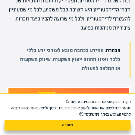
נכונה של מהו דירקטוריון, תפקידיו, והחובות והזכויות של
חברי הדירקטוריון היא חשובה לכל משקיע, לכל מי שמעוניין
להצטרף לדירקטוריון, ולכל מי שרוצה להבין כיצד חברות
ציבוריות מנוהלות בפועל
הבהרה:
המידע בכתבה מובא לצורכי ידע כללי
בלבד ואינו מהווה ייעוץ השקעות, שיווק השקעות
או המלצה לפעולה.
רק הודעה קטנה: אנחנו משתמשים בעוגיות 🍪
זה עוזר לנו לשפר את האתר ולהפוך אותו ליותר נוח. המשך גלישה באתר מהוה הסכמה
לתנאי השימוש באתר. ממשיכים? 😉
הקריירה החדשה שלך
מעבר לפינה!
מעולה