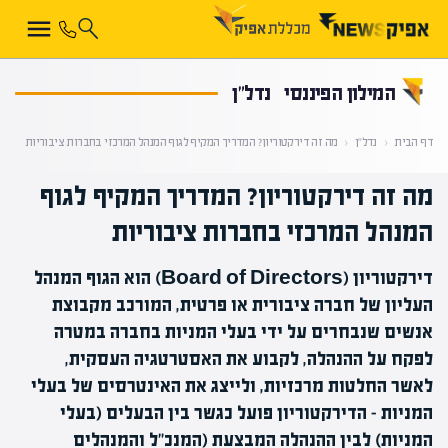
קראת 0% מתוך הכתבה
המילון הפיננסי
נדל"ן
דף הבית
‹
נדל"ן
‹
מה זה דירקטוריון? המדריך המקיף לגוף המנהל המרכזי בחברות ציבוריות
מה זה דירקטוריון? המדריך המקיף לגוף
המנהל המרכזי בחברות ציבוריות
דירקטוריון (Board of Directors) הוא הגוף המנהל
העליון של חברה ציבורית או פרטית, המורכב מקבוצת
אנשים שנבחרים על ידי בעלי המניות בחברה במטרה
לפקח על ההנהלה, לקבוע את האסטרטגיה העסקית,
לאשר החלטות מרכזיות, ולייצג את האינטרסים של בעלי
המניות - הדירקטוריון פועל כגשר בין הבעלים (בעלי
המניות) לבין ההנהלה המבצעת (המנכ"ל והמנהלים