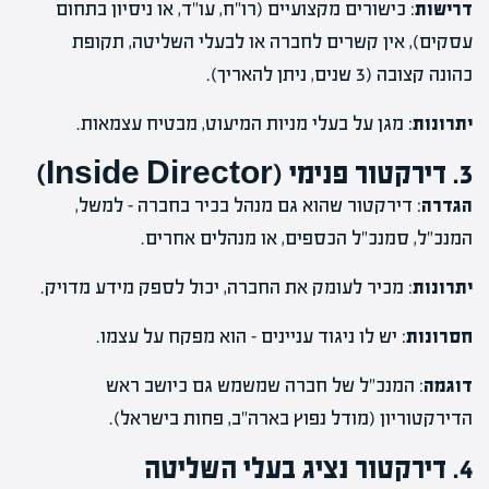
דרישות
: כישורים מקצועיים (רו"ח, עו"ד, או ניסיון בתחום
עסקים), אין קשרים לחברה או לבעלי השליטה, תקופת
כהונה קצובה (3 שנים, ניתן להאריך).
יתרונות
: מגן על בעלי מניות המיעוט, מבטיח עצמאות.
3. דירקטור פנימי (Inside Director)
הגדרה
: דירקטור שהוא גם מנהל בכיר בחברה – למשל,
המנכ"ל, סמנכ"ל הכספים, או מנהלים אחרים.
יתרונות
: מכיר לעומק את החברה, יכול לספק מידע מדויק.
חסרונות
: יש לו ניגוד עניינים – הוא מפקח על עצמו.
דוגמה
: המנכ"ל של חברה שמשמש גם כיושב ראש
הדירקטוריון (מודל נפוץ בארה"ב, פחות בישראל).
4. דירקטור נציג בעלי השליטה