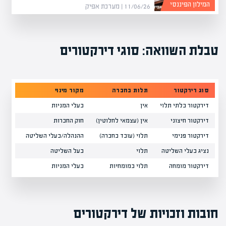
המילון הפיננסי
11/06/26 | מערכת אפיק
טבלת השוואה: סוגי דירקטורים
סוג דירקטור
תלות בחברה
מקור מינוי
יתרונ
דירקטור בלתי תלוי
אין
בעלי המניות
אוביי
דירקטור חיצוני
אין (עצמאי לחלוטין)
חוק החברות
הגנה 
דירקטור פנימי
תלוי (עובד בחברה)
ההנהלה/בעלי השליטה
ידע ע
נציג בעלי השליטה
תלוי
בעל השליטה
נאמן 
דירקטור מומחה
תלוי במומחיות
בעלי המניות
ידע מ
חובות וזכויות של דירקטורים