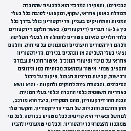
הבכירים), ותפקידו המרכזי הוא להבטיח שהחברה
מנוהלת באופן אחראי, שקוף, ומקצועי לטובת כלל בעלי
המניות והמחזיקים בעניין. הדירקטוריון כולל בדרך כלל
בין 5 ל-15 חברים (דירקטורים), כאשר חלקם דירקטורים
בלתי תלויים שאינם קשורים להנהלה או לבעלי השליטה,
חלקם דירקטורים חיצוניים המתמנים על פי חוק, וחלקם
נציגי בעלי השליטה או מנהלים בכירים. הדירקטוריון
אחראי על מינוי ופיטורי המנכ"ל, אישור תוכנית עבודה
ותקציב שנתי, אישור עסקאות מהותיות כמו מיזוגים
ורכישות, קביעת מדיניות תגמול, פיקוח על ניהול
הסיכונים, והבטחת ציות לחוקים ולתקנות - והוא נושא
באחריות משפטית כלפי החברה וכלפי בעלי המניות.
הבנת מהו דירקטוריון, מהם תפקידיו, כיצד הוא מורכב,
מהן החובות והזכויות של חברי הדירקטוריון, והקשר שלו
לממשל תאגידי היא קריטית לכל משקיע בבורסה, לכל מי
שמתכנן להצטרף לדירקטוריון, ולכל מי שמעוניין להבין