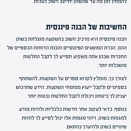
להמתין זמן מה עד שהשוק יתייצב וישוב לעלות.
החשיבות של הבנה פיננסית
הבנה פיננסית היא מרכיב חשוב בהשקעה מוצלחת בשוק
ההון. הכרת המושגים הפיננסיים והבנת הדוחות הכספיים של
החברות שבהן אתה משקיע תסייע לך לקבל החלטות
מושכלות יותר.
לצורך כך, מומלץ לקרוא ספרים על השקעות, להשתתף
בסמינרים ולקבל ייעוץ ממומחי השקעות. הידע שתרכוש
יעניק לך ביטחון ויכולת לקבל החלטות נכונות יותר.
בנוסף, כדאי לעקוב אחר חדשות כלכליות ולהיות מודע
למגמות בשוק. זיהוי מגמות אלו יכול לסייע לך לחזות
שינויים בשוק ולהיערך בהתאם.