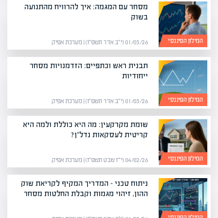
מסחר עם המגמה: איך להרוויח מהתנועה
בשוק
המילון הפיננסי
01/03/26 (י״ב אדר תשפ״ו) | מערכת אפיק
תבנית ראש וכתפיים: הזדמנויות מסחר
ייחודיות
המילון הפיננסי
01/03/26 (י״ב אדר תשפ״ו) | מערכת אפיק
שומת מקרקעין: מה היא כוללת ולמה היא
קריטית לעסקאות נדל"ן?
המילון הפיננסי
04/02/26 (י״ז שבט תשפ״ו) | מערכת אפיק
ניתוח טכני – המדריך המקיף לקריאת שוק
ההון, זיהוי מגמות וקבלת החלטות מסחר
המילון הפיננסי