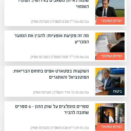
שומה לאיזון משאבים בגירושין: תפקיד
השמאי
המילון הפיננסי
04/02/26 (י״ז שבט תשפ״ו) | מערכת אפיק
מה זה פקיעת אופציות: להבין את המועד
המכריע
המילון הפיננסי
29/06/26 (י״ד תמוז תשפ״ו) | מערכת אפיק
השקעות בסטארט-אפים בתחום הבריאות:
הפוטנציאל והאתגרים
ביטוח
22/02/26 (ה׳ אדר תשפ״ו) | מערכת אפיק
ספרים מומלצים על שוק ההון – 6 ספרים
שחובה להכיר
המילון הפיננסי
29/01/26 (י״א שבט תשפ״ו) | מערכת אפיק