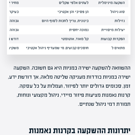
השקעה מינימלית
לעתים אלפי שקלים
מחיר יחידה 
סוג ניהול
הן פסיבי והן אקטיבי
בעיקר פסיבי
נזילות
בינונית, צריך לחכות לסוף היום
גבוהה מאוד
יעילות מיסויית
נמוכה יחסית
גבוהה יחסית
הפקדות קבועות
קל מאוד, אוטומטי
דורש פעולה 
מתאים ל
חוסכים קבועים, מי שמעדיף ניהול אקטיבי
משקיעים גמי
ההשוואה להשקעה ישירה במניות היא גם חשובה. השקעה
ישירה במניות בודדות מעניקה שליטה מלאה, אך דורשת ידע,
זמן, סכומים גדולים יותר לפיזור, ועמלות על כל עסקה.
קרנות נאמנות מציעות פיזור מיידי, ניהול מקצועי ונוחות,
תמורת דמי ניהול שנתיים.
יתרונות ההשקעה בקרנות נאמנות