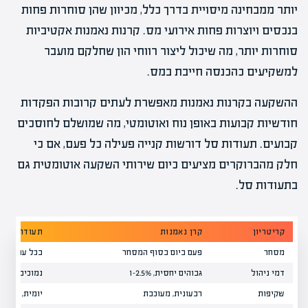
יותר ממבחינה מיסויית בדרך כלל, מכיוון שהן סוחרות פחות
בנכסים ויוצרות פחות אירועי מס. קרנות נאמנות אקטיביות
סוחרות יותר, מה שיכול ליצור רווחי הון שחלקם מועבר
למשקיעים כהכנסה חייבת במס.
ההשקעה בקרנות נאמנות מאפשרת לעתים קרובות הפקדות
חודשיות קבועות באופן נוח ואוטומטי, מה שמושלם לחוסכים
קבועים. תעודות סל דורשות קנייה פעילה כל פעם, אם כי
חלק מהברוקרים מציעים כיום שירותי השקעה אוטומטית גם
בתעודות סל.
קריטריון
קרן נאמנות
תעודת סל
מסחר
פעם ביום בסוף המסחר
בכל עת במהל
דמי ניהול
גבוהים יחסית, 1-2.5%
נמוכים, 0.1-1%
שקיפות
רבעונית, מעוכבת
יומית, מלאה