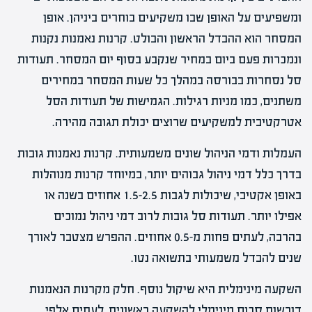
ומשפיעים על האופן שבו משקיעים בוחרים ביניהן. אופן
המסחר הוא ההבדל הראשון והבולט. קרנות נאמנות נקנות
ונמכרות פעם ביום במחיר שנקבע בסוף יום המסחר. תעודות
סל נסחרות בבורסה במהלך כל שעות המסחר במחירים
משתנים, כמו מניות רגילות. הגמישות של תעודות הסל
אטרקטיבית למשקיעים שרוצים יכולת תגובה מהירה.
העמלות ודמי הניהול שונים משמעותית. קרנות נאמנות גובות
בדרך כלל דמי ניהול גבוהים יותר, במיוחד קרנות מנוהלות
באופן אקטיבי, שיכולות לגבות 1.5-2.5 אחוזים בשנה או
אפילו יותר. תעודות סל גובות לרוב דמי ניהול נמוכים
בהרבה, לעתים פחות מ-0.5 אחוזים. ההפרש מצטבר לאורך
שנים להבדל משמעותי בתשואה נטו.
השקעה מינימלית היא שיקול נוסף. חלק מקרנות הנאמנות
דורשות סכום מינימלי להשקעה ראשונית, לעתים אלפי