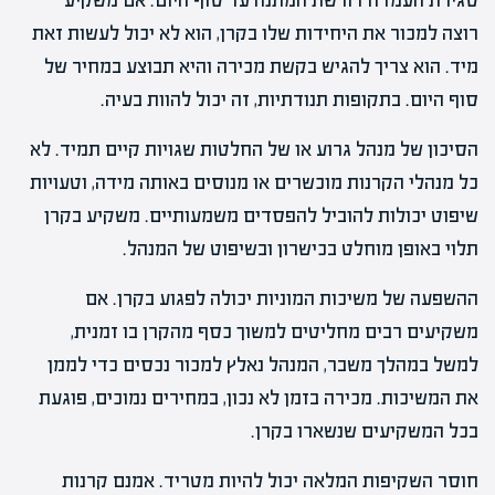
סגירת העמדה דורשת המתנה עד סוף היום. אם משקיע
רוצה למכור את היחידות שלו בקרן, הוא לא יכול לעשות זאת
מיד. הוא צריך להגיש בקשת מכירה והיא תבוצע במחיר של
סוף היום. בתקופות תנודתיות, זה יכול להוות בעיה.
הסיכון של מנהל גרוע או של החלטות שגויות קיים תמיד. לא
כל מנהלי הקרנות מוכשרים או מנוסים באותה מידה, וטעויות
שיפוט יכולות להוביל להפסדים משמעותיים. משקיע בקרן
תלוי באופן מוחלט בכישרון ובשיפוט של המנהל.
ההשפעה של משיכות המוניות יכולה לפגוע בקרן. אם
משקיעים רבים מחליטים למשוך כסף מהקרן בו זמנית,
למשל במהלך משבר, המנהל נאלץ למכור נכסים כדי לממן
את המשיכות. מכירה בזמן לא נכון, במחירים נמוכים, פוגעת
בכל המשקיעים שנשארו בקרן.
חוסר השקיפות המלאה יכול להיות מטריד. אמנם קרנות