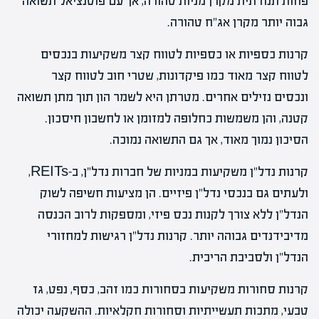
פחות תנודתית מקרן מניות טהורה, אך עם פוטנציאל תשואה
גבוה יותר מקרן אג"ח טהורה.
קרנות כספיות או כספיות לטווח קצר משקיעות בנכסים
לטווח קצר מאוד כמו פיקדונות, שטרי חוב לטווח קצר
ונכסים נזילים אחרים. מטרתן היא לשמר הון תוך מתן תשואה
קטנה, והן משמשות כחלופה למזומן או לחשבון חיסכון.
הסיכון נמוך מאוד, אך גם התשואה נמוכה.
קרנות נדל"ן משקיעות במניות של חברות נדל"ן, ב-REITs,
ולעתים גם בנכסי נדל"ן פיזיים. הן מציעות חשיפה לשוק
הנדל"ן ללא צורך לקנות נכס פיזי, ומספקות לרוב הכנסה
מדיבידנדים גבוהה יותר. קרנות נדל"ן רגישות למחזורי
הנדל"ן ולסביבת הריבית.
קרנות סחורות משקיעות בסחורות כמו זהב, כסף, נפט, גז
טבעי, מתכות תעשייתיות וסחורות חקלאיות. ההשקעה יכולה