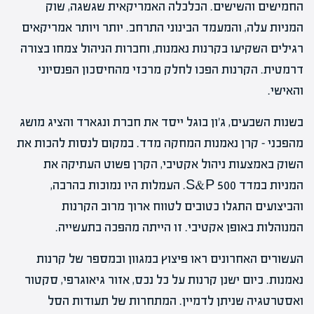
החמישים והשישים. הכלכלה האמריקאית שגשגה, שוק
המניות עלה, והמעמד הבינוני התרחב. יותר ויותר אמריקאים
רגילים השקיעו בקרנות נאמנות, וחברות הניהול צמחו בצורה
דרמטית. הקרנות הפכו לחלק מרכזי מהחיסכון הפנסיוני
והאישי.
בשנות השבעים, ג'ון בוגל ייסד את חברת ונגארד והציג מושג
מהפכני – קרן נאמנות המחקה מדד. במקום לנסות להכות את
השוק באמצעות ניהול אקטיבי, הקרן פשוט העתיקה את
המניות במדד S&P 500. העמלות היו נמוכות בהרבה,
והביצועים התגלו כטובים לטווח ארוך מרוב הקרנות
המנוהלות באופן אקטיבי. זו הייתה מהפכה בתעשייה.
העשורים האחרונים ראו פיצוץ במגוון ובמספר של קרנות
נאמנות. כיום ישנן קרנות על כל נכס, אזור גיאוגרפי, סקטור
ואסטרטגיה שניתן לדמיין. המתחרות של תעודות הסל