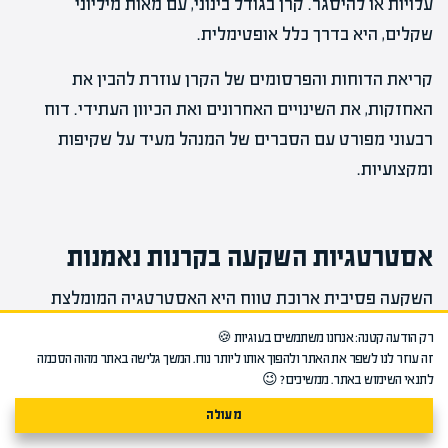
עלויות או להיסגר. קרן בגודל בינוני, עם מאות מיליוני
שקלים, היא בדרך כלל אופטימלית.
קריאת הדוחות והפרסומים של הקרן עוזרת להבין את
האחזקות, את השינויים האחרונים ואת הכיוון העתידי. דוח
רבעוני מפורט עם הסברים של המנהל מעיד על שקיפות
ומקצועיות.
אסטרטגיות השקעה בקרנות נאמנות
השקעה פסיבית ארוכת טווח היא האסטרטגיה המומלצת
והפופולרית ביותר. הגישה פשוטה – בוחרים קרן או מספר
רק הודעה קטנה: אנחנו משתמשים בעוגיות 🍪
קרנות איכותיות, משקיעים בהן, ומחזיקים למשך שנים רבות.
זה עוזר לנו לשפר את האתר ולהפוך אותו ליותר נוח. המשך גלישה באתר מהוה הסכמה
לתנאי השימוש באתר. ממשיכים? 😉
מוסיפים כסף באופן קבוע, ונמנעים מתגובות רגשיות
מעולה
לתנודות השוק. האסטרטגיה מבוססת על האמונה