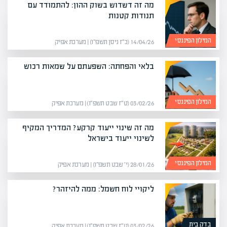
מה זה דשדוש בשוק ההון: להתמודד עם
תנודות קטנות
המילון הפיננסי
14/04/26 (כ״ז ניסן תשפ״ו) | מערכת אפיק
בלאי והפחתה: השפעתם על שמאות רכוש
המילון הפיננסי
03/02/26 (ט״ז שבט תשפ״ו) | מערכת אפיק
מה זה שינוי ייעוד קרקע? המדריך המקיף
לשינוי ייעוד בישראל
המילון הפיננסי
28/01/26 (י׳ שבט תשפ״ו) | מערכת אפיק
ליקויי לוח חשמל: ממה להיזהר?
בדק בית
03/02/26 (ט״ז שבט תשפ״ו) | מערכת אפיק