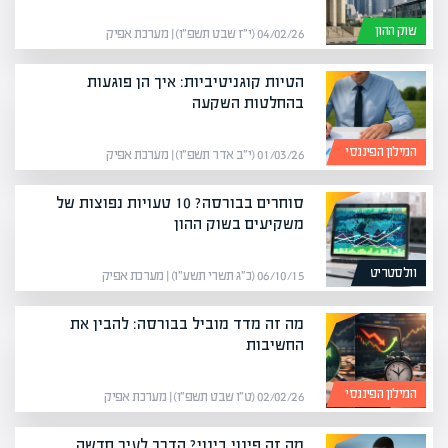
שוק ההון
04/02/26 (י״ז שבט תשפ״ו) | מערכת אפיק
הטיות קוגניטיביות: איך הן פוגעות
בהחלטות השקעה
המילון הפיננסי
01/03/26 (י״ב אדר תשפ״ו) | מערכת אפיק
סוחרים בבורסה? 10 טעויות נפוצות של
משקיעים בשוק ההון
וולסטריט
06/10/15 (כ״ג תשרי תשע״ו) | מערכת אפיק
מה זה מדד מוביל בבורסה: להבין את
החשיבות
המילון הפיננסי
02/02/26 (ט״ו שבט תשפ״ו) | מערכת אפיק
מה זה פינוי בינוי? הדרך לעיר חדשה