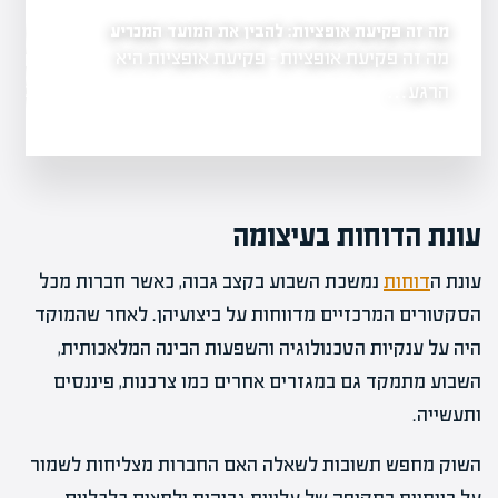
מה זה פקיעת אופציות: להבין את המועד המכריע
ה-FDA שינה כיוון – ומניית יוניקיור מזנקת ביותר מ-70%
ים
מה זה פקיעת אופציות - פקיעת אופציות היא
לאחר חודשים שב
גשת, המהווה
שהנתונים אינם 
הרגע…
עונת הדוחות בעיצומה
עונת ה
דוחות
נמשכת השבוע בקצב גבוה, כאשר חברות מכל
הסקטורים המרכזיים מדווחות על ביצועיהן. לאחר שהמוקד
היה על ענקיות הטכנולוגיה והשפעות הבינה המלאכותית,
השבוע מתמקד גם במגזרים אחרים כמו צרכנות, פיננסים
ותעשייה.
השוק מחפש תשובות לשאלה האם החברות מצליחות לשמור