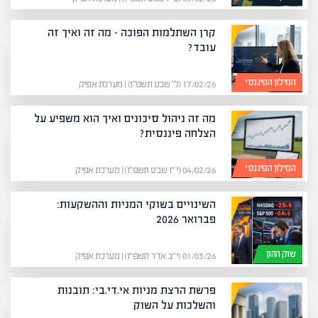
קרן השתלמות הפוכה – מה זה ואיך זה
עובד?
המילון הפיננסי
17/02/26 (ל׳ שבט תשפ״ו) | מערכת אפיק
מה זה ניהול סיכונים ואיך הוא משפיע על
הצלחה פיננסית?
המילון הפיננסי
04/02/26 (י״ז שבט תשפ״ו) | מערכת אפיק
השינויים בשוקי המניות וההשקעות:
פברואר 2026
שוק ההון
01/03/26 (י״ב אדר תשפ״ו) | מערכת אפיק
פרשת הרצת מניות אי.די.בי: תובנות
והשלכות על השוק