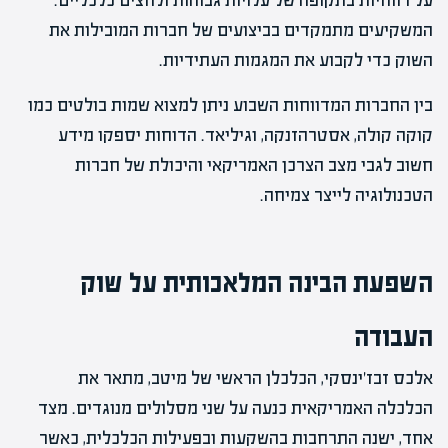
על רווחיות בתקופה של עלויות גבוהות ולחצים כלכליים.
המשקיעים מתמקדים בביצועים של חברות המובילות את
השוק כדי לקבוע את המגמות העתידיות.
בין החברות המדווחות השבוע ניתן למצוא שמות בולטים כמו
קוקה קולה, אסטרהזנקה, וגיליאד. הדוחות יספקו מידע
חשוב לגבי מצב הצרכן האמריקאי והיכולת של חברות
הטכנולוגיה לייצר צמיחה.
השפעת הבינה המלאכותית על שוק
העבודה
אלכס זבז’ינסקי, הכלכלן הראשי של מיטב, מתאר את
הכלכלה האמריקאית כנעה על שני מסלולים מנוגדים. מצד
אחד, ישנה התרחבות בהשקעות ובפעילות הכלכלית, כאשר