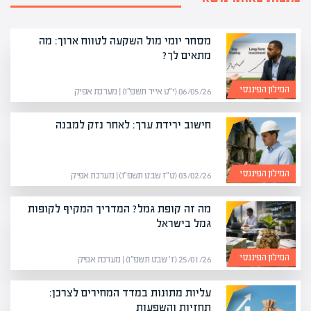
מסחר יומי מול השקעה לטווח ארוך: מה
מתאים לך?
המילון הפיננסי
06/05/26 (י״ט אייר תשפ״ו) | מערכת אפיק
חישוב ירידת ערך: לאחר נזק למבנה
המילון הפיננסי
03/02/26 (ט״ז שבט תשפ״ו) | מערכת אפיק
מה זה קופת גמל? המדריך המקיף לקופות
גמל בישראל
המילון הפיננסי
25/01/26 (ז׳ שבט תשפ״ו) | מערכת אפיק
עליות מתונות במדד המחירים לצרכן:
תחזיות והשפעות