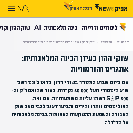
קראת 0% מתוך הכתבה
לימודים וקריירה
בינה מלאכותית -AI
שוק ההון וקרי
דף הבית
‹
וולסטריט
‹
שוקי ההון בעידן הבינה המלאכותית: אתגרים והזדמנויות
שוקי ההון בעידן הבינה המלאכותית:
אתגרים והזדמנויות
עם סיום שבוע המסחר בשוקי ההון, הדאו ג'ונס רשם
שיא היסטורי מעל 50,000 נקודות, בעוד שהנאסד"ק וה-
S&P 500 רשמו עליות משמעותיות. עם זאת,
האנליסטים נותרו זהירים והביעו דאגה לגבי מצב שוק
העבודה והשפעת ההשקעות העצומות בבינה מלאכותית
על הכלכלה.