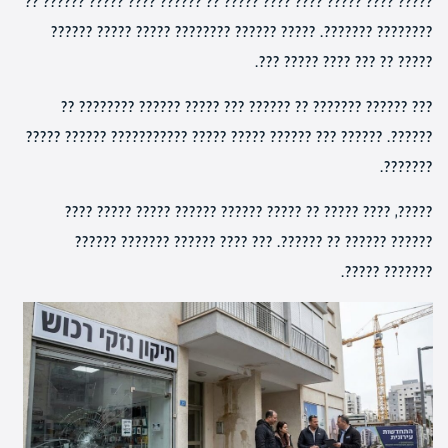
????? ???? ????? ???? ???? ????? ?? ?????? ???? ????? ?????? ??
???????? ???????. ????? ?????? ???????? ????? ????? ??????
????? ?? ??? ???? ????? ???.
??? ?????? ??????? ?? ?????? ??? ????? ?????? ???????? ??
??????. ?????? ??? ?????? ????? ????? ??????????? ?????? ?????
???????.
?????, ???? ????? ?? ????? ?????? ?????? ????? ????? ????
?????? ?????? ?? ??????. ??? ???? ?????? ??????? ??????
??????? ?????.