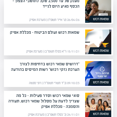
מענק של עד 2,500 שקל לתושבי הצפון —
הכסף מגיע היום לנייד
שמאות רכוש
26/04/26 (ט׳ אייר תשפ״ו) | מערכת אפיק
שמאות רכוש ועולם הביטוח – מכללת אפיק
שמאות רכוש
15/11/21 (י״א כסלו תשפ״ב) | מערכת אפיק
"דרושים שמאי רכוש בדחיפות לצורך
הערכת נזקי רכוש" רשות המיסים בהודעה
שמאות רכוש
09/10/23 (כ״ד תשרי תשפ״ד) | רוני מנשה
סוגי שמאי רכוש וסדר פעילות – כל מה
שצריך לדעת על מסלול שמאי רכוש, תעודה
והסמכה – מכללת אפיק
שמאות רכוש
24/11/21 (כ׳ כסלו תשפ״ב) | מערכת אפיק