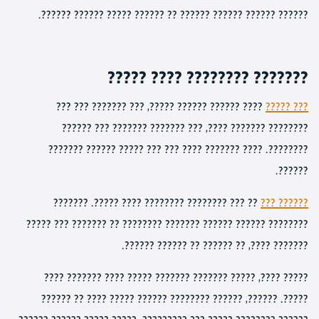
?????? ?????? ?????? ?????? ?? ?????? ????? ?????? ??????.
??????? ???????? ???? ?????
???? ?????? ?????? ?????, ??? ??????? ??? ???
??? ?????
???????? ??????? ????, ??? ??????? ??????? ??? ??????
????????. ???? ??????? ???? ??? ??? ????? ?????? ???????
??????.
?? ??? ???????? ???????? ???? ?????. ???????
?????? ???
???????? ?????? ?????? ??????? ???????? ?? ??????? ??? ?????
??????? ????, ?? ?????? ?? ?????? ??????.
????? ????, ????? ??????? ??????? ????? ???? ??????? ????
?????. ??????, ?????? ???????? ?????? ????? ???? ?? ??????