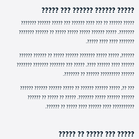
????? ?????? ?????? ??? ?????
????? ?????? ?? ??? ???? ?????? ??? ????? ?????? ???????
???????. ????? ?????? ????? ????? ????? ?? ?????? ???????
??????? ???? ???? ?????.
??????, ????? ????? ??????? ?????? ????? ?? ?????? ??????
?????? ???? ?????? ????. ????? ??? ??????? ??????? ???????
?????? ????????? ?????? ?? ???????.
??? ??, ????? ?????? ?????? ?? ????? ?????? ?????? ??????
?????? ?????? ????? ???????. ????? ?? ????? ?? ??????
?????????? ???? ?????? ???? ????? ?? ??????.
????? ??? ????? ?? ?????