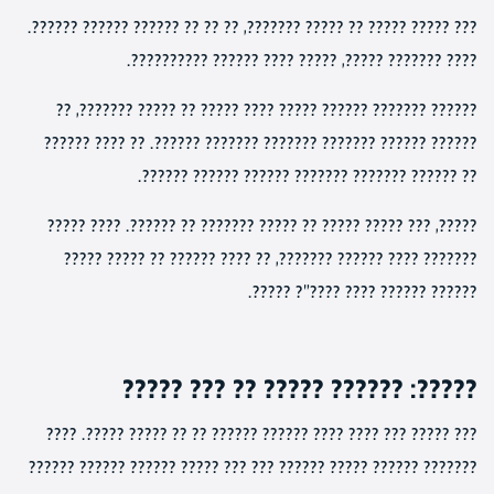
??? ????? ????? ?? ????? ???????, ?? ?? ?? ?????? ?????? ??????.
???? ??????? ?????, ????? ???? ?????? ??????????.
?????? ??????? ?????? ????? ???? ????? ?? ????? ???????, ??
?????? ?????? ??????? ??????? ??????? ??????. ?? ???? ??????
?? ?????? ??????? ??????? ?????? ?????? ??????.
?????, ??? ????? ????? ?? ????? ??????? ?? ??????. ???? ?????
??????? ???? ?????? ???????, ?? ???? ?????? ?? ????? ?????
?????? ?????? ???? ????"? ?????.
?????: ?????? ????? ?? ??? ?????
??? ????? ??? ???? ???? ?????? ?????? ?? ?? ????? ?????. ????
??????? ?????? ????? ?????? ??? ??? ????? ?????? ?????? ??????