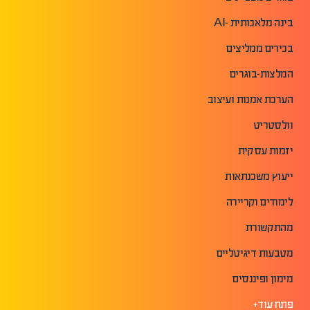
בינה מלאכותית -AI
בכירים ממליצים
המלצות-בוגרים
הערכת אמנות ועיצוב
וולסטריט
יזמות עסקית
ייעוץ משכנתאות
לימודים וקריירה
מהתקשורת
מטבעות דיגיטליים
מימון ופיננסים
פתח עוד+