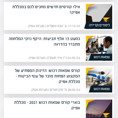
אילו קורסים חדשים מחכים לכם במכללת
אפיק?
לימודים וקריירה
17/12/20 (ב׳ טבת תשפ״א) | מערכת אפיק
כמעט 13 אלף תביעות: היקף נזקי המלחמה
מתברר בהדרגה
שמאות רכוש
04/05/26 (י״ז אייר תשפ״ו) | מערכת אפיק
קורס שמאות רכוש: הזינוק המפתיע של
המקצוע הפחות מוכר של ענף הביטוח –
מכללת אפיק
שמאות רכוש
28/05/20 (ה׳ סיון תש״פ) | מערכת אפיק
בוגרי קורס שמאות רכוש 2021 – מכללת
אפיק