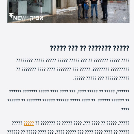
????? ??????? ?? ??? ?????
???? ????? ??????? ?? ??? ????? ????? ????? ????? ????????
????????? ????????. ????? ??? ??????? ???? ???? ??????? ??
????? ?????? ??? ????? ?????.
??????, ????? ?? ????? ????, ??? ???? ???? ????? ??????? ??????
?? ?????? ??????. ?? ???? ????? ?????? ?????? ??????? ?? ??????
????.
?????
?????
?????, ????? ?? ???? ???, ???? ????? ?? ??????? ??
????? ?? ???? ???? ???? ??? ????? ????. ??? ???? ????? ?? ??????