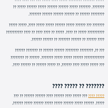
???????. ??????? ????? ?????? ?????? ????? ?????? ????? ??
???????? ?????? ?? ?????? ?????? ?????? ???????.
??????? ??? ?????? ????? ?????? ????? ????? ????, ????? ?????
?????????? ????? ?? ????. ????? ?? ???? ???? ?? ???? ??????????
???? ?????? ?? ?????? ??????? ?? ?????? ??????.
??? ??, ???????? ???????? ?????? ?????? ?? ??????? ??????
???????????? ?????? ????? ????? ???????. ?????? ?? ????????
??? ????? ????? ???? ??????, ?? ????? ?????? ?? ?????? ????.
??????? ?? ????? ????
??? ????? ???? ?????? ???? ?????? ?????? ?? ???
????? ????
?????. ?????? ????? ?????? ????? ????? ?????? ????? ??????,