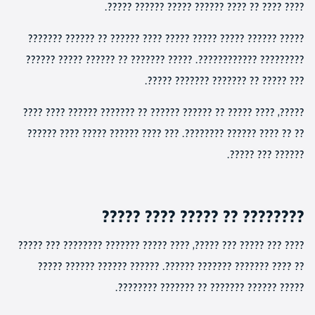
???? ???? ?? ???? ?????? ????? ?????? ?????.
????? ?????? ????? ????? ????? ???? ?????? ?? ?????? ???????
????????? ????????????. ????? ??????? ?? ?????? ????? ??????
??? ????? ?? ??????? ??????? ?????.
?????, ???? ????? ?? ?????? ?????? ?? ??????? ?????? ???? ????
?? ?? ???? ?????? ????????. ??? ???? ?????? ????? ???? ??????
?????? ??? ?????.
???????? ?? ????? ???? ?????
???? ??? ????? ??? ?????, ???? ????? ??????? ???????? ??? ?????
?? ???? ??????? ??????? ??????. ?????? ?????? ?????? ?????
????? ?????? ??????? ?? ??????? ????????.