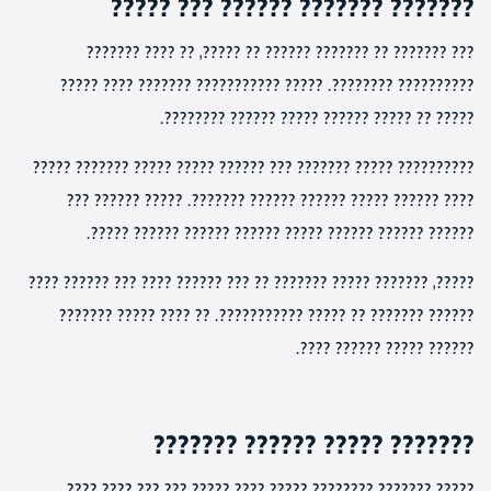
??????? ??????? ?????? ??? ?????
??? ??????? ?? ??????? ?????? ?? ?????, ?? ???? ???????
?????????? ????????. ????? ??????????? ??????? ???? ?????
????? ?? ????? ?????? ????? ?????? ????????.
?????????? ????? ??????? ??? ?????? ????? ????? ??????? ?????
???? ?????? ????? ?????? ?????? ???????. ????? ?????? ???
?????? ?????? ?????? ????? ?????? ?????? ?????? ?????.
?????, ??????? ????? ??????? ?? ??? ?????? ???? ??? ?????? ????
?????? ??????? ?? ????? ???????????. ?? ???? ????? ???????
?????? ????? ?????? ????.
??????? ????? ?????? ???????
????? ??????? ???????? ????? ???? ????? ??? ??? ???? ????