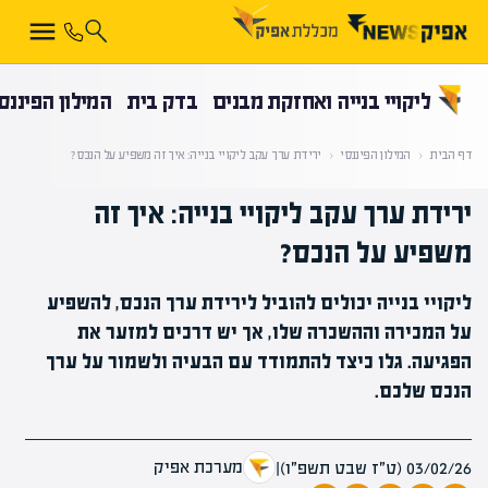
קראת 0% מתוך הכתבה
ליקויי בנייה ואחזקת מבנים
בדק בית
המילון הפיננס
דף הבית
‹
המילון הפיננסי
‹
ירידת ערך עקב ליקויי בנייה: איך זה משפיע על הנכס?
ירידת ערך עקב ליקויי בנייה: איך זה
משפיע על הנכס?
ליקויי בנייה יכולים להוביל לירידת ערך הנכס, להשפיע
על המכירה וההשכרה שלו, אך יש דרכים למזער את
הפגיעה. גלו כיצד להתמודד עם הבעיה ולשמור על ערך
הנכס שלכם.
מערכת אפיק
03/02/26 (ט״ז שבט תשפ״ו)
|