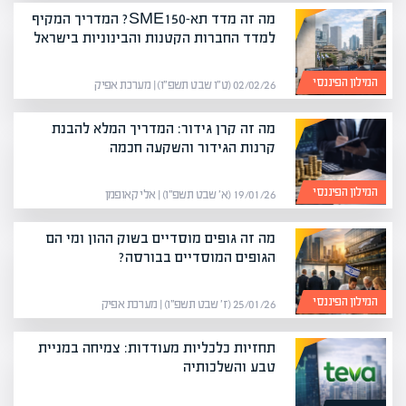
מה זה מדד תא-SME150? המדריך המקיף
למדד החברות הקטנות והבינוניות בישראל
המילון הפיננסי
02/02/26 (ט״ו שבט תשפ״ו) | מערכת אפיק
מה זה קרן גידור: המדריך המלא להבנת
קרנות הגידור והשקעה חכמה
המילון הפיננסי
19/01/26 (א׳ שבט תשפ״ו) | אלי קאופמן
מה זה גופים מוסדיים בשוק ההון ומי הם
הגופים המוסדיים בבורסה?
המילון הפיננסי
25/01/26 (ז׳ שבט תשפ״ו) | מערכת אפיק
תחזיות כלכליות מעודדות: צמיחה במניית
טבע והשלכותיה