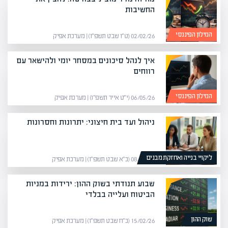
החשיבות
המילון הפיננסי
02/02/26 (ט״ו שבט תשפ״ו) | מערכת אפיק
איך לנהל סיכונים במסחר יומי ולהישאר עם
רווחים
המילון הפיננסי
06/05/26 (י״ט אייר תשפ״ו) | מערכת אפיק
ניהול ועד בית חיצוני: יתרונות וחסרונות
ליקויי בנייה ואחזקת מבנים
08/02/26 (כ״א שבט תשפ״ו) | מערכת אפיק
שבוע תנודתי בשוק ההון: ירידות במניות
הביטוח ועלייה בבלדי
שוק ההון
15/02/26 (כ״ח שבט תשפ״ו) | מערכת אפיק