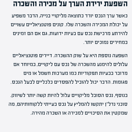
השפעת ירידת הערך על מכירה והשכרה
כאשר ערך הנכס יורד כתוצאה מליקויי בנייה, הדבר משפיע
על יכולת המכירה והשכרה שלו. קונים פוטנציאליים עשויים
להירתע מרכישת נכס עם בעיות ידועות, גם אם הם זמינים
במחירים נמוכים יותר.
השפעה נוספת היא על שוק ההשכרה. דיירים פוטנציאליים
עלולים להימנע מהשכרה של נכס עם ליקויים, במיוחד אם
מדובר בבעיות תפקודיות כמו מערכות חשמל או מים
פגומות. הדבר יכול להוביל להפסדים כלכליים לבעל הנכס.
בנוסף, נכס הסובל מליקויים עלול להיות קשה יותר לשיווק.
סוכני נדל"ן יתקשו להמליץ על נכס בעייתי ללקוחותיהם, מה
שמקטין את הסיכויים למכירה או השכרה מהירה.