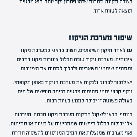
בצורה תקינה. למרות שזהו פתרון יקר יותר, הוא מבטיח
תוצאה לטווח ארוך.
שיפור מערכת הניקוז
גם לאחר תיקון השיפועים, חשוב לדאוג למערכת ניקוז
איכותית. מערכת ניקוז טובה תכלול צינורות ניקוז רחבים
ומסננים שימנעו משאריות ולכלוך לסתום את הצינורות.
יש לזכור לבדוק ולנקות את מערכת הניקוז באופן תקופתי.
ניקוי קבוע ימנע סתימות ויבטיח זרימה חופשית של מים.
פעולה פשוטה זו יכולה למנוע בעיות רבות.
בנוסף, כדאי לשקול התקנת מערכת ניקוז חכמה. מערכות
אלו יכולות לכלול חיישנים שמתריעים על בעיות או סתימות,
ואף מערכות שמנצלות את המים המנוקזים להשקיה חוזרת.