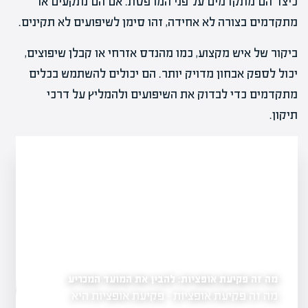
כיצד הם מתקדמים על פני המרפסת. אם הם נתקעים או
מתקדמים בצורה לא אחידה, זהו סימן לשיפועים לא תקינים.
ביקור של איש מקצוע, כמו מהנדס אזרחי או קבלן שיפוצים,
יכול לספק אבחון מדויק יותר. הם יכולים להשתמש בכלים
מתקדמים כדי לבדוק את השיפועים ולהמליץ על דרכי
תיקון.
מה זה פקיעת אופציות: להבין את המועד המכריע
ים
מה זה אופציות בשוק הה
מה זה פקיעת אופציות - פקיעת אופציות היא
גשת, המהווה
בהשקעות