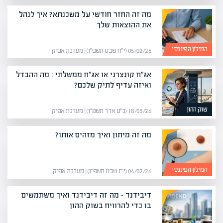
מה זה החזר חודשי על משכנתא? איך לנהל
את ההוצאות שלך
המילון הפיננסי
05/02/26 (י״ח שבט תשפ״ו) | מערכת אפיק
אג"ח קונצרני או אג"ח ממשלתי : מה ההבדל
ואיזה עדיף לתיק שלכם?
שוק ההון
18/03/26 (כ״ט אדר תשפ״ו) | מערכת אפיק
מה זה מיתון ואיך מזהים אותו?
המילון הפיננסי
04/02/26 (י״ז שבט תשפ״ו) | מערכת אפיק
דיבידנד – מה זה דיבידנד ואיך משתמשים
בו כדי להרוויח בשוק ההון