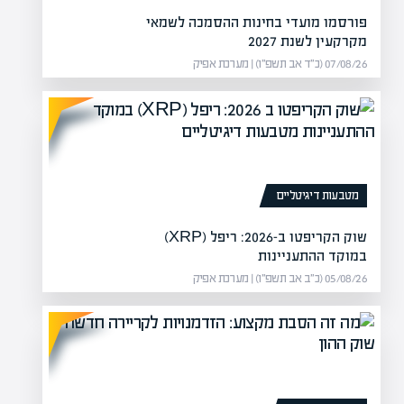
 למהלך פישוט מבנה החזקות
פורסמו מועדי בחינות ההסמכה לשמאי
ח וחלוקת מניות…
מקרקעין לשנת 2027
07/08/26 (כ״ד אב תשפ״ו) | מערכת אפיק
מטבעות דיגיטליים
שוק הקריפטו ב-2026: ריפל (XRP)
במוקד ההתעניינות
05/08/26 (כ״ב אב תשפ״ו) | מערכת אפיק