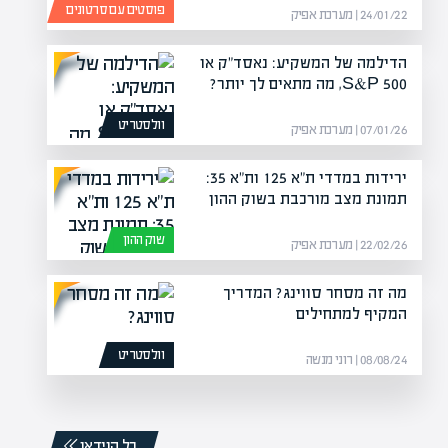
פוסטים עם סרטונים
24/01/22 | מערכת אפיק
הדילמה של המשקיע: נאסד"ק או
S&P 500, מה מתאים לך יותר?
וולסטריט
07/01/26 | מערכת אפיק
ירידות במדדי ת"א 125 ות"א 35:
תמונת מצב מורכבת בשוק ההון
שוק ההון
22/02/26 | מערכת אפיק
מה זה מסחר סווינג? המדריך
המקיף למתחילים
וולסטריט
08/08/24 | רוני מנשה
כל הוידאו