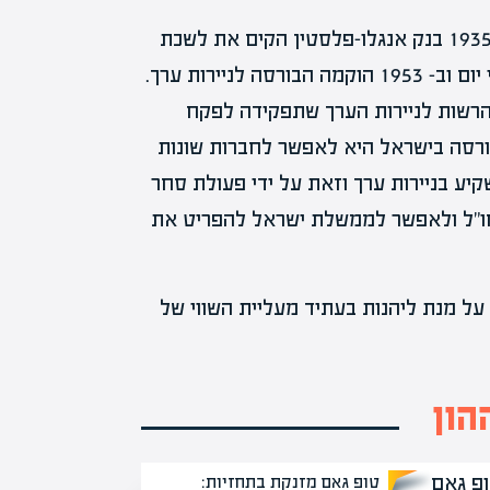
בישראל החלו לסחור בבורסה עוד בשנת השלושים. ב- 1935 בנק אנגלו-פלסטין הקים את לשכת
החליפין לניירות ערך שבה נסחרו ניירות ערך כשעה מדי יום וב- 1953 הוקמה הבורסה לניירות ערך.
קמה הרשות לניירות הערך שתפקידה לפקח
רסה בישראל היא לאפשר לחברות שונות
יע בניירות ערך וזאת על ידי פעולת סחר
מחו"ל ולאפשר לממשלת ישראל להפריט את
ל מנת ליהנות בעתיד מעליית השווי של
הון
טופ גאם מזנקת בתחזיות: