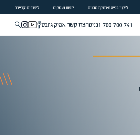
ליקויי בנייה ואחזקת מבנים
יזמות ועסקים
לימודים וקריירה
צרו קשר
1-700-700-741
כניסה
אפיק ג'ובס