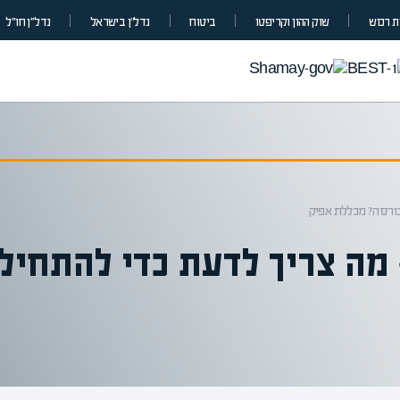
 רכוש
שוק ההון וקריפטו
ביטוח
נדל”ן בישראל
נדל״ן חו״ל
בורסה? מכללת אפיק
מה צריך לדעת כדי להתחיל