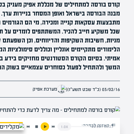
קורס בורסה למתחילים של מכללת אפיק מעניק בסיס
מבנה הבורסה בישראל ואופן המסחר בניירות ערך. 
מתבצעות עסקאות קנייה ומכירה, מי הם הגורמים 
שכל משקיע חייב להכיר. המשתתפים לומדים על תפ
מניות, חשיבות השקיפות והדיווחים, וכן השפעתם 
הלימודים מתקיימים אונליין וכוללים סימולציות 
אמיתי. בסיום הקורס הסטודנטים מחזיקים בידע 
המשך ולהתחיל לפעול כסוחרים עצמאיים בשוק ההו
מערכת אפיק
03/02/16 (כ״ד שבט תשע״ו)
|
האזנה לכתבה:
00:00
/
05:23
1.0x