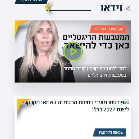
וידאו
מטבעות דיגיטליים
למה ללמוד ביטקוין? | קורס מסחר
במטבעות וירטואליים
שמאות מקרקעין