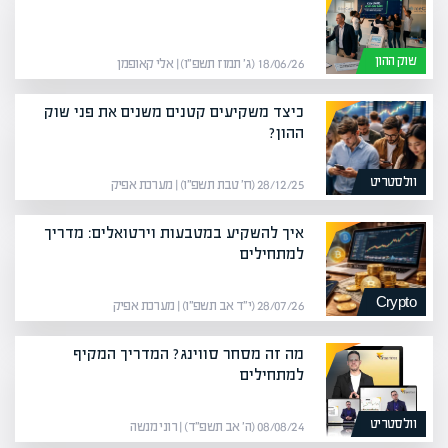
שוק ההון
18/06/26 (ג׳ תמוז תשפ״ו) | אלי קאופמן
כיצד משקיעים קטנים משנים את פני שוק
ההון?
וולסטריט
28/12/25 (ח׳ טבת תשפ״ו) | מערכת אפיק
איך להשקיע במטבעות וירטואלים: מדריך
למתחילים
Crypto
28/07/26 (י״ד אב תשפ״ו) | מערכת אפיק
מה זה מסחר סווינג? המדריך המקיף
למתחילים
וולסטריט
08/08/24 (ה׳ אב תשפ״ד) | רוני מנשה