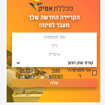
הקריירה החדשה שלך
מעבר לפינה!
אני מסכים/ה
תנאי
מדיניות
ול-
.
ל-
השימוש
הפרטיות
שלח