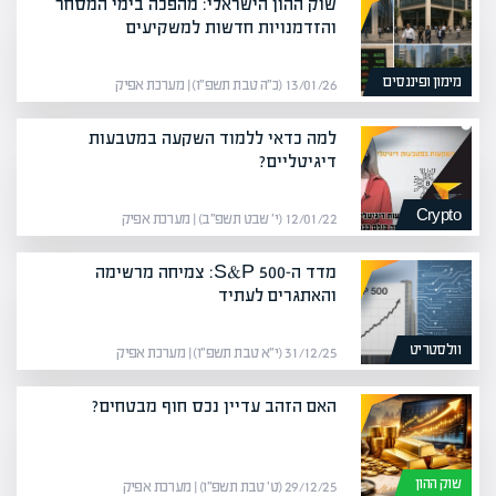
שוק ההון הישראלי: מהפכה בימי המסחר
והזדמנויות חדשות למשקיעים
מימון ופיננסים
13/01/26 (כ״ה טבת תשפ״ו) | מערכת אפיק
למה כדאי ללמוד השקעה במטבעות
דיגיטליים?
Crypto
12/01/22 (י׳ שבט תשפ״ב) | מערכת אפיק
מדד ה-S&P 500: צמיחה מרשימה
והאתגרים לעתיד
וולסטריט
31/12/25 (י״א טבת תשפ״ו) | מערכת אפיק
האם הזהב עדיין נכס חוף מבטחים?
שוק ההון
29/12/25 (ט׳ טבת תשפ״ו) | מערכת אפיק