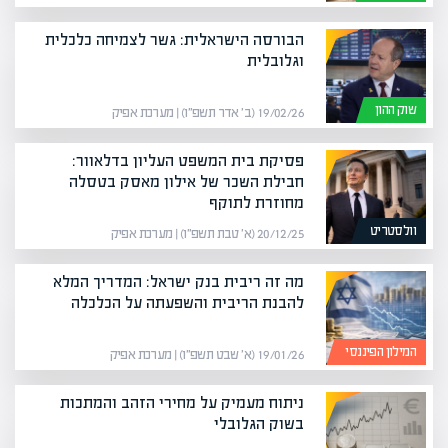
הבורסה הישראלית: גשר לצמיחה כלכלית
וגלובלית
שוק ההון
19/02/26 (ב׳ אדר תשפ״ו) | מערכת אפיק
פסיקת בית המשפט העליון בדלאוור:
חבילת השכר של אילון מאסק בטסלה
מחוזרת לתוקף
וולסטריט
20/12/25 (א׳ טבת תשפ״ו) | מערכת אפיק
מה זה ריבית בנק ישראל: המדריך המלא
להבנת הריבית והשפעתה על הכלכלה
המילון הפיננסי
19/01/26 (א׳ שבט תשפ״ו) | מערכת אפיק
ניתוח מעמיק על מחירי הזהב והמתכות
בשוק הגלובלי