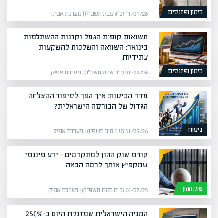
מימון ופיננסים
11/01/26 (כ״ג טבת תשפ״ו) | מערכת אפיק
תשואות קופות הגמל וקרנות ההשתלמות
בינואר: השוואה והשלכות להשקעות
עתידיות
מימון ופיננסים
01/02/26 (י״ד שבט תשפ״ו) | מערכת אפיק
מדד הביטוח: איך הפך לסיפור ההצלחה
הגדול של הבורסה הישראלית?
ביטוח
31/05/26 (ט״ו סיון תשפ״ו) | מערכת אפיק
קורס שוק ההון למתקדמים – ידע פיננסי
שמקפיץ אותך לרמה הבאה
שוק ההון
24/07/25 (כ״ח תמוז תשפ״ה) | מערכת אפיק
המניה הישראלית שמזנקת היום ב-250%