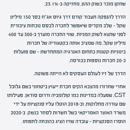
שחקן מוכר בשוק ההון, מחזיקה ב-23.1%.
הדרך להנפקה תעבור קודם דרך גיוס אג"ח בסך 150 מיליון
שקל — שלב מקדים שיאפשר לחברה לבסס נוכחות ציבורית
לפני שתצא לשוק המניות. שווי החברה מוערך ב-300 עד 400
מיליון שקל, מה שמציב אותה בקטגוריה של חברות
בינוניות-קטנות בתחום האנרגיה המתחדשת — שם פועלות
כ-20 חברות נוספות בבורסה.
הדרך של זיו לעולם העסקים לא הייתה פשוטה.
אחרי שחרורו מהצבא הקים חברת ייעוץ ביטחוני בשם גלובל
CST, שפעלה במדינות כמו קולומביה ודרום סודאן. פעילותו
שם עוררה מחלוקות, וב-2018 הוטלו עליו סנקציות על ידי
משרד האוצר האמריקאי בשל חשדות לסחר בנשק. ב-2020
הוסרו הסנקציות — עובדה שזיו הציג כהוכחה לחפותו.