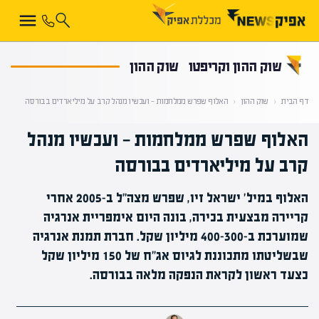
קראת 0% מתוך הכתבה
שוק ההון וקריפטו
שוק ההון
דף הבית
‹
שוק ההון
‹
האלוף שפרש ממלחמות — ועכשיו מנהל קרב על מיליארדים בבורסה
האלוף שפרש ממלחמות — ועכשיו מנהל
קרב על מיליארדים בבורסה
האלוף במיל' ישראל זיו, שפרש מצה"ל ב-2005 אחרי
קריירה מבצעית בכירה, בונה היום אימפריית אנרגיה
שמוערכת ב-300–400 מיליון שקל. חברת תמנת אנרגיה
שבשליטתו מתכוננת לגיוס אג"ח של 150 מיליון שקל
כצעד ראשון לקראת הנפקה מלאה בבורסה.