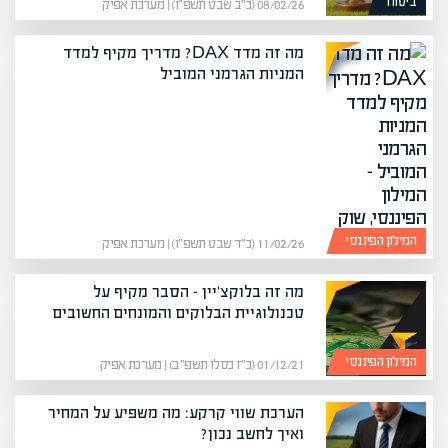
ביטוח
08/02/26 (כ״ב שבט תשפ״ו) | מערכת אפיק
מה זה מדד DAX? מדריך מקיף למדד
המניות הגרמני המוביל
המילון הפיננסי
11/02/26 (כ״ד שבט תשפ״ו) | מערכת אפיק
מה זה בלוקצ'יין – הסבר מקיף על
טכנולוגיית הבלוקים והמונחים החשובים
המילון הפיננסי
01/12/21 (כ״ז כסלו תשפ״ב) | מערכת אפיק
הערכת שווי קרקע: מה משפיע על המחיר
ואיך לחשב נכון?