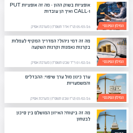
אופציות בשוק ההון – מה זה אופציות PUT
ו-CALL ואיך הן עובדות
המילון הפיננסי
05/03/26 (ט״ז אדר תשפ״ו) | מערכת אפיק
מה זה דמי ניהול? המדריך המקיף לעמלות
בקרנות נאמנות וקרנות השקעה
המילון הפיננסי
01/02/26 (י״ד שבט תשפ״ו) | מערכת אפיק
ערך כינון מול ערך שיפוי: ההבדלים
והמשמעויות
המילון הפיננסי
03/02/26 (ט״ז שבט תשפ״ו) | מערכת אפיק
מה זה ביטוח? האיזון המושלם בין סיכון
לבטחון