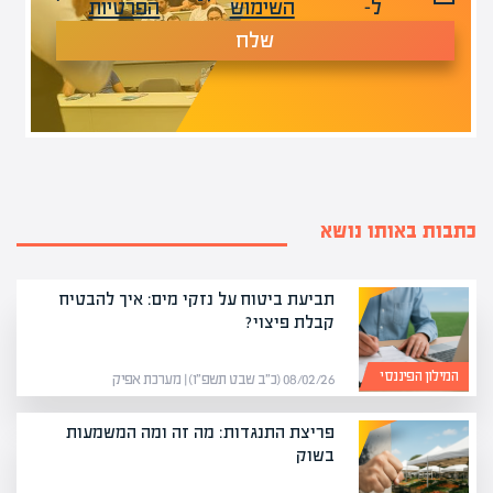
ל-
השימוש
הפרטיות
שלח
כתבות באותו נושא
תביעת ביטוח על נזקי מים: איך להבטיח
קבלת פיצוי?
המילון הפיננסי
08/02/26 (כ״ב שבט תשפ״ו) | מערכת אפיק
פריצת התנגדות: מה זה ומה המשמעות
בשוק