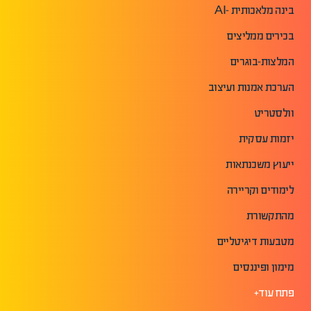
בינה מלאכותית -AI
בכירים ממליצים
המלצות-בוגרים
הערכת אמנות ועיצוב
וולסטריט
יזמות עסקית
ייעוץ משכנתאות
לימודים וקריירה
מהתקשורת
מטבעות דיגיטליים
מימון ופיננסים
פתח עוד+