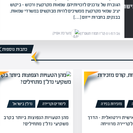
הגוברת של צרכנים לזכויותיהם. שמאות מקרקעין ורכוש — ביקוש
יציב שמאי מקרקעין ממשיכים להיות מבוקשים במשרדי שמאות,
בבנקים, בחברות ייזום […]
מערכת אפיק
01/07/26 (ט״ז תמוז תשפ״ו)
|
כתבות נוספות
מזכירות בכירה
לימודים וקריירה
נדל”ן בישראל
ישית וירטואלית – הדרך
מהן הטעויות הנפוצות ביותר בקרב
קריירה מרוויחה
משקיעי נדל"ן מתחילים?