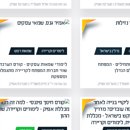
08/09/24 (ה׳ אלול תשפ״ד) | מערכת אפיק
נדל”ן בישראל
לימודים וקריירה
שמאות רכוש
תחילים – המפתח
לימודי שמאות עסקים – קורס הערכת
 הנדלן
שווי חברות המפתח לקריירה מתגמלת
ומספקת
18/06/24 (י״ב סיון תשפ״ד) | מערכת אפיק