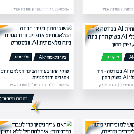
23/02/26 (ו׳ אדר תשפ״ו) | מערכת אפיק
שוק ההון
וולסטריט
בינה מלאכותית -AI
בינה מלאכותית AI בבורסה – איך
שוקי ההון בעידן הבינה המלאכותית:
ההון
אתגרים והזדמנויות
11/02/26 (כ״ד שבט תשפ״ו) | מערכת אפיק
כתבות נוספות