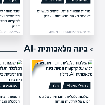
לימודים וקריירה
מזכירות בכירה
בדק בית
סודות הפאוור פוינט: טיפים מעשיים
שכר מאתר ליק
לעיצוב מצגות מרשימות – אפיק
הלימודים ואי
למקצוע המבו
אפיק
09/06/24 (ג׳ סיון תשפ״ד) | רוני מנשה
05/09/23 (י״ט אלול תשפ״ג) | רוני מנשה
בינה מלאכותית -AI
נדל”ן
בינה מלאכותית -AI
בינה מלאכותית -AI
השלכות כלכליות וחברתיות של מס
השפעת הבינה
רכוש על קרקעות פנויות
הכלכלה הגלוב