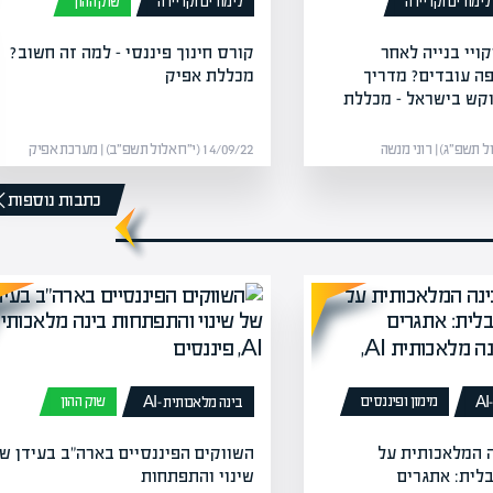
לימודים וקריירה
לימודים וקריירה
שוק ההון
ויי בנייה לאחר
קורס חינוך פיננסי – למה זה חשוב?
פה עובדים? מדריך
מכללת אפיק
קש בישראל – מכללת
14/09/22 (י״ח אלול תשפ״ב) | מערכת אפיק
כתבות נוספות
מימון ופיננסים
שוק ההון
בינה מלאכותית -AI
 המלאכותית על
השווקים הפיננסיים בארה"ב בעידן ש
לית: אתגרים
שינוי והתפתחות