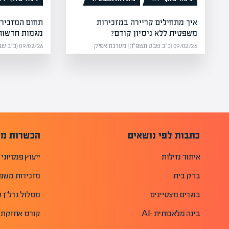
איך מתחילים קריירה במזכירות
תחום המזכיר
משפטית ללא ניסיון קודם?
מגמות חדשות 
09/02/26 (כ״ב שבט תשפ״ו) | מערכת אפיק
09/02/26 (כ״ב שבט תשפ״ו) | מערכת אפיק
כתבות לפי נושאים
הכשרות מק
איתור נזילות
ייעוץ פנסיוני
בדק בית
מזכירות משפ
בוגרים מצטיינים
מסלול נדל"ן ל
בינה מלאכותית -AI
קורס אחזקת 