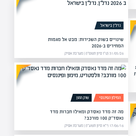
נדל”ן בישראל
שינויים בשוק השכירות: מבט אל מגמות
המחירים ב-2026
31/05/26 (ט״ו סיון תשפ״ו) | מערכת אפיק
המילון הפיננסי
שוק ההון
מה זה מדד נאסדק ומאילו חברות מדד
נאסד"ק 100 מורכב?
17/06/16 (י״א סיון תשע״ו) | מערכת אפיק