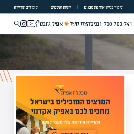
ליקויי בנייה ואחזקת מבנים
יזמות ועסקים
לימודים וקריירה
צרו קשר
1-700-700-741
כניסה
אפיק ג'ובס
המרצים המובילים בישראל
י
מחכים לכם באפיק אקדמי
תר
הקריירה החדשה שלך מעבר לפינה!