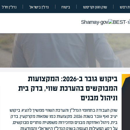
 רכוש
שוק ההון וקריפטו
ביטוח
נדל”ן בישראל
נדל״ן חו״ל
ביקוש גובר ב-2026: המקצועות
מומחים בהערכת שווי
המבוקשים בהערכת שווי, בדק בית
מומחים
מעל
1000
וניהול מבנים
בהערכות שוו
מחכים לכם בא
שוק העבודה בתחומי הנדל״ן והערכת השווי ממשיך להציג ביקוש
יציב ואף גובר בשנת 2026. מקצועות כמו שמאות מקרקעין, בדק
בית, ניהול ואחזקת מבנים ומזכירות משפטית נותרים מבוקשים,
על רקע הפעילות הענפה בשוק הנדל״ן הישראלי והמודעות