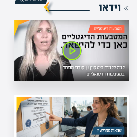
וידאו
מטבעות דיגיטליים
למה ללמוד ביטקוין? | קורס מסחר
במטבעות וירטואליים
שמאות מקרקעין