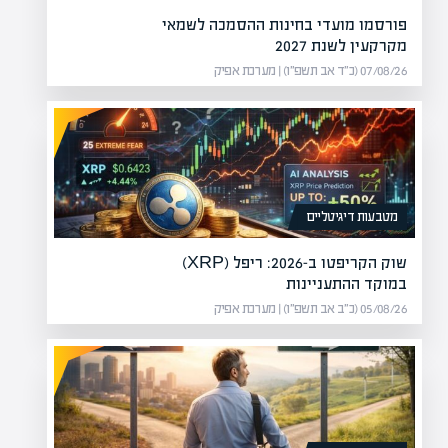
פורסמו מועדי בחינות ההסמכה לשמאי
מקרקעין לשנת 2027
07/08/26 (כ״ד אב תשפ״ו) | מערכת אפיק
מטבעות דיגיטליים
שוק הקריפטו ב-2026: ריפל (XRP)
במוקד ההתעניינות
05/08/26 (כ״ב אב תשפ״ו) | מערכת אפיק