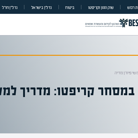
 רכוש
שוק ההון וקריפטו
ביטוח
נדל”ן בישראל
נדל״ן חו״ל
י פיוז'ן מדיה
ת במסחר קריפטו: מדריך ל