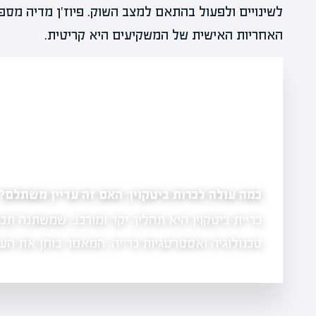
לשינויים ולפעול בהתאם למצב השוק. פיוז'ן מדיה מספק
האחריות האישית של המשקיעים היא קריטית.
איפה קונים מטבעות קריפטו: המדרי
ין משתלם?
המדריך המקיף למתחילים שיסביר 
נה תכופות בהתאם למחירים,
את העלויות, ההשפעות…
מטבעות קריפטו, להתנהל בצורה ב