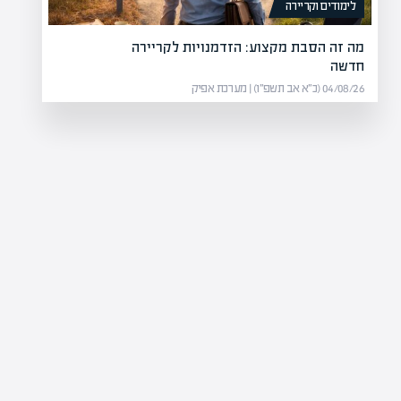
לימודים וקריירה
מה זה הסבת מקצוע: הזדמנויות לקריירה
חדשה
04/08/26 (כ״א אב תשפ״ו) | מערכת אפיק