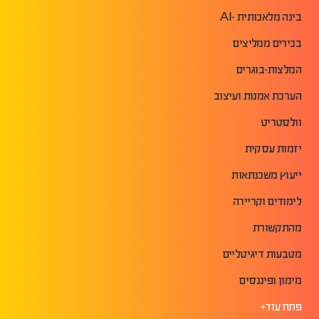
בינה מלאכותית -AI
בכירים ממליצים
המלצות-בוגרים
הערכת אמנות ועיצוב
וולסטריט
יזמות עסקית
ייעוץ משכנתאות
לימודים וקריירה
מהתקשורת
מטבעות דיגיטליים
מימון ופיננסים
פתח עוד+