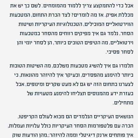
אבל כדי להתמקצע צריך ללמוד מהמומחים. לשם כך יש את
מכללת אפיק. אז מה לומדים? לצד הכרת התחום, המטבעות
הווירטואליים המובילים, הטכנולוגיות העיקריות ושיטות
הסחר, נלמד גם איך מפיקים רווחים מהסחר במטבעות
וירטואליים, מה הטיפים הטובים ביותר, הן לסחר יומי והן
לסחר פסיבי.
תלמדו גם איך להשיג מטבעות משלכם, מה השיטות הטובות
ביותר להימנע מהפסדים, ובעיקר איך להיזהר מהונאות, כי
לצערנו בתחום הזה יש גם לא מעט שקרים ומינופים, אבל
בעזרת ידע מהמנוסים תצליחו להימנע מטעויות של
מתחילים.
הנושאים העיקריים הנלמדים הם מבוא לעולם הקריפטו,
הכרה עם פלטפורמות הסחר העיקריות כולל עלויות ועמלות,
איך פותחים ארנק דיגיטלי וממה להיזהר;.מהן הודעות שוק