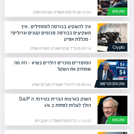
שוק ההון
28/12/25 (ח׳ טבת תשפ״ו) | מערכת אפיק
איך להשקיע בבורסה למתחילים , איך
משקיעים בבורסה סכומים קטנים וגדולים?
– מכללת אפיק
Crypto
03/02/16 (כ״ד שבט תשע״ו) | מערכת אפיק
המוסדיים מוכרים דולרים בשיא — וזה מה
שמחזק את השקל
שוק ההון וקריפטו
05/05/26 (י״ח אייר תשפ״ו) | מערכת אפיק
השוק בארצות הברית בטירוף, ה S&P
הולך לעלות לפחות ב 4%
שוק ההון
11/12/23 (כ״ח כסלו תשפ״ד) | יעקב חזן