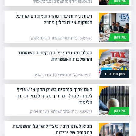
שוק ההון
05/04/26 (י״ח ניסן תשפ״ו) | מערכת אפיק
רשות ניירות ערך מהדקת את הפיקוח על
הנפקות אג"ח נדל"ן מחו"ל
שוק ההון
13/07/26 (כ״ח תמוז תשפ״ו) | מערכת אפיק
הטלת מס נוסף על הבנקים: המשמעות
וההשלכות האפשריות
מימון ופיננסים
20/12/25 (א׳ טבת תשפ״ו) | מערכת אפיק
האם צריך קורסים בשוק ההון או שעדיף
ללמוד לבד? – מדריך מקיף לבחירת דרך
הלימוד
שוק ההון
15/09/25 (כ״ב אלול תשפ״ה) | מערכת אפיק
מבוא לשוק דובי: כיצד להגן על ההשקעות
בתקופה של ירידות