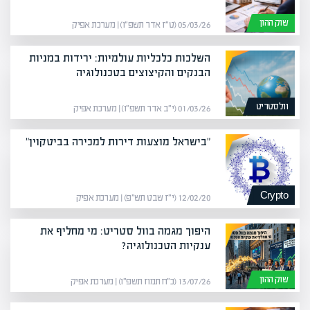
שוק ההון
05/03/26 (ט״ז אדר תשפ״ו) | מערכת אפיק
השלכות כלכליות עולמיות: ירידות במניות
הבנקים והקיצוצים בטכנולוגיה
וולסטריט
01/03/26 (י״ב אדר תשפ״ו) | מערכת אפיק
"בישראל מוצעות דירות למכירה בביטקוין"
Crypto
12/02/20 (י״ז שבט תש״פ) | מערכת אפיק
היפוך מגמה בוול סטריט: מי מחליף את
ענקיות הטכנולוגיה?
שוק ההון
13/07/26 (כ״ח תמוז תשפ״ו) | מערכת אפיק