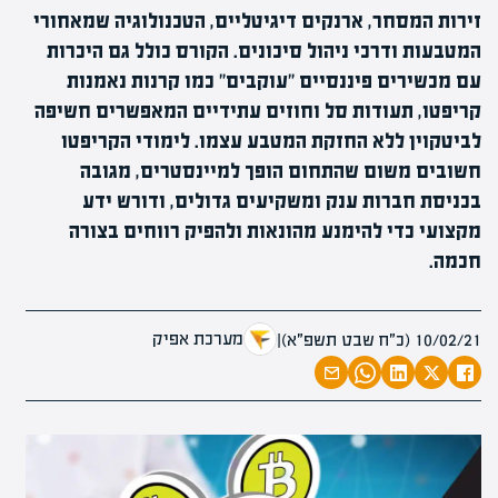
זירות המסחר, ארנקים דיגיטליים, הטכנולוגיה שמאחורי
המטבעות ודרכי ניהול סיכונים. הקורס כולל גם היכרות
עם מכשירים פיננסיים "עוקבים" כמו קרנות נאמנות
קריפטו, תעודות סל וחוזים עתידיים המאפשרים חשיפה
לביטקוין ללא החזקת המטבע עצמו. לימודי הקריפטו
חשובים משום שהתחום הופך למיינסטרים, מגובה
בכניסת חברות ענק ומשקיעים גדולים, ודורש ידע
מקצועי כדי להימנע מהונאות ולהפיק רווחים בצורה
חכמה.
מערכת אפיק
10/02/21 (כ״ח שבט תשפ״א)
|