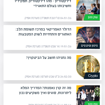
דירקטוריון – מהו דירקטוריון, תפקידיו
וחשיבותו בעולם התאגידי
שוק ההון
04/01/26 (ט״ו טבת תשפ״ו) | מערכת אפיק
הדולר האמריקאי במרכז תשומת הלב:
האתגרים והתחזיות לשוק המטבעות
מימון ופיננסים
19/01/26 (א׳ שבט תשפ״ו) | מערכת אפיק
מה נתניהו חושב על הביטקוין?
Crypto
24/02/20 (כ״ט שבט תש״פ) | מערכת אפיק
מה זה קרן נאמנות? המדריך המלא
ליתרונות, סוגים ואיך משקיעים נכון
שוק ההון