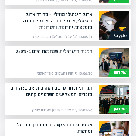
11/08/16 (ז׳ אב תשע״ו) | מערכת אפיק
ארנק דיגיטלי מומלץ – מה זה ארנק
דיגיטלי, ארנקי תוכנה וארנקי חומרה
מומלצים, יתרונות וחסרונות
Crypto
10/08/21 (ב׳ אלול תשפ״א) | מערכת אפיק
המניה הישראלית שמזנקת היום ב-250%
שוק ההון
18/06/26 (ג׳ תמוז תשפ״ו) | אלי קאופמן
תנודתיות חריגה בבורסה בתל אביב: הזרים
מוכרים, המשקיעים הפרטיים קונים
שוק ההון
12/03/26 (כ״ג אדר תשפ״ו) | מערכת אפיק
אסטרטגיות השקעה חכמות בקרנות סל
ומחקות