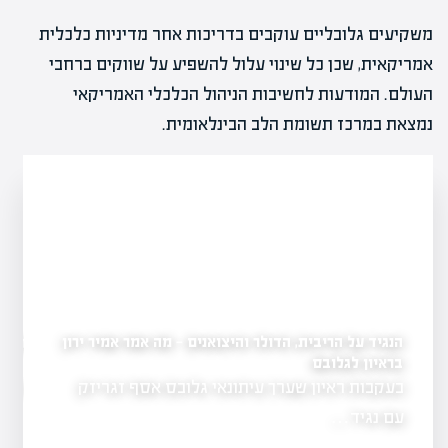
משקיעים גלובליים עוקבים בדריכות אחר מדיניות כלכלית
אמריקאית, שכן כל שינוי עלול להשפיע על שווקים ברחבי
העולם. המודעות לחשיבות הניהול הכלכלי האמריקאי
נמצאת במרכז תשומת הלב הבינלאומית.
הנגיד על הריבית, הדולר והיצואנים — מה אמר אמיר ירון
תי מחירי הדירות
ינואר
בראיון לגלובס
בעקבות ראיון שערך עיתונאי גלובס אסף זגריזק
ועדת המוניטרין 
ל מזרחי
הורדת…
עם נגיד…