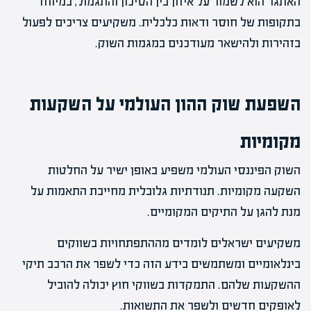
האתגר הוא לשמור על איזון בין הסיכון והתגמול, במיוחד
בתקופות של חוסר ודאות כלכלית. משקיעים צריכים לפעול
בזהירות ולהישאר מעודכנים במגמות השוק.
השפעת שוק ההון העולמי על השקעות
מקומיות
השוק הפיננסי העולמי משפיע באופן ישיר על החלטות
השקעה מקומיות. תנודתיות גלובלית מחייבת התאמות על
מנת להגן על התיקים המקומיים.
משקיעים ישראלים לומדים מההתפתחויות בשווקים
בינלאומיים ומשתמשים בידע הזה כדי לשפר את הרכב תיקי
ההשקעות שלהם. התמקדות בשווקי חוץ יכולה להוביל
לאופקים חדשים ולשפר את התשואות.