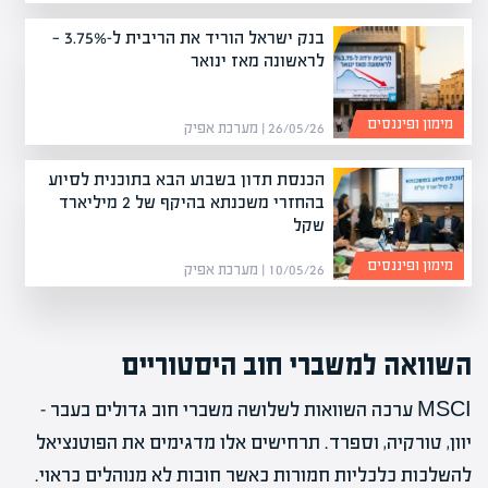
בנק ישראל הוריד את הריבית ל-3.75% —
לראשונה מאז ינואר
מימון ופיננסים
26/05/26 | מערכת אפיק
הכנסת תדון בשבוע הבא בתוכנית לסיוע
בהחזרי משכנתא בהיקף של 2 מיליארד
שקל
מימון ופיננסים
10/05/26 | מערכת אפיק
השוואה למשברי חוב היסטוריים
MSCI ערכה השוואות לשלושה משברי חוב גדולים בעבר –
יוון, טורקיה, וספרד. תרחישים אלו מדגימים את הפוטנציאל
להשלכות כלכליות חמורות כאשר חובות לא מנוהלים כראוי.