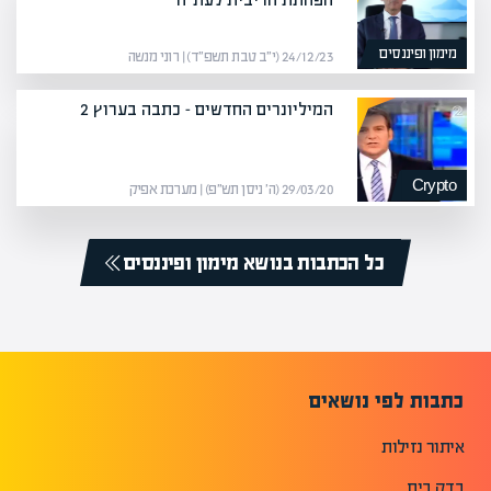
מימון ופיננסים
24/12/23 (י״ב טבת תשפ״ד) | רוני מנשה
המיליונרים החדשים – כתבה בערוץ 2
Crypto
29/03/20 (ה׳ ניסן תש״פ) | מערכת אפיק
כל הכתבות בנושא מימון ופיננסים
כתבות לפי נושאים
איתור נזילות
בדק בית