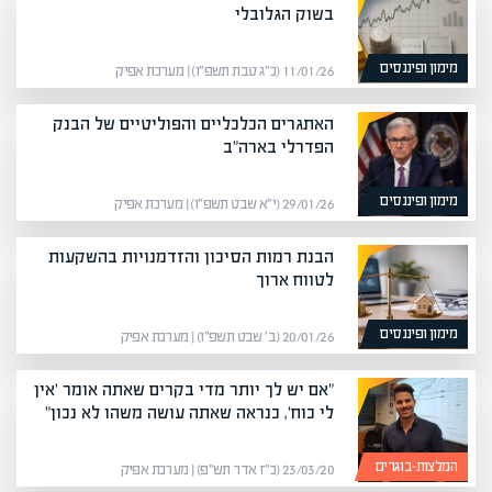
בשוק הגלובלי
מימון ופיננסים
11/01/26 (כ״ג טבת תשפ״ו) | מערכת אפיק
האתגרים הכלכליים והפוליטיים של הבנק
הפדרלי בארה"ב
מימון ופיננסים
29/01/26 (י״א שבט תשפ״ו) | מערכת אפיק
הבנת רמות הסיכון והזדמנויות בהשקעות
לטווח ארוך
מימון ופיננסים
20/01/26 (ב׳ שבט תשפ״ו) | מערכת אפיק
"אם יש לך יותר מדי בקרים שאתה אומר 'אין
לי כוח', כנראה שאתה עושה משהו לא נכון"
המלצות-בוגרים
23/03/20 (כ״ז אדר תש״פ) | מערכת אפיק