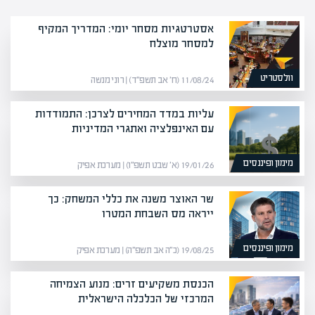
אסטרטגיות מסחר יומי: המדריך המקיף
למסחר מוצלח
וולסטריט
11/08/24 (ח׳ אב תשפ״ד) | רוני מנשה
עליות במדד המחירים לצרכן: התמודדות
עם האינפלציה ואתגרי המדיניות
מימון ופיננסים
19/01/26 (א׳ שבט תשפ״ו) | מערכת אפיק
שר האוצר משנה את כללי המשחק: כך
ייראה מס השבחת המטרו
מימון ופיננסים
19/08/25 (כ״ה אב תשפ״ה) | מערכת אפיק
הכנסת משקיעים זרים: מנוע הצמיחה
המרכזי של הכלכלה הישראלית