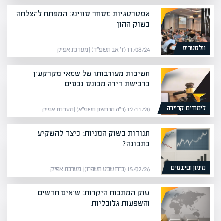
אסטרטגיות מסחר סווינג: המפתח להצלחה
בשוק ההון
וולסטריט
11/08/24 (ז׳ אב תשפ״ד) | מערכת אפיק
חשיבות מעורבותו של שמאי מקרקעין
ברכישת דירה מכונס נכסים
לימודים וקריירה
12/11/20 (כ״ה מרחשון תשפ״א) | מערכת אפיק
תנודות בשוק המניות: כיצד להשקיע
בתבונה?
מימון ופיננסים
15/02/26 (כ״ח שבט תשפ״ו) | מערכת אפיק
שוק המתכות היקרות: שיאים חדשים
והשפעות גלובליות