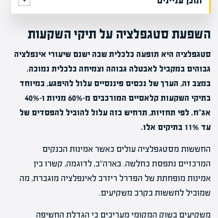
תוכן עניינים
השפעת סטגפלציה על תיקי השקעות
סטגפלציה היא תופעה כלכלית שבה ישנם שיעורי אינפלציה
גבוהים במקביל לאבטלה גבוהה וצמיחה כלכלית נמוכה.
במצב זה, הערך של נכסים פיננסיים עלול להיפגע, במיוחד
בתיקי השקעות קלאסיים המורכבים מ-60% מניות ו-40%
אג"ח. לפי תחזיות, תרחיש כזה עלול להוביל להפסדים של
עד 11% בתיקים אלו.
החששות מסטגפלציה עולים כאשר אמינות הבנקים
המרכזיים נתפסת כחלשה. בארה"ב, לדוגמה, קשרו בין
אמינות מופחתת של הפדרל ריזרב לאינפלציה מוגברת, מה
שמוביל לחששות בקרב משקיעים.
משקיעים בשוק המקומי מעריכים כי הגדלת החשיפה