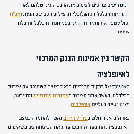
המשקיעים צריכים לשקול את הרכב התיק שלהם לאור
התחזיות הכלכליות הגלובליות. שילוב חכם של מניות ו
אג"ח
יכול לשפר את עמידות התיק בפני תנודות כלכליות בלתי
צפויות.
הקשר בין אמינות הבנק המרכזי
לאינפלציה
האמינות של בנקים מרכזיים היא קריטית לשמירה על יציבות
הכלכלה. כאשר אמון הציבור ב
מוסדות פיננסיים
מתערער,
ישנה נטייה לעליית
אינפלציה
.
בארה"ב, אמון חלש ב
פדרל ריזרב
נקשר להחמרה במצב
האינפלציה. התופעה הזו מערערת את הביטחון של משקיעים