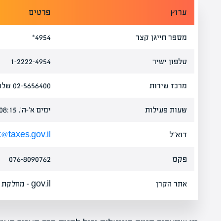
ערוץ
פרטים
מספר חייגן קצר
4954*
טלפון ישיר
1-2222-4954
מרכז שירות
02-5656400
שלוח
שעות פעילות
ימים א'-ה', 08:15–16:00
דוא"ל
taxes.gov.il
פקס
076-8090762
אתר הקרן
gov.il – מחלקת קרן פיצויים