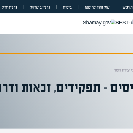
 רכוש
שוק ההון וקריפטו
ביטוח
נדל”ן בישראל
נדל״ן חו״ל
י יצירת קשר
ים – תפקידים, זכאות ודרכ