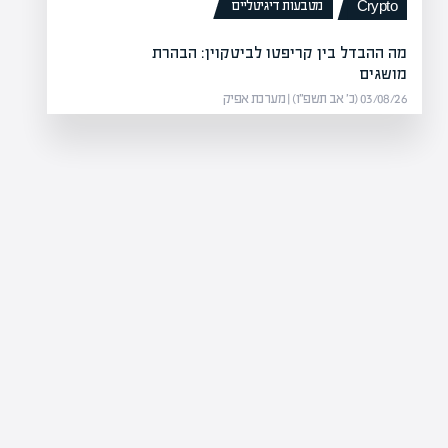
מטבעות דיגיטליים
Crypto
מה ההבדל בין קריפטו לביטקוין: הבהרת
מושגים
03/08/26 (כ׳ אב תשפ״ו) | מערכת אפיק