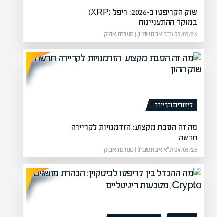
שוק הקריפטו ב-2026: ריפל (XRP)
במוקד ההתעניינות
05/08/26 (כ״ב אב תשפ״ו) | מערכת אפיק
לימודים וקריירה
מה זה הסבת מקצוע: הזדמנויות לקריירה
חדשה
04/08/26 (כ״א אב תשפ״ו) | מערכת אפיק