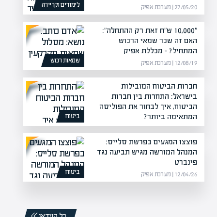
לימודים וקריירה
27/05/20 | מערכת אפיק
"10,000 ש"ח זאת רק ההתחלה":
האם זה שכר שמאי הרכוש
המתחיל? – מכללת אפיק
שמאות רכוש
12/08/19 | מערכת אפיק
חברות הביטוח המובילות
בישראל: התחרות בין חברות
הביטוח, איך לבחור את הפוליסה
המתאימה ביותר?
ביטוח
07/01/26 | מערכת אפיק
פוצצו המגעים בפרשת סלייס:
המנהל המורשה מגיש תביעה נגד
פינברט
ביטוח
12/04/26 | מערכת אפיק
כל הוידאו