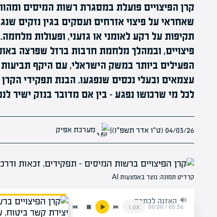
קרן הפיצויים פועלת במסגרת רשות המיסים ומהוו
שאחראי על פיצוי אזרחים ועסקים בגין נזקים שנג
תקיפות על רקע לאומני או גזעני, ופעולות מלחמה.
הפעילים ביותר במשק הישראלי, עם היקף תביעות 
עצמאים ובעלי נכסים שנפגעו. הבנת תפקידי הקרן ו
לכל מי שרכושו נפגע – בין אם מדובר בנזק ישיר לנ
מערכת אפיק
04/03/26 (ט״ו אדר תשפ״ו)
|
קרדיט תמונה: נוצר באמצעות AI
האזנה לכתבה:
00:00
/
05:36
1.0x