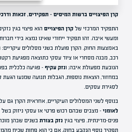
קרן הפיצויים ברשות המיסים – תפקידים, זכאות ודרכי
התפקיד המרכזי של
קרן הפיצויים
הוא פיצוי בגין נזק
ומעשי איבה. זהו תפקיד ייחודי שאינו נמצא בידי חברו
באמצעות החוק. הקרן פועלת בשני מסלולים עיקריים:
נ
רכב, מבנה מסחרי או ציוד עסקי כתוצאה מפגיעת רקטה,
הנובעת מפעולת איבה; ו
נזק עקיף
– פגיעה כלכלית בפעי
במחזור, הוצאות נוספות, הגבלות תנועה שמנעו הגעת לק
לסגירת עסקים.
בנוסף לשני המסלולים העיקריים, אחראית הקרן גם על פ
לאומני
– מצבים שבהם רכוש פרטי או עסקי ניזוק בשל מ
פנים-מדינתית. פיצוי בגין
נזק בצורת
בשנים שבהן מוכרז
תפקיד נוסף הנקבע בחוק, אם כי הוא פחות שכיח מהמס