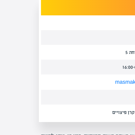
ה 5
masmak@