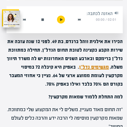
האזנה לכתבה:
00:00
/
02:01
הכירו את אילנית ווהל ברנדס, בת 49. לפני 12 שנה עזבה את
שירות הקבע כקצינה לטובת תחום הנדל"ן, תחילה כמתווכת
נדל"ן ברימקס ובארבע השנים האחרונות יש לה משרד תיווך
משלה,
מגשימים נדל"ן
. באפיק היא קיבלה 72 במיסוי
מקרקעין לעומת ממוצע ארצי של 64. נציין כי אחוזי המעבר
בקורס הם 70% בלבד ואילו באפיק 78%.
למה התחלת ללמוד שמאות מקרקעין?
"זה תחום מאוד מעניין, משלים לי את המקצוע שלי כמתווכת.
שמאות מקרקעין מוסיפה לי הרבה ידע והרבה כלים לעולם
התיווך".