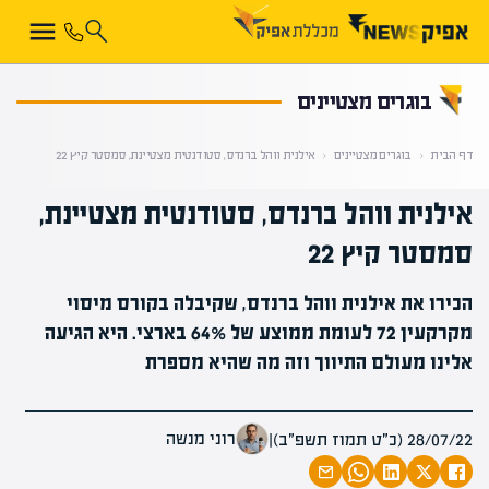
קראת 0% מתוך הכתבה
בוגרים מצטיינים
דף הבית
‹
בוגרים מצטיינים
‹
אילנית ווהל ברנדס, סטודנטית מצטיינת, סמסטר קיץ 22
אילנית ווהל ברנדס, סטודנטית מצטיינת,
סמסטר קיץ 22
הכירו את אילנית ווהל ברנדס, שקיבלה בקורס מיסוי
מקרקעין 72 לעומת ממוצע של 64% בארצי. היא הגיעה
אלינו מעולם התיווך וזה מה שהיא מספרת
רוני מנשה
28/07/22 (כ״ט תמוז תשפ״ב)
|