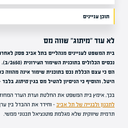
תוכן עניינים
לא עוד "מיתוג" שווה מס
בית המשפט לעניינים מנהליים בתל אביב פסק לאחרונ
נכסים הכל
הס כי עצם הכללת נכס בתוכנית שימור אינה מהווה 
היטל, והוסיף כי הניסיון להטיל מס בגין
מיתוג
בלבד – 
בכך, אימץ בית המשפט את החלטת ועדת הערר המחוזי
לתכנון ולבנייה של תל אביב
– וחידד את ההבדל בין ערך
תדמית שיווקית שלא מגלמת פוטנציאל תכנוני ממשי.