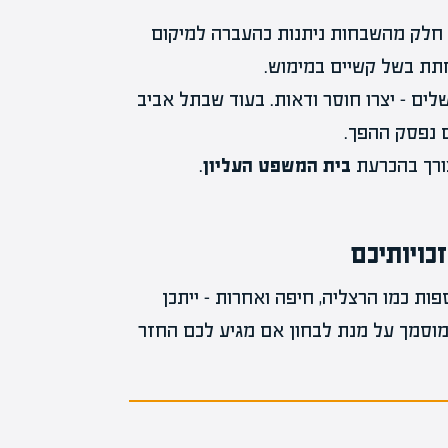
יו חלק מהשבחות ניתנות כהעברה למיקום
חתת בשל קשיים במימוש.
ב ובירושלים – יצרו חוסר ודאות. בעוד שבתל אביב
ם נפסק ההפך.
צורך בהכרעת
בית המשפט העליון
.
כויותיכם
ות כמו הרצליה, חיפה ואחרות – ייתכן
וסמך על מנת לבחון אם מגיע לכם החזר