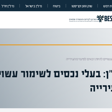
 רכוש
שוק ההון וקריפטו
ביטוח
נדל”ן בישראל
נדל״ן חו״ל
שויים להיות זכאים לפיצוי מהעירייה
: בעלי נכסים לשימור עשוי
רייה