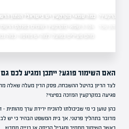
כמה שמאי מקרקעין יש בישראל? הנתון הרשמי המעודכ
3,104 שמאי מקרקעין רשומים בפנקס הרשמי ש
תון שכר
מהם פעילים בפועל, למה יש מחסור, כמה נכנסים
האם השימור פוגע? ייתכן ומגיע לכם גם פ
לצד הדיון בהיטל ההשבחה, פסק הדין מעלה שאלה מהו
פגיעה במקרקעין המזכה בפיצוי?
כהן טוען כי מי שביכולתו להוכיח ירידת ערך מהותית – 
מדובר בתהליך פרטני, אך בית המשפט הבהיר כי יש לבח
כאשר השימור מחמיר ומגביל הריסה או בנייה מחדש.