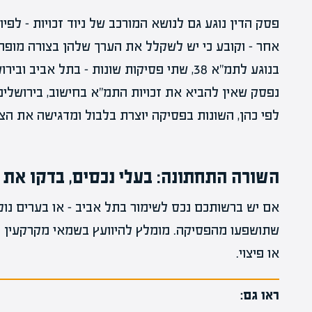
פסק הדין נוגע גם לנושא המורכב של ניוד זכויות – לפ
אחר – וקובע כי יש לשקלל את הערך שלהן בצורה מופ
בנוגע לתמ"א 38, שתי פסיקות שונות – בתל אבי
נפסק שאין להביא את זכויות התמ"א בחישוב, בירושלי
לפי כהן, השונות בפסיקה יוצרת בלבול ומדגישה את ה
השורה התחתונה: בעלי נכסים, בדקו את ז
אם יש ברשותכם נכס לשימור בתל אביב – או בערים נוספ
שתושפעו מהפסיקה. מומלץ להיוועץ בשמאי מקרקעין מ
או פיצוי.
ראו גם: