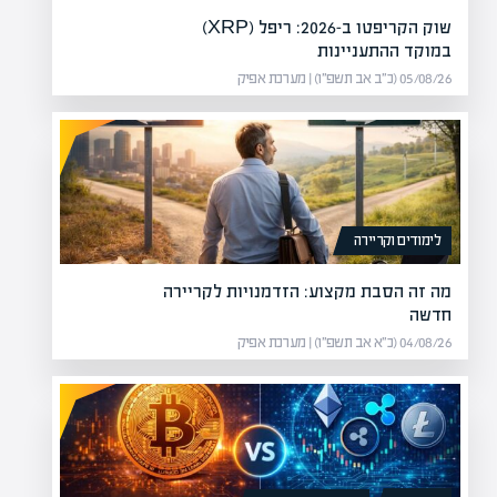
שוק הקריפטו ב-2026: ריפל (XRP)
במוקד ההתעניינות
05/08/26 (כ״ב אב תשפ״ו) | מערכת אפיק
לימודים וקריירה
מה זה הסבת מקצוע: הזדמנויות לקריירה
חדשה
04/08/26 (כ״א אב תשפ״ו) | מערכת אפיק