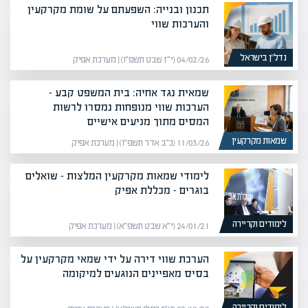
תכנון ובנייה: השפעתם על שומת מקרקעין
והערכות שווי
נדל”ן בישראל
04/02/26 (י״ז שבט תשפ״ו) | מערכת אפיק
שמאית נגד אחיה: בית המשפט קבע –
הערכות שווי מנופחות נמסרו לרשות
המסים מתוך מניעים אישיים
שמאות מקרקעין
11/03/26 (כ״ב אדר תשפ״ו) | מערכת אפיק
לימודי שמאות מקרקעין המלצות – שואלים
בוגרים – מכללת אפיק
לימודים וקריירה
24/01/21 (י״א שבט תשפ״א) | מערכת אפיק
הערכת שווי דירה על ידי שמאי מקרקעין על
בסיס מאפיינים הנוגעים למיקומה
לימודים וקריירה