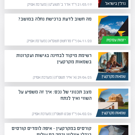
נדל”ן בישראל
21/03/19 (י״ד אדר ב׳ תשע״ט) | מערכת אפיק
מה חשוב לדעת ברכישת נחלה במושב?
יזמות עסקית
04/11/20 (י״ז מרחשון תשפ״א) | מערכת אפיק
רשימת מיקוד לבחינה בגישות ועקרונות
בשמאות מקרקעין
שמאות מקרקעין
29/04/25 (א׳ אייר תשפ״ה) | מערכת אפיק
מצב תכנוני של נכס: איך זה משפיע על
השווי ואיך לנתח
שמאות מקרקעין
04/02/26 (י״ז שבט תשפ״ו) | מערכת אפיק
קורסים במקרקעין – איפה לומדים קורסים
בנדלן אונליין וכמה הם עולים