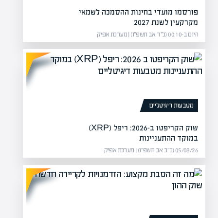
פורסמו מועדי בחינות ההסמכה לשמאי
מקרקעין לשנת 2027
היום ב-00:10 (כ״ד אב תשפ״ו) | מערכת אפיק
מטבעות דיגיטליים
שוק הקריפטו ב-2026: ריפל (XRP)
במוקד ההתעניינות
05/08/26 (כ״ב אב תשפ״ו) | מערכת אפיק