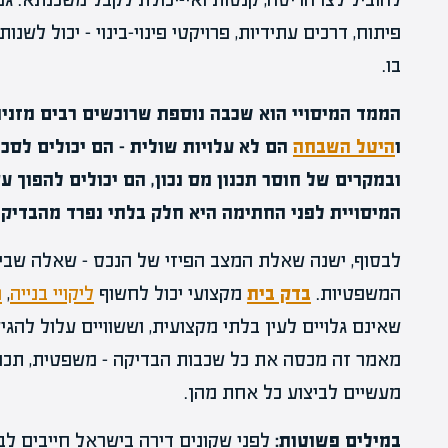
פיתוח, דרכים עתידיות, פרויקטי פינוי-בינוי – יכול לשנ
בו.
הממד המיסויי הוא שכבה נוספת שרוכשים רבים מזני
ו
היטל השבחה
הם לא עלויות שולית – הם יכולים לסכ
ובמקרים של חוסר תכנון מס נכון, הם יכולים להפוך 
המיסויית לפני החתימה היא חלק בלתי נפרד מהבדיק
לבסוף, ישנה שאלת המצב הפיזי של הנכס – שאלה שבי
המשפטיות.
בדק בית
מקצועי יכול לחשוף
ליקויי בנייה
,
ר
שאינם גלויים לעין בלתי מקצועית, וששוויים עלול להגי
מאמר זה מכסה את כל שכבות הבדיקה – משפטית, תכנונית
מעשיים לביצוע כל אחת מהן.
במילים פשוטות:
לפני שקונים דירה בישראל חייבים לב