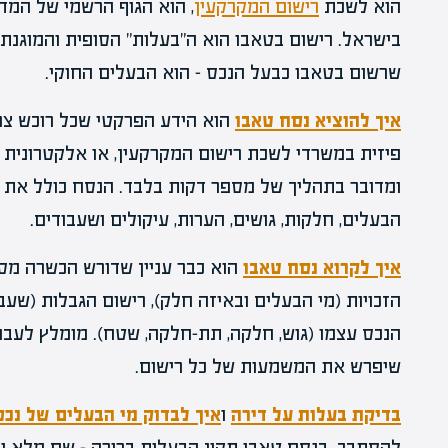
הוא לשכת
רישום המקרקעין
, הוא הגוף הרשמי של המדי
בישראל. רישום בטאבו הוא ה"בעלות" הסופית והמוגנת ב
שרשום בטאבו כבעל הנכס – הוא הבעלים החוקי.
איך להוציא נסח טאבו
הוא הידע הפרקטי שכל רוכש צר
פיזית במשרדי לשכת רישום המקרקעין, או אלקטרונית 
ומדובר בתהליך של מספר דקות בלבד. הנסח כולל את 
הבעלים, חלקות, גושים, הערות, עיקולים ושעבודים.
איך לקרוא נסח טאבו
הוא כבר עניין שדורש הכשרה מס
הזכויות (מי הבעלים ובאיזה חלק), רישום הגבלות (שעבו
הנכס עצמו (גוש, חלקה, תת-חלקה, שטח). מומלץ לעב
שיפרש את המשמעות של כל רישום.
בדיקת בעלות על דירה
ו
איך לבדוק מי הבעלים של נכס
להסתבך. בנסח טאבו תקין הבעלות ברורה – שם מלא ו