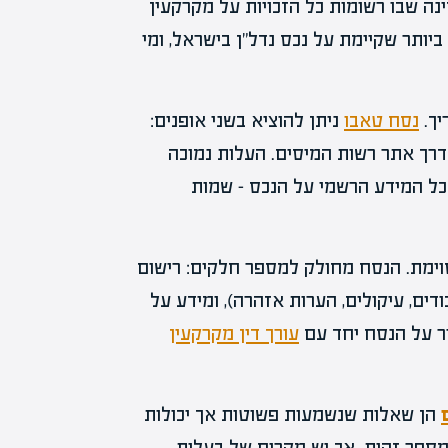
נה שבו רשומות כל הזכויות על מקרקעין
יותר שקיימת על נכס נדל"ן בישראל, ומי
יך.
נסח טאבו
ניתן להוציא בשני אופנים:
דרך אתר רשות המיסים. העלות נמוכה
כל המידע הרשמי על הנכס – שמות
וימת. הנסח מחולק למספר חלקים: רישום
דים, עיקולים, הערות אזהרה), ומידע על
ור על הנסח יחד עם
עורך דין מקרקעין
הן שאלות שנשמעות פשוטות אך יכולות
מספר זהות. אך יש מקרים של בעלות