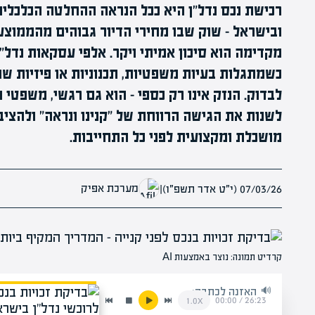
רכישת נכס נדל"ן היא ככל הנראה ההחלטה הכלכלית
ובישראל – שוק שבו מחירי הדיור גבוהים מהממוצע 
מקדימה הוא סיכון אמיתי ויקר. אלפי עסקאות נדל"
כשמתגלות בעיות משפטיות, תכנוניות או פיזיות ש
לבדוק. הנזק אינו רק כספי – הוא גם רגשי, משפטי 
לשנות את הגישה הרווחת של "קנינו ונראה" ולהצי
מושכלת ומקצועית לפני כל התחייבות.
מערכת אפיק
07/03/26 (י״ט אדר תשפ״ו)
|
קרדיט תמונה: נוצר באמצעות AI
האזנה לכתבה:
00:00
/
26:23
1.0x