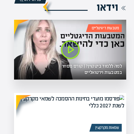
וידאו
מטבעות דיגיטליים
למה ללמוד ביטקוין? | קורס מסחר
במטבעות וירטואליים
שמאות מקרקעין