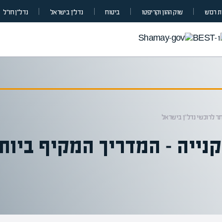
 רכוש
שוק ההון וקריפטו
ביטוח
נדל”ן בישראל
נדל״ן חו״ל
תר לרוכשי נדל"ן בישראל
קנייה – המדריך המקיף ביות