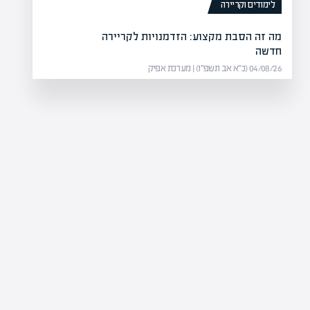
לימודים וקריירה
מה זה הסבת מקצוע: הזדמנויות לקריירה
חדשה
04/08/26 (כ״א אב תשפ״ו) | מערכת אפיק