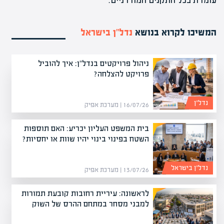
עומדת בכל התקנים המודרניים.
המשיכו לקרוא בנושא
נדל”ן בישראל
ניהול פרויקטים בנדל"ן: איך להוביל
פרויקט להצלחה?
נדל”ן
16/07/26 | מערכת אפיק
בית המשפט העליון יכריע: האם תוספות
השטח בפינוי בינוי יהיו שוות או יחסיות?
נדל”ן בישראל
13/07/26 | מערכת אפיק
לראשונה: עיריית רחובות קובעת תמורות
למבני מסחר במתחם ההרס של השוק