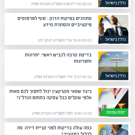
נדל”ן בישראל
05/02/26 (י״ח שבט תשפ״ו) | מערכת אפיק
מתווכים בפיקוח הדוק : סוף לפרסומים
פיקטיביים והסתרת מידע
נדל”ן בישראל
09/03/25 (ט׳ אדר תשפ״ה) | יעקב חזן
בדיקת קרבה לכביש ראשי: יתרונות
וחסרונות
נדל”ן בישראל
07/05/26 (כ׳ אייר תשפ״ו) | מערכת אפיק
כיצד שמאי מקרקעין יכול לחסוך לכם מאות
אלפי שקלים בכל עסקה בתחום הנדל"ן?
יזמות עסקית
06/12/20 (כ׳ כסלו תשפ״א) | מערכת אפיק
כמה עולה בדיקות לפני קניית דירה: מה
לכלול בתקציב?