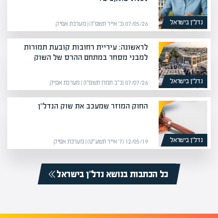
נדל”ן בישראל
07/05/26 (כ׳ אייר תשפ״ו) | מערכת אפיק
לראשונה: עיריית רחובות קובעת תמורות
למבני מסחר במתחם ההרס של השוק
נדל”ן בישראל
07/07/26 (כ״ב תמוז תשפ״ו) | מערכת אפיק
החוק המוזר שמעכב את שוק הנדל"ן
נדל”ן בישראל
12/05/19 (ז׳ אייר תשע״ט) | מערכת אפיק
כל הכתבות בנושא נדל”ן בישראל