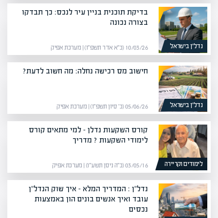
בדיקת תוכנית בניין עיר לנכס: כך תבדקו
בצורה נכונה
נדל”ן בישראל
10/03/26 (כ״א אדר תשפ״ו) | מערכת אפיק
חישוב מס רכישה נחלה: מה חשוב לדעת?
נדל”ן בישראל
05/06/26 (כ׳ סיון תשפ״ו) | מערכת אפיק
קורס השקעות נדלן – למי מתאים קורס
לימודי השקעות ? מדריך
לימודים וקריירה
03/05/16 (כ״ה ניסן תשע״ו) | מערכת אפיק
נדל"ן : המדריך המלא – איך שוק הנדל"ן
עובד ואיך אנשים בונים הון באמצעות
נכסים