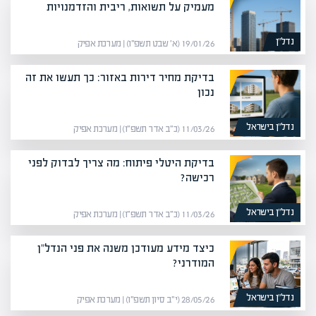
מעמיק על תשואות, ריבית והזדמנויות
נדל”ן
19/01/26 (א׳ שבט תשפ״ו) | מערכת אפיק
בדיקת מחיר דירות באזור: כך תעשו את זה
נכון
נדל”ן בישראל
11/03/26 (כ״ב אדר תשפ״ו) | מערכת אפיק
בדיקת היטלי פיתוח: מה צריך לבדוק לפני
רכישה?
נדל”ן בישראל
11/03/26 (כ״ב אדר תשפ״ו) | מערכת אפיק
כיצד מידע מעודכן משנה את פני הנדל"ן
המודרני?
נדל”ן בישראל
28/05/26 (י״ב סיון תשפ״ו) | מערכת אפיק