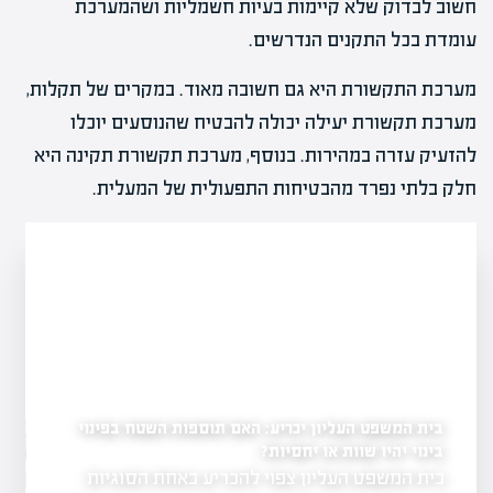
חשוב לבדוק שלא קיימות בעיות חשמליות ושהמערכת
עומדת בכל התקנים הנדרשים.
מערכת התקשורת היא גם חשובה מאוד. במקרים של תקלות,
מערכת תקשורת יעילה יכולה להבטיח שהנוסעים יוכלו
להזעיק עזרה במהירות. בנוסף, מערכת תקשורת תקינה היא
חלק בלתי נפרד מהבטיחות התפעולית של המעלית.
בית המשפט העליון יכריע: האם תוספות השטח בפינוי
לראשונה: עיריית רחובו
במתחם ההרס של השוק
בינוי יהיו שוות או יחסיות?
יל פרויקט להצלחה?
בית המשפט העליון צפוי להכריע באחת הסוגיות
שנה לאחר נזקי
ת והבנה של