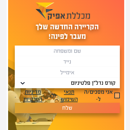
הקריירה החדשה שלך
מעבר לפינה!
אני מסכים/ה
תנאי
מדיניות
ול-
.
ל-
השימוש
הפרטיות
שלח