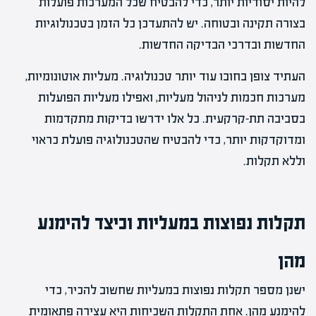
להיות יסודיות יותר, כדי להבטיח שכל המערכות פועלות
בצורה תקינה ובטוחה. יש להתעדכן כל הזמן בטכנולוגיות
החדשות ובדרכי הבדיקה החדשות.
העתיד צופן בחובו עוד יותר טכנולוגיה. מעליות אוטונומיות,
מערכות חכמות לניהול מעליות, ואפילו מעליות הפועלות
בסביבה תת-קרקעית. כל אלו ידרשו בדיקות מתקדמות
ומדוקדקות יותר, כדי להבטיח שהטכנולוגיה פועלת כראוי
וללא תקלות.
תקלות נפוצות במעליות וכיצד להימנע
מהן
ישנן מספר תקלות נפוצות במעליות שחשוב להכיר, כדי
להימנע מהן. אחת התקלות השכיחות היא עצירה פתאומית