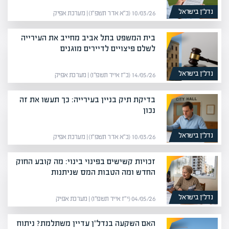
נדל”ן בישראל
10/03/26 (כ״א אדר תשפ״ו) | מערכת אפיק
בית המשפט בתל אביב מחייב את העירייה
לשלם פיצויים לדיירים מוגנים
נדל”ן בישראל
14/05/26 (כ״ז אייר תשפ״ו) | מערכת אפיק
בדיקת תיק בניין בעירייה: כך תעשו את זה
נכון
נדל”ן בישראל
10/03/26 (כ״א אדר תשפ״ו) | מערכת אפיק
זכויות קשישים בפינוי בינוי: מה קובע החוק
החדש ומה הטבות המס שניתנות
נדל”ן בישראל
04/05/26 (י״ז אייר תשפ״ו) | מערכת אפיק
האם השקעה בנדל"ן עדיין משתלמת? ניתוח