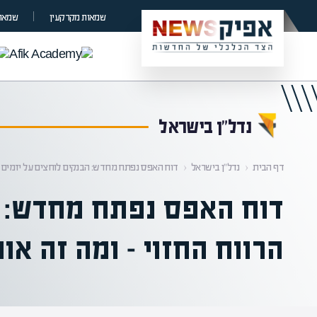
קראת 0% מתוך הכתבה
שמאות מקרקעין
שמאות
נדל”ן בישראל
דף הבית
‹
נדל”ן בישראל
‹
דוח האפס נפתח מחדש: הבנקים לוחצים על יזמים לע
דוח האפס נפתח מחדש: ה
הרווח החזוי – ומה זה או