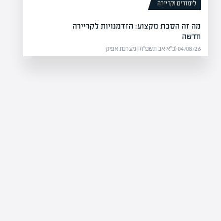
לימודים וקריירה
מה זה הסבת מקצוע: הזדמנויות לקריירה
חדשה
04/08/26 (כ״א אב תשפ״ו) | מערכת אפיק