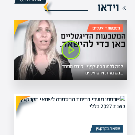
וידאו
מטבעות דיגיטליים
למה ללמוד ביטקוין? | קורס מסחר
במטבעות וירטואליים
שמאות מקרקעין