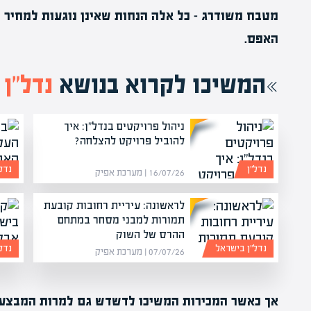
מטבח משודרג – כל אלה הנחות שאינן נוגעות למחיר הד
האפס.
המשיכו לקרוא בנושא
נדל”ן
ניהול פרויקטים בנדל"ן: איך
להוביל פרויקט להצלחה?
נדל”ן
נדל
16/07/26 | מערכת אפיק
לראשונה: עיריית רחובות קובעת
תמורות למבני מסחר במתחם
ההרס של השוק
נדל”ן בישראל
נדל
07/07/26 | מערכת אפיק
אך כאשר המכירות המשיכו לדשדש גם למרות המבצעים,