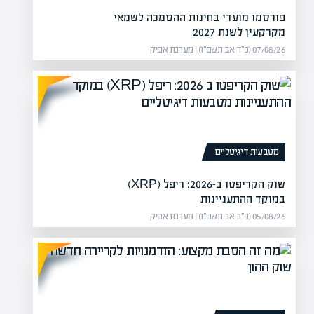
פורסמו מועדי בחינות ההסמכה לשמאי
מקרקעין לשנת 2027
07/08/26 (כ״ד אב תשפ״ו) | מערכת אפיק
מטבעות דיגיטליים
שוק הקריפטו ב-2026: ריפל (XRP)
במוקד ההתעניינות
05/08/26 (כ״ב אב תשפ״ו) | מערכת אפיק