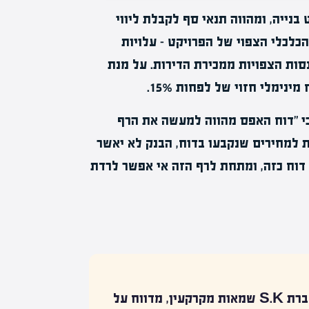
נייה, ומהווה תנאי סף לקבלת ליווי
כלכלי הצפוי של הפרויקט – עלויות
נסות הצפויות ממכירת הדירות. על מנת
נימלי חזוי של לפחות 15%.
כי "דוח האפס מהווה למעשה את הרף
ת למחירים שנקבעו בדוח, הבנק לא יאשר
 דוח כזה, ומתחת לרף הזה אי אפשר לרדת
בראיון לגלובס, שמוליק כהן, מנכ"ל ובעלים של חברת S.K שמאות מקרקעין, מדווח על