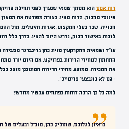
דוח אפס
הוא מסמך שמאי שנערך לפני תחילת פרויקט ב
פיננסי מהבנק. הדוח מציג בצורה מפורטת את המאזן ה
הבנייה, שכר בעלי המקצוע, אגרות והיטלים, מול ההכ
לזכות באישור הבנק, נדרש היזם להציג בדרך כלל רווח מי
עו"ד ושמאית המקרקעין פזית כהן גרינברגר מסבירה 
התחתון למחירי הדירות בפרויקט. אם היזם יורד מתח
את המכירה. ממוצע מחירי הדירות המתוכנן מוצג בכל
– גם לא במבצעי פריסייל".
למה כל כך הרבה דוחות נפתחים עכשיו מחדש?