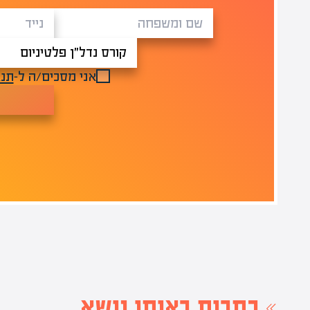
אני מסכים/ה ל-
תנא
כתבות באותו נושא