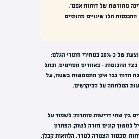
נה מחודשת של דוחות אפס".
 ההכנסות חלו שינויים מהותיים
בצד ההוצאות – בשנתיים האחרונות נרשמה עלייה ממוצעת של כ-20% במחירי חומרי הגלם:
. בצד ההכנסות – באזורים מסוימים, ובתל
בת הדוח כבר אינן מתממשות בשטח, על
עות המלחמה על הביקושים.
ם בין שתי דרישות סותרות: לשמור על
 למשוך קונים חזרה לשוק. הפתרון
חות, סבסוד הצמדה למדד, הלוואות קבלן,