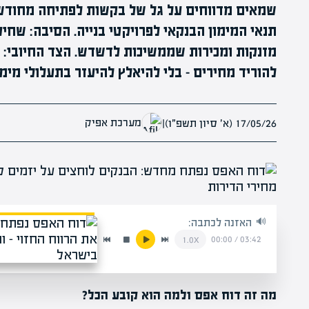
שמאים מדווחים על גל של בקשות לפתיחה מחודש
תנאי המימון הבנקאי לפרויקטי בנייה. הסיבה: שחיק
מזנקות ומכירות שממשיכות לדשדש. הצד החיובי: יז
להוריד מחירים – בלי להיאלץ להיעזר בתעלולי מימו
מערכת אפיק
17/05/26 (א׳ סיון תשפ״ו)
|
האזנה לכתבה:
00:00
/
03:42
1.0x
מה זה דוח אפס ולמה הוא קובע הכל?