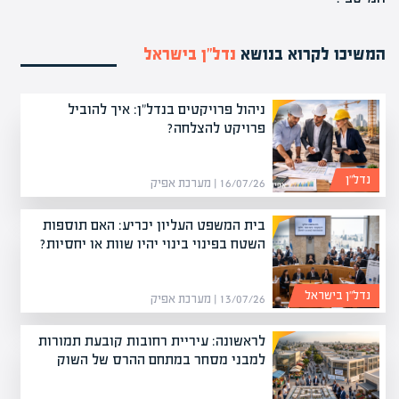
המשיכו לקרוא בנושא
נדל”ן בישראל
ניהול פרויקטים בנדל"ן: איך להוביל
פרויקט להצלחה?
נדל”ן
16/07/26 | מערכת אפיק
בית המשפט העליון יכריע: האם תוספות
השטח בפינוי בינוי יהיו שוות או יחסיות?
נדל”ן בישראל
13/07/26 | מערכת אפיק
לראשונה: עיריית רחובות קובעת תמורות
למבני מסחר במתחם ההרס של השוק