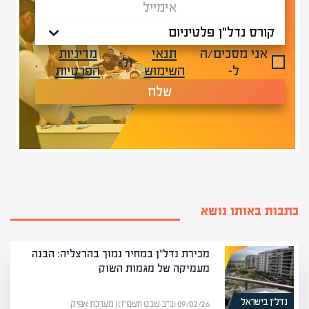
אני מסכים/ה
תנאי
מדיניות
ול-
.
ל-
השימוש
הפרטיות
שלח
כתבות באותו נושא
מכירת נדל"ן במחיר נמוך בהרצליה: הבנה
מעמיקה של מגמות השוק
נדל”ן בישראל
09/02/26 (כ״ב שבט תשפ״ו) | מערכת אפיק