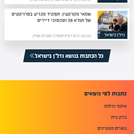
שמאי מקרקעין: תפקיד מכריע בפרויקטים
של תמ"א 38 וסכסוכי דיירים
נדל”ן בישראל
31/05/26 (ט״ו סיון תשפ״ו) | מערכת אפיק
כל הכתבות בנושא נדל”ן בישראל
כתבות לפי נושאים
איתור נזילות
בדק בית
בוגרים מצטיינים