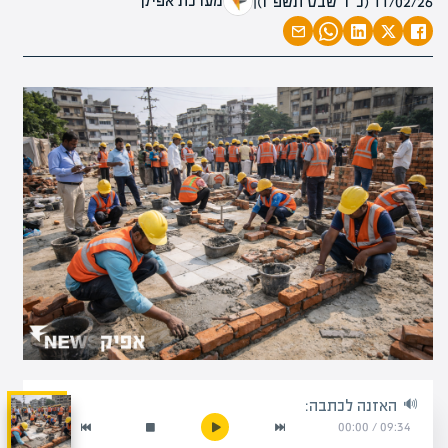
מערכת אפיק
11/02/26 (כ״ד שבט תשפ״ו)
|
האזנה לכתבה:
00:00
/
09:34