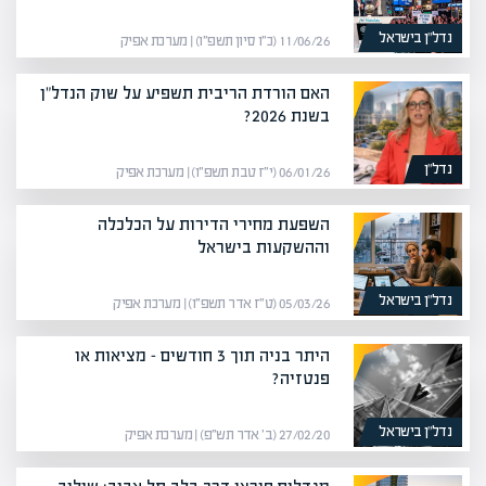
נדל”ן בישראל
11/06/26 (כ״ו סיון תשפ״ו) | מערכת אפיק
האם הורדת הריבית תשפיע על שוק הנדל"ן
בשנת 2026?
נדל”ן
06/01/26 (י״ז טבת תשפ״ו) | מערכת אפיק
השפעת מחירי הדירות על הכלכלה
וההשקעות בישראל
נדל”ן בישראל
05/03/26 (ט״ז אדר תשפ״ו) | מערכת אפיק
היתר בניה תוך 3 חודשים – מציאות או
פנטזיה?
נדל”ן בישראל
27/02/20 (ב׳ אדר תש״פ) | מערכת אפיק