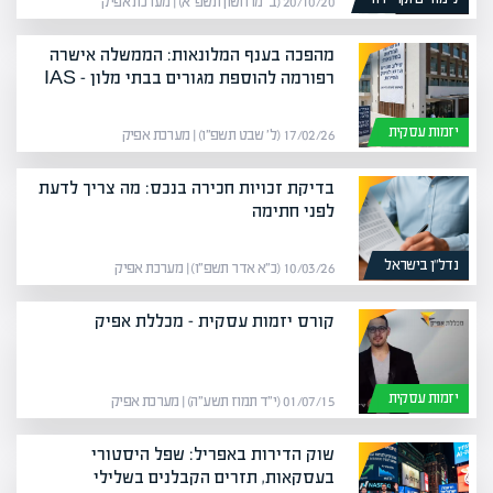
20/10/20 (ב׳ מרחשון תשפ״א) | מערכת אפיק
מהפכה בענף המלונאות: הממשלה אישרה
רפורמה להוספת מגורים בבתי מלון – IAS
יזמות עסקית
17/02/26 (ל׳ שבט תשפ״ו) | מערכת אפיק
בדיקת זכויות חכירה בנכס: מה צריך לדעת
לפני חתימה
נדל”ן בישראל
10/03/26 (כ״א אדר תשפ״ו) | מערכת אפיק
קורס יזמות עסקית – מכללת אפיק
יזמות עסקית
01/07/15 (י״ד תמוז תשע״ה) | מערכת אפיק
שוק הדירות באפריל: שפל היסטורי
בעסקאות, תזרים הקבלנים בשלילי