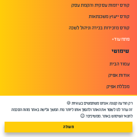
קורס יזמות עסקית והקמת עסק
קורס ייעוץ משכנתאות
קורס מזכירות בכירה וניהול לשכה
פתח עוד+
שימושי
עמוד הבית
אודות אפיק
מכללת אפיק
אפיק בתקשורת
רק הודעה קטנה: אנחנו משתמשים בעוגיות 🍪
קורסים אונליין | מכללת אפיק
זה עוזר לנו לשפר את האתר ולהפוך אותו ליותר נוח. המשך גלישה באתר מהוה הסכמה
לתנאי השימוש באתר. ממשיכים? 😉
חוות דעת והמלצות תלמידים
מעולה
האירגון לקידום והעשרת שמאים בישראל