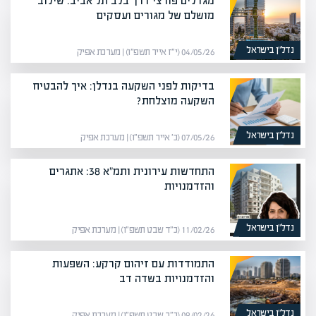
מגדלים פורצי דרך בלב תל אביב: שילוב
מושלם של מגורים ועסקים
נדל”ן בישראל
04/05/26 (י״ז אייר תשפ״ו) | מערכת אפיק
בדיקות לפני השקעה בנדלן: איך להבטיח
השקעה מוצלחת?
נדל”ן בישראל
07/05/26 (כ׳ אייר תשפ״ו) | מערכת אפיק
התחדשות עירונית ותמ"א 38: אתגרים
והזדמנויות
נדל”ן בישראל
11/02/26 (כ״ד שבט תשפ״ו) | מערכת אפיק
התמודדות עם זיהום קרקע: השפעות
והזדמנויות בשדה דב
נדל”ן בישראל
09/02/26 (כ״ב שבט תשפ״ו) | מערכת אפיק