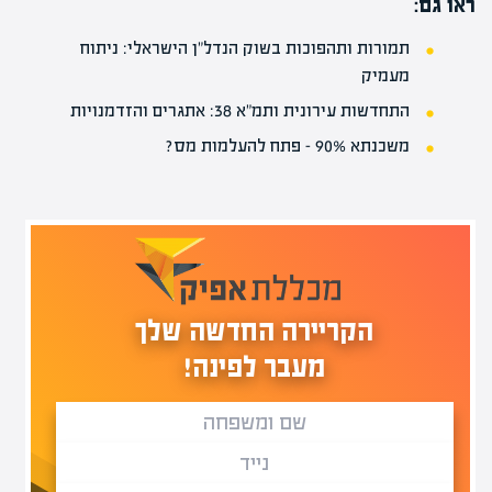
ראו גם:
תמורות ותהפוכות בשוק הנדל"ן הישראלי: ניתוח
מעמיק
התחדשות עירונית ותמ"א 38: אתגרים והזדמנויות
משכנתא 90% – פתח להעלמות מס?
הקריירה החדשה שלך
מעבר לפינה!