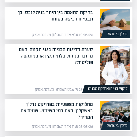
בדיקת התאמה בין היתר בניה לנכס: כך
תבטיחו רכישה בטוחה
נדל”ן בישראל
10/03/26 (כ״א אדר תשפ״ו) | מערכת אפיק
סערת חריגות הבנייה בגני תקווה: האם
מדובר בניהול בלתי תקין או במתקפה
פוליטית?
ליקויי בנייה ואחזקת מבנים
28/01/26 (י׳ שבט תשפ״ו) | מערכת אפיק
מחלוקות משפטיות בפרויקט נדל"ן
באשקלון: האם דמי השימוש שווים את
המחיר?
נדל”ן בישראל
05/03/26 (ט״ז אדר תשפ״ו) | מערכת אפיק