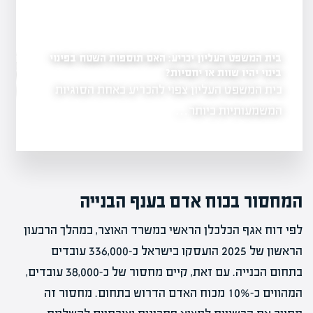
בית המשפט העליון יכריע: האם תוספות השטח בפינוי
לראשונה: עיריית רחובו
במתחם ההרס של השוק
בינוי יהיו שוות או יחסיות?
יל פרויקט להצלחה?
בית המשפט העליון צפוי להכריע באחת הסוגיות
שנה לאחר נזקי
ת והבנה של
ברחובות…
המשמעותיות ביותר…
המחסור בכוח אדם בענף הבנייה
לפי דוח אגף הכלכלן הראשי במשרד האוצר, במהלך הרבעון
הראשון של 2025 הועסקו בישראל כ-336,000 עובדים
בתחום הבנייה. עם זאת, קיים מחסור של כ-38,000 עובדים,
המהווים כ-10% מכוח האדם הדרוש בתחום. מחסור זה