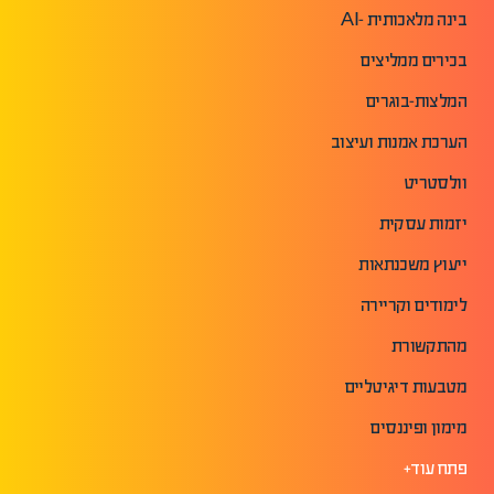
בינה מלאכותית -AI
בכירים ממליצים
המלצות-בוגרים
הערכת אמנות ועיצוב
וולסטריט
יזמות עסקית
ייעוץ משכנתאות
לימודים וקריירה
מהתקשורת
מטבעות דיגיטליים
מימון ופיננסים
פתח עוד+