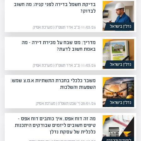
בדיקת חשמל בדירה לפני קניה: מה חשוב
לבדוק?
נדל”ן בישראל
11/03/26 (כ״ב אדר תשפ״ו) | מערכת אפיק
מדריך: מס שבח על מכירת דירה – מה
באמת חשוב לדעת?
נדל”ן בישראל
11/03/26 (כ״ב אדר תשפ״ו) | מערכת אפיק
משבר כלכלי בחברת התשתיות א.מ.צ שמש:
השפעות והשלכות
נדל”ן בישראל
28/01/26 (י׳ שבט תשפ״ו) | מערכת אפיק
מה זה דוח אפס, איך כותבים דוח אפס –
טיפים חשובים ליזמים שבודקים היתכנות
כלכלית של עסקת נדלן
לימודים וקריירה