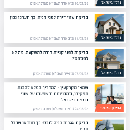
נדל”ן בישראל
10/03/26 (כ״א אדר תשפ״ו) | מערכת אפיק
בדיקת שווי דירה לפני קניה: כך תערכו נכון
נדל”ן בישראל
11/03/26 (כ״ב אדר תשפ״ו) | מערכת אפיק
בדיקות לפני קניית דירה להשקעה: מה לא
לפספס?
נדל”ן בישראל
07/05/26 (כ׳ אייר תשפ״ו) | מערכת אפיק
שמאי מקרקעין – המדריך המלא להבנת
תפקידו, סמכויותיו והשפעתו על שווי
נכסים בישראל
המילון הפיננסי
24/02/26 (ז׳ אדר תשפ״ו) | מערכת אפיק
בדיקת אגרות בניה לנכס: כך תוודאו שהכל
תקין