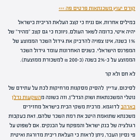
קורס יעוץ משכנתאות פרטים פה >>>
במילים אחרות, אם נניח כי קצב העלאת הריבית בישראל
יהיה איטי, בדומה לשאר העולם, ניווכח כי גם קצב "מהיר" של
1% בשנה, אינו צפויה להדביק את גידול השכר הממוצע של
המפרנס הישראלי. בשנים האחרונות עומד גידול השכר
הממוצע על כ-2% בשנה (כ-200 ₪ למשכורת ממוצעת).
לא חם ולא קר
לסיכום, עדיין להסיק מסקנות מרחיקות לכת על עתידם של
נוטלי המשכנתאות ושוק הנדל"ן, וזה בשונה מ
השקעות נדלן
בארהב
לדוגמא. מרבית משקי הבית בישראל מחזירים
משכנתא שתואמת היטב את רמת השכר שלהם, זאת בעקבות
רגולציה של בנק ישראל והמפקח על הבנקים. אם לשפוט על
פי נסיון העבר, ניתן לראות כי העלאת ריבית מדורגת ואיטית