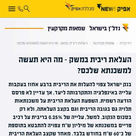
קראת 0% מתוך הכתבה
נדל”ן בישראל
שמאות מקרקעין
דף הבית
‹
שמאות מקרקעין
‹
העלאת ריבית במשק – מה היא תעשה למשכנתא שלכם?
העלאת ריבית במשק – מה היא תעשה
למשכנתא שלכם?
בנק ישראל צפוי להעלות את הריבית ברבע אחוז בעקבות
עלייה באינפלציה והתקרבותה ליעד, אך עדיין לא פרסם
הודעה רשמית. השפעת העלאת הריבית על משכנתאות
תלויה גם בגובה הריבית וגם בקצב העלאתה, ולא רק
בסכום הנקוב. למשל, עלייה של 0.25% בריבית על רכיב
פריים במשכנתא של מיליון ש"ח צפויה להתבטא בתוספת
של כ־60 ש"ח בחודש בלבד. מאחר שקצב העלאת הריבית