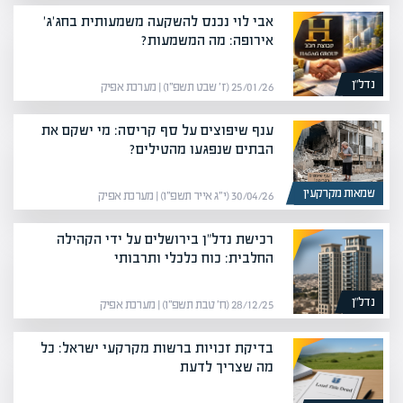
אבי לוי נכנס להשקעה משמעותית בחג'ג'
אירופה: מה המשמעות?
נדל”ן
25/01/26 (ז׳ שבט תשפ״ו) | מערכת אפיק
ענף שיפוצים על סף קריסה: מי ישקם את
הבתים שנפגעו מהטילים?
שמאות מקרקעין
30/04/26 (י״ג אייר תשפ״ו) | מערכת אפיק
רכישת נדל"ן בירושלים על ידי הקהילה
החלבית: כוח כלכלי ותרבותי
נדל”ן
28/12/25 (ח׳ טבת תשפ״ו) | מערכת אפיק
בדיקת זכויות ברשות מקרקעי ישראל: כל
מה שצריך לדעת