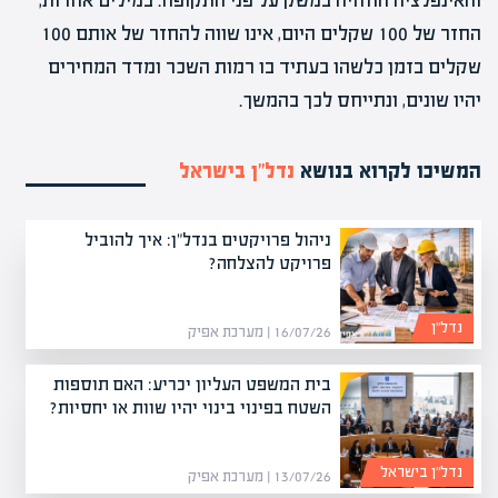
והאינפלציה החזויה במשק על פני התקופה. במילים אחרות,
החזר של 100 שקלים היום, אינו שווה להחזר של אותם 100
שקלים בזמן כלשהו בעתיד בו רמות השכר ומדד המחירים
יהיו שונים, ונתייחס לכך בהמשך.
המשיכו לקרוא בנושא
נדל”ן בישראל
ניהול פרויקטים בנדל"ן: איך להוביל
פרויקט להצלחה?
נדל”ן
16/07/26 | מערכת אפיק
בית המשפט העליון יכריע: האם תוספות
השטח בפינוי בינוי יהיו שוות או יחסיות?
נדל”ן בישראל
13/07/26 | מערכת אפיק