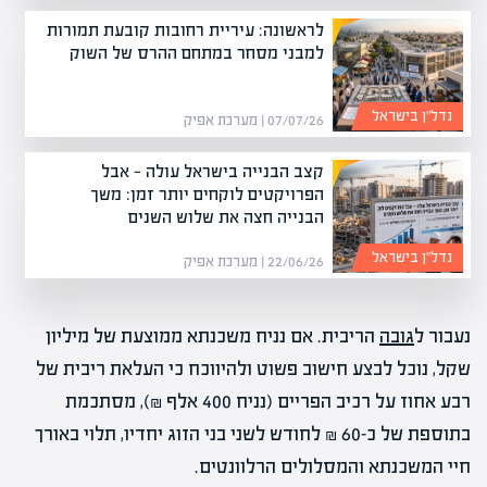
לראשונה: עיריית רחובות קובעת תמורות
למבני מסחר במתחם ההרס של השוק
נדל”ן בישראל
07/07/26 | מערכת אפיק
קצב הבנייה בישראל עולה — אבל
הפרויקטים לוקחים יותר זמן: משך
הבנייה חצה את שלוש השנים
נדל”ן בישראל
22/06/26 | מערכת אפיק
נעבור ל
גובה
הריבית. אם נניח משכנתא ממוצעת של מיליון
שקל, נוכל לבצע חישוב פשוט ולהיווכח כי העלאת ריבית של
רבע אחוז על רכיב הפריים (נניח 400 אלף ₪), מסתכמת
בתוספת של כ-60 ₪ לחודש לשני בני הזוג יחדיו, תלוי באורך
חיי המשכנתא והמסלולים הרלוונטים.