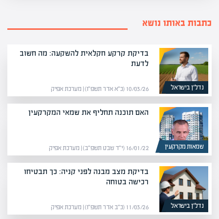
כתבות באותו נושא
בדיקת קרקע חקלאית להשקעה: מה חשוב
לדעת
נדל”ן בישראל
10/03/26 (כ״א אדר תשפ״ו) | מערכת אפיק
האם תוכנה תחליף את שמאי המקרקעין
שמאות מקרקעין
16/01/22 (י״ד שבט תשפ״ב) | מערכת אפיק
בדיקת מצב מבנה לפני קניה: כך תבטיחו
רכישה בטוחה
נדל”ן בישראל
11/03/26 (כ״ב אדר תשפ״ו) | מערכת אפיק