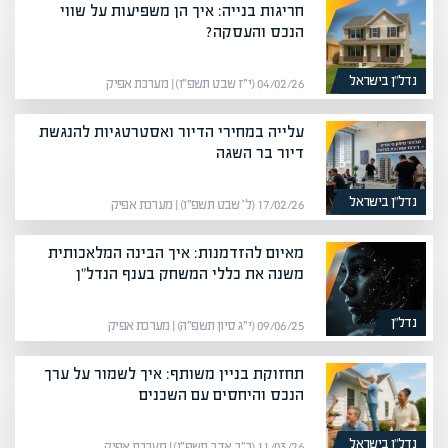
חריגות בנייה: איך הן משפיעות על שווי
הנכס והעסקה?
נדל”ן בישראל
04/02/26 (י״ז שבט תשפ״ו) | מערכת אפיק
עלייה במחירי הדיור ואסטרטגיות להנגשת
דיור בר השגה
נדל”ן בישראל
17/02/26 (ל׳ שבט תשפ״ו) | מערכת אפיק
מאיום להזדמנות: איך הבינה המלאכותית
משנה את כללי המשחק בענף הנדל"ן
נדל”ן
09/06/25 (י״ג סיון תשפ״ה) | מערכת אפיק
תחזוקת בניין משותף: איך לשמור על ערך
הנכס והיחסים עם השכנים
נדל”ן בישראל
11/03/26 (כ״ב אדר תשפ״ו) | מערכת אפיק